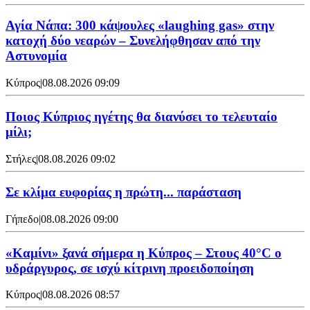
Αγία Νάπα: 300 κάψουλες «laughing gas» στην
κατοχή δύο νεαρών – Συνελήφθησαν από την
Αστυνομία
Κύπρος
|
08.08.2026 09:09
Ποιος Κύπριος ηγέτης θα διανύσει το τελευταίο
μίλι;
Στήλες
|
08.08.2026 09:02
Σε κλίμα ευφορίας η πρώτη... παράσταση
Γήπεδο
|
08.08.2026 09:00
«Καμίνι» ξανά σήμερα η Κύπρος – Στους 40°C ο
υδράργυρος, σε ισχύ κίτρινη προειδοποίηση
Κύπρος
|
08.08.2026 08:57