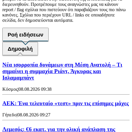
διερευνηθούν. Προτρέπουμε τους αναγνώστες μας να κάνουν
report / flag σχόλια που πιστεύουν ότι παραβιάζουν τους πιο πάνω
κανόνες. Σχόλια που περιέχουν URL / links σε οποιαδήποτε
σελίδα, δεν δημοσιεύονται αυτόματα.
Ροή ειδήσεων
Δημοφιλή
Νέα ισορροπία δυνάμεων στη Μέση Ανατολή – Τι
σημαίνει η συμμαχία Ριάντ, Άγκυρας και
Ισλαμαμπάντ
Κόσμος
|
08.08.2026 09:38
ΑΕΚ: Ένα τελευταίο «τεστ» πριν τις επίσημες μάχες
Γήπεδο
|
08.08.2026 09:27
Λεμεσός: €6 εκατ. για την ολική ανάπλαση της