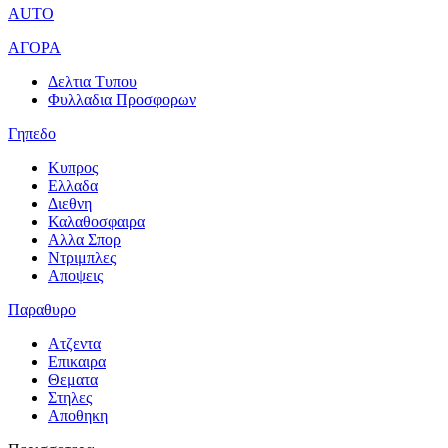
AUTO
ΑΓΟΡΑ
Δελτια Τυπου
Φυλλαδια Προσφορων
Γηπεδο
Κυπρος
Ελλαδα
Διεθνη
Καλαθοσφαιρα
Αλλα Σπορ
Ντριμπλες
Αποψεις
Παραθυρο
Ατζεντα
Επικαιρα
Θεματα
Στηλες
Αποθηκη