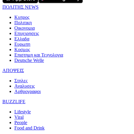
ΠΟΛΙΤΗΣ NEWS
Κυπρος
Πολιτικη
Οικονομια
Επιχειρησεις
Ελλαδα
Ευρωπη
Κοσμος
Επιστημη και Τεχνολογια
Deutsche Welle
ΑΠΟΨΕΙΣ
Στηλες
Αναλυσεις
Αρθρογραφοι
BUZZLIFE
Lifestyle
Viral
People
Food and Drink