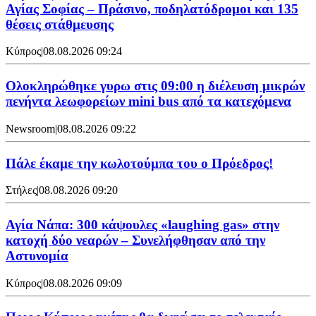
Αγίας Σοφίας – Πράσινο, ποδηλατόδρομοι και 135
θέσεις στάθμευσης
Κύπρος
|
08.08.2026 09:24
Ολοκληρώθηκε γυρω στις 09:00 η διέλευση μικρών
πενήντα λεωφορείων mini bus από τα κατεχόμενα
Newsroom
|
08.08.2026 09:22
Πάλε έκαμε την κωλοτούμπα του ο Πρόεδρος!
Στήλες
|
08.08.2026 09:20
Αγία Νάπα: 300 κάψουλες «laughing gas» στην
κατοχή δύο νεαρών – Συνελήφθησαν από την
Αστυνομία
Κύπρος
|
08.08.2026 09:09