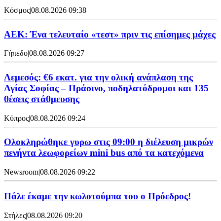
Κόσμος
|
08.08.2026 09:38
ΑΕΚ: Ένα τελευταίο «τεστ» πριν τις επίσημες μάχες
Γήπεδο
|
08.08.2026 09:27
Λεμεσός: €6 εκατ. για την ολική ανάπλαση της
Αγίας Σοφίας – Πράσινο, ποδηλατόδρομοι και 135
θέσεις στάθμευσης
Κύπρος
|
08.08.2026 09:24
Ολοκληρώθηκε γυρω στις 09:00 η διέλευση μικρών
πενήντα λεωφορείων mini bus από τα κατεχόμενα
Newsroom
|
08.08.2026 09:22
Πάλε έκαμε την κωλοτούμπα του ο Πρόεδρος!
Στήλες
|
08.08.2026 09:20