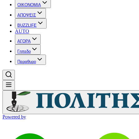
OIKONOMIA
ΑΠΟΨΕΙΣ
BUZZLIFE
AUTO
ΑΓΟΡΑ
Γηπεδο
Παραθυρο
Powered by