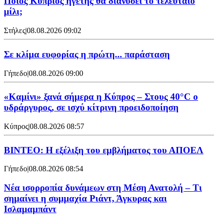
Ποιος Κύπριος ηγέτης θα διανύσει το τελευταίο
μίλι;
Στήλες
|
08.08.2026 09:02
Σε κλίμα ευφορίας η πρώτη... παράσταση
Γήπεδο
|
08.08.2026 09:00
«Καμίνι» ξανά σήμερα η Κύπρος – Στους 40°C ο
υδράργυρος, σε ισχύ κίτρινη προειδοποίηση
Κύπρος
|
08.08.2026 08:57
ΒΙΝΤΕΟ: Η εξέλιξη του εμβλήματος του ΑΠΟΕΛ
Γήπεδο
|
08.08.2026 08:54
Νέα ισορροπία δυνάμεων στη Μέση Ανατολή – Τι
σημαίνει η συμμαχία Ριάντ, Άγκυρας και
Ισλαμαμπάντ