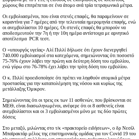
χώρους θα επιτρέπεται σε ένα άτομο ανά τρία τετραγωνικά μέτρα.
Οι εμβολιασμένοι, που είναι στενές επαφές, θα παραμείνουν σε
καραντίνα για 7 ημέρες από την τελευταία ημερομηνία επαφής, ενώ
οι ανεμβολίαστοι 10 ημέρες. Οι στενές επαφές θα μπορούν να
αποδεσμευτούν την 7η ή την 10η ημέρα αντίστοιχα με αρνητικό
αποτέλεσμα PCR τεστ.
Ο «υπουργός υγείας» Αλί Πιλλί δήλωσε ότι έχουν διενεργηθεί
740.000 εμβολιασμοί στα κατεχόμενα, σημειώνοντας ότι ποσοστό
75-76% έχουν λάβει την πρώτη και δεύτερη δόση του εμβολίου,
ενώ γύρω στο 76-78% έχει λάβει την τρίτη δόση του εμβολίου.
Ο κ. Πιλλί προειδοποίησε ότι πρέπει να ληφθούν ατομικά μέτρα
προστασίας για την καταπολέμηση της νόσου και κυρίως της
μετάλλαξης Όμικρον.
Σημειώνοντας ότι οι τρεις εκ των 11 ασθενών, που βρίσκονται σε
ΜΕΘ, είναι διασωληνωμένοι, ανέφερε ότι οι 8 ασθενείς είναι
ανεμβολίαστοι και οι 3 εμβολιασμένοι μόνο με τις δύο πρώτες
δόσεις
Στο μεταξύ, μιλώντας στο τ/κ «πρακτορείο ειδήσεων», ο δρ Νεσίλ
Μπαϊρακτάρ μέλος της επιστημονικής ομάδας για τον Covid 19 του