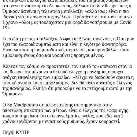
τ/κ ιατρικού συλλόγου και επικεφαλής του τμήματος λοιμώξεων
στο γενικό νοσοκομείο Λευκωσίας, δήλωσε ότι δεν θεωρεί πως η
Όμικρον θα είναι η τελευταία μετάλλαξη, «αλλά ίσως είναι η πιο
ιδανική για την ανοσία της αγέλης». Πρόσθεσε δε ότι τον επόμενο
1 χρόνο «όλοι μας τουλάχιστον μια φορά θα νοσήσουμε με Covid
19».
Σε σχέση με τις μεταλλάξεις Αλφα και Δέλτα, συνέχισε, η Όμικρον
έχει πιο ελαφριά συμπτώματα και είναι η λιγότερο θανατηφόρα.
Είναι ωστόσο η πιο μεταδοτική, σημείωσε, και προσβάλλει τόσο
εμβολιασμένους όσο και νοσούντες προηγουμένως.
Κάλεσε τον κόσμο να προστατεύει τον εαυτό του απέναντι στον ιό
και θεωρεί ότι μέχρι να τεθεί υπό έλεγχο η πανδημία, υπάρχει
ανάγκη επανάληψης των εμβολίων. «Μέχρι να διαδοθούν αρκετά η
φυσική ανοσία και ο εμβολιασμός, δεν θα είναι δυνατός ο έλεγχος
της πανδημίας. Ελπίζω ότι μπορούμε να το πετύχουμε αυτό με την
Όμικρον».
Ο δρ Μπαϊρακτάρ σημείωσε επίσης ότι σημαντικό στην
αποτελεσματικότητα των μέτρων είναι ο έλεγχος της εφαρμογής
τους και σημείωσε ότι οι επαγγελματίες υγείας, που εδώ και 2
χρόνια εργάζονται με εντατικούς ρυθμούς, έχουν κουραστεί.
Πηγή: ΚΥΠΕ