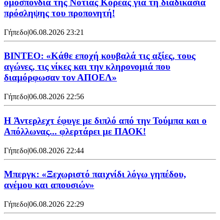
ομοσπονδία της Νότιας Κορέας για τη διαδικασία
πρόσληψης του προπονητή!
Γήπεδο
|
06.08.2026 23:21
ΒΙΝΤΕΟ: «Κάθε εποχή κουβαλά τις αξίες, τους
αγώνες, τις νίκες και την κληρονομιά που
διαμόρφωσαν τον ΑΠΟΕΛ»
Γήπεδο
|
06.08.2026 22:56
H Άντερλεχτ έφυγε με διπλό από την Τούμπα και ο
Απόλλωνας... φλερτάρει με ΠΑΟΚ!
Γήπεδο
|
06.08.2026 22:44
Μπεργκ: «Ξεχωριστό παιχνίδι λόγω γηπέδου,
ανέμου και απουσιών»
Γήπεδο
|
06.08.2026 22:29