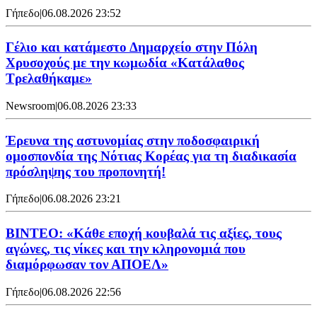
Γήπεδο
|
06.08.2026 23:52
Γέλιο και κατάμεστο Δημαρχείο στην Πόλη
Χρυσοχούς με την κωμωδία «Κατάλαθος
Τρελαθήκαμε»
Newsroom
|
06.08.2026 23:33
Έρευνα της αστυνομίας στην ποδοσφαιρική
ομοσπονδία της Νότιας Κορέας για τη διαδικασία
πρόσληψης του προπονητή!
Γήπεδο
|
06.08.2026 23:21
ΒΙΝΤΕΟ: «Κάθε εποχή κουβαλά τις αξίες, τους
αγώνες, τις νίκες και την κληρονομιά που
διαμόρφωσαν τον ΑΠΟΕΛ»
Γήπεδο
|
06.08.2026 22:56