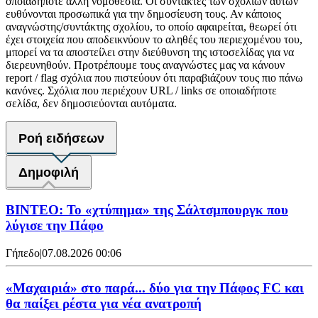
οποιαδήποτε άλλη νομοθεσία. Οι συντάκτες των σχολίων αυτών
ευθύνονται προσωπικά για την δημοσίευση τους. Αν κάποιος
αναγνώστης/συντάκτης σχολίου, το οποίο αφαιρείται, θεωρεί ότι
έχει στοιχεία που αποδεικνύουν το αληθές του περιεχομένου του,
μπορεί να τα αποστείλει στην διεύθυνση της ιστοσελίδας για να
διερευνηθούν. Προτρέπουμε τους αναγνώστες μας να κάνουν
report / flag σχόλια που πιστεύουν ότι παραβιάζουν τους πιο πάνω
κανόνες. Σχόλια που περιέχουν URL / links σε οποιαδήποτε
σελίδα, δεν δημοσιεύονται αυτόματα.
Ροή ειδήσεων
Δημοφιλή
ΒΙΝΤΕΟ: Το «χτύπημα» της Σάλτσμπουργκ που
λύγισε την Πάφο
Γήπεδο
|
07.08.2026 00:06
«Μαχαιριά» στο παρά... δύο για την Πάφος FC και
θα παίξει ρέστα για νέα ανατροπή