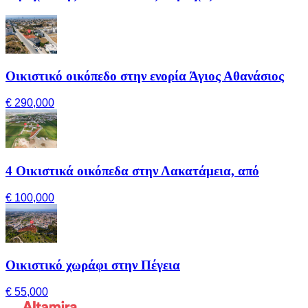
Οικιστικό οικόπεδο στην ενορία Άγιος Αθανάσιος
€ 290,000
4 Οικιστικά οικόπεδα στην Λακατάμεια, από
€ 100,000
Οικιστικό χωράφι στην Πέγεια
€ 55,000