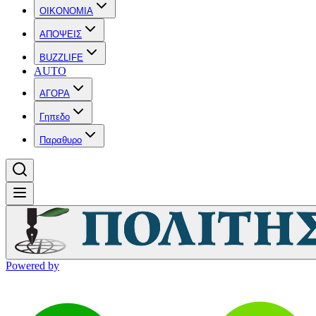
OIKONOMIA
ΑΠΟΨΕΙΣ
BUZZLIFE
AUTO
ΑΓΟΡΑ
Γηπεδο
Παραθυρο
Powered by