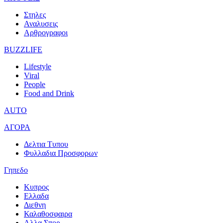
Στηλες
Αναλυσεις
Αρθρογραφοι
BUZZLIFE
Lifestyle
Viral
People
Food and Drink
AUTO
ΑΓΟΡΑ
Δελτια Τυπου
Φυλλαδια Προσφορων
Γηπεδο
Κυπρος
Ελλαδα
Διεθνη
Καλαθοσφαιρα
Αλλα Σπορ