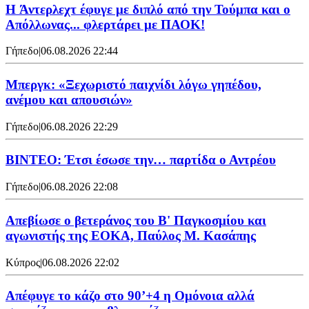
H Άντερλεχτ έφυγε με διπλό από την Τούμπα και ο
Απόλλωνας... φλερτάρει με ΠΑΟΚ!
Γήπεδο
|
06.08.2026 22:44
Μπεργκ: «Ξεχωριστό παιχνίδι λόγω γηπέδου,
ανέμου και απουσιών»
Γήπεδο
|
06.08.2026 22:29
ΒΙΝΤΕΟ: Έτσι έσωσε την… παρτίδα ο Αντρέου
Γήπεδο
|
06.08.2026 22:08
Απεβίωσε ο βετεράνος του Β' Παγκοσμίου και
αγωνιστής της ΕΟΚΑ, Παύλος Μ. Κασάπης
Κύπρος
|
06.08.2026 22:02
Απέφυγε το κάζο στο 90’+4 η Ομόνοια αλλά