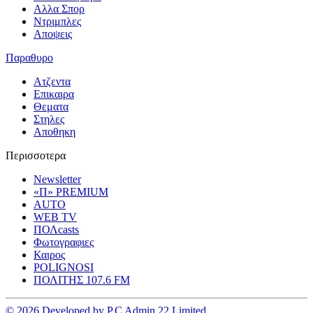
Αλλα Σπορ
Ντριμπλες
Αποψεις
Παραθυρο
Ατζεντα
Επικαιρα
Θεματα
Στηλες
Αποθηκη
Περισσοτερα
Newsletter
«Π» PREMIUM
AUTO
WEB TV
ΠΟΛcasts
Φωτογραφιες
Καιρος
POLIGNOSI
ΠΟΛΙΤΗΣ 107.6 FM
© 2026 Developed by P.C Admin 22 Limited