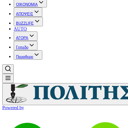
OIKONOMIA
ΑΠΟΨΕΙΣ
BUZZLIFE
AUTO
ΑΓΟΡΑ
Γηπεδο
Παραθυρο
Powered by