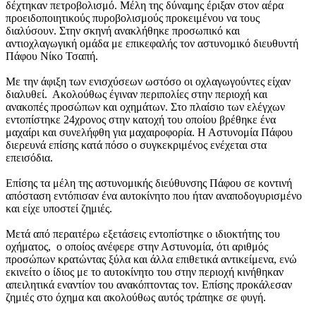
δέχτηκαν πετροβολισμό. Μέλη της δύναμης έριξαν στον αέρα
προειδοποιητικούς πυροβολισμούς προκειμένου να τους
διαλύσουν. Στην σκηνή ανακλήθηκε προσωπικό και
αντιοχλαγωγική ομάδα με επικεφαλής τον αστυνομικό διευθυντή
Πάφου Νίκο Τσαπή.
Με την άφιξη των ενισχύσεων ωστόσο οι οχλαγωγούντες είχαν
διαλυθεί. Ακολούθως έγιναν περιπολίες στην περιοχή και
ανακοπές προσώπων και οχημάτων. Στο πλαίσιο των ελέγχων
εντοπίστηκε 24χρονος στην κατοχή του οποίου βρέθηκε ένα
μαχαίρι και συνελήφθη για μαχαιροφορία. Η Αστυνομία Πάφου
διερευνά επίσης κατά πόσο ο συγκεκριμένος ενέχεται στα
επεισόδια.
Επίσης τα μέλη της αστυνομικής διεύθυνσης Πάφου σε κοντινή
απόσταση εντόπισαν ένα αυτοκίνητο που ήταν αναποδογυρισμένο
και είχε υποστεί ζημιές.
Μετά από περαιτέρω εξετάσεις εντοπίστηκε ο ιδιοκτήτης του
οχήματος, ο οποίος ανέφερε στην Αστυνομία, ότι αριθμός
προσώπων κρατώντας ξύλα και άλλα επιθετικά αντικείμενα, ενώ
εκινείτο ο ίδιος με το αυτοκίνητο του στην περιοχή κινήθηκαν
απειλητικά εναντίον του ανακόπτοντας τον. Επίσης προκάλεσαν
ζημιές στο όχημα και ακολούθως αυτός τράπηκε σε φυγή.