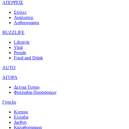
ΑΠΟΨΕΙΣ
Στηλες
Αναλυσεις
Αρθρογραφοι
BUZZLIFE
Lifestyle
Viral
People
Food and Drink
AUTO
ΑΓΟΡΑ
Δελτια Τυπου
Φυλλαδια Προσφορων
Γηπεδο
Κυπρος
Ελλαδα
Διεθνη
Καλαθοσφαιρα