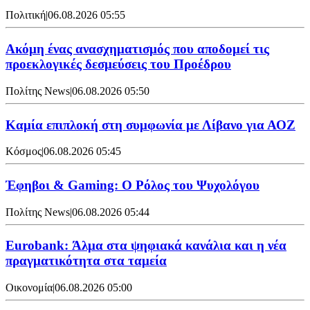
Πολιτική
|
06.08.2026 05:55
Ακόμη ένας ανασχηματισμός που αποδομεί τις
προεκλογικές δεσμεύσεις του Προέδρου
Πολίτης News
|
06.08.2026 05:50
Καμία επιπλοκή στη συμφωνία με Λίβανο για ΑΟΖ
Κόσμος
|
06.08.2026 05:45
Έφηβοι & Gaming: Ο Ρόλος του Ψυχολόγου
Πολίτης News
|
06.08.2026 05:44
Eurobank: Άλμα στα ψηφιακά κανάλια και η νέα
πραγματικότητα στα ταμεία
Οικονομία
|
06.08.2026 05:00