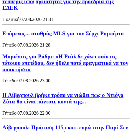
τέσσερις υποψηφιότητες για την προεδρία της
ΕΔΕΚ
Πολιτική
|
07.08.2026 21:31
Επόμενος... σταθμός MLS για τον Σέρχι Ρομπέρτο
Γήπεδο
|
07.08.2026 21:28
Μοριέντες για Ρόδρι: «Η Ρεάλ δε χάνει παίκτες
τέτοιου επιπέδου, δεν ήθελε ποτέ πραγματικά να τον
αποκτήσει»
Γήπεδο
|
07.08.2026 23:00
Η Λίβερπουλ βρήκε τρόπο να νιώθει πως ο Ντιόγο
Ζότα θα είναι πάντοτε κοντά της...
Γήπεδο
|
07.08.2026 22:30
Λίβερπουλ: Πρόταση 115 εκατ. ευρώ στην Παρί Σεν