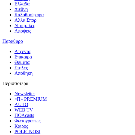
Ελλαδα
Διεθνη
Καλαθοσφαιρα
Αλλα Σπορ
Ντριμπλες
Αποψεις
Παραθυρο
Ατζεντα
Επικαιρα
Θεματα
Στηλες
Αποθηκη
Περισσοτερα
Newsletter
«Π» PREMIUM
AUTO
WEB TV
ΠΟΛcasts
Φωτογραφιες
Καιρος
POLIGNOSI