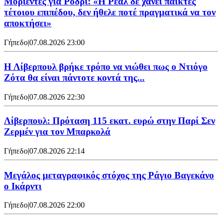
Μοριέντες για Ρόδρι: «Η Ρεάλ δε χάνει παίκτες
τέτοιου επιπέδου, δεν ήθελε ποτέ πραγματικά να τον
αποκτήσει»
Γήπεδο
|
07.08.2026 23:00
Η Λίβερπουλ βρήκε τρόπο να νιώθει πως ο Ντιόγο
Ζότα θα είναι πάντοτε κοντά της...
Γήπεδο
|
07.08.2026 22:30
Λίβερπουλ: Πρόταση 115 εκατ. ευρώ στην Παρί Σεν
Ζερμέν για τον Μπαρκολά
Γήπεδο
|
07.08.2026 22:14
Μεγάλος μεταγραφικός στόχος της Ράγιο Βαγεκάνο
ο Ικάρντι
Γήπεδο
|
07.08.2026 22:00