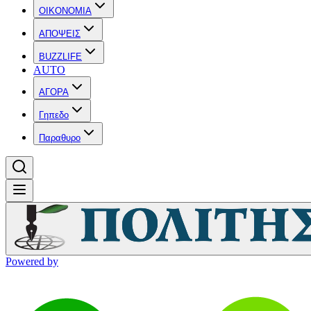
OIKONOMIA
ΑΠΟΨΕΙΣ
BUZZLIFE
AUTO
ΑΓΟΡΑ
Γηπεδο
Παραθυρο
Powered by