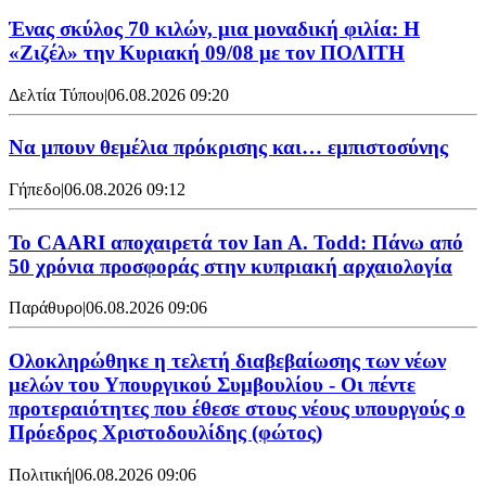
Ένας σκύλος 70 κιλών, μια μοναδική φιλία: Η
«Ζιζέλ» την Κυριακή 09/08 με τον ΠΟΛΙΤΗ
Δελτία Τύπου
|
06.08.2026 09:20
Να μπουν θεμέλια πρόκρισης και… εμπιστοσύνης
Γήπεδο
|
06.08.2026 09:12
Το CAARI αποχαιρετά τον Ian A. Todd: Πάνω από
50 χρόνια προσφοράς στην κυπριακή αρχαιολογία
Παράθυρο
|
06.08.2026 09:06
Ολοκληρώθηκε η τελετή διαβεβαίωσης των νέων
μελών του Υπουργικού Συμβουλίου - Οι πέντε
προτεραιότητες που έθεσε στους νέους υπουργούς ο
Πρόεδρος Χριστοδουλίδης (φώτος)
Πολιτική
|
06.08.2026 09:06