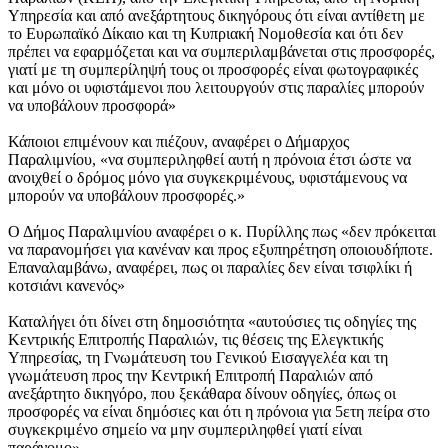
Υπηρεσία και από ανεξάρτητους δικηγόρους ότι είναι αντίθετη με
το Ευρωπαϊκό Δίκαιο και τη Κυπριακή Νομοθεσία και ότι δεν
πρέπει να εφαρμόζεται και να συμπεριλαμβάνεται στις προσφορές,
γιατί με τη συμπερίληψή τους οι προσφορές είναι φωτογραφικές
και μόνο οι υφιστάμενοι που λειτουργούν στις παραλίες μπορούν
να υποβάλουν προσφορά»
Κάποιοι επιμένουν και πιέζουν, αναφέρει ο Δήμαρχος
Παραλιμνίου, «να συμπεριληφθεί αυτή η πρόνοια έτσι ώστε να
ανοιχθεί ο δρόμος μόνο για συγκεκριμένους, υφιστάμενους να
μπορούν να υποβάλουν προσφορές.»
Ο Δήμος Παραλιμνίου αναφέρει ο κ. Πυρίλλης πως «δεν πρόκειται
να παρανομήσει για κανέναν και προς εξυπηρέτηση οποιουδήποτε.
Επαναλαμβάνω, αναφέρει, πως οι παραλίες δεν είναι τσιφλίκι ή
κοτσιάνι κανενός»
Καταλήγει ότι δίνει στη δημοσιότητα «αυτούσιες τις οδηγίες της
Κεντρικής Επιτροπής Παραλιών, τις θέσεις της Ελεγκτικής
Υπηρεσίας, τη Γνωμάτευση του Γενικού Εισαγγελέα και τη
γνωμάτευση προς την Κεντρική Επιτροπή Παραλιών από
ανεξάρτητο δικηγόρο, που ξεκάθαρα δίνουν οδηγίες, όπως οι
προσφορές να είναι δημόσιες και ότι η πρόνοια για 5ετη πείρα στο
συγκεκριμένο σημείο να μην συμπεριληφθεί γιατί είναι
παράνομο».