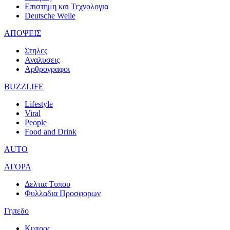
Επιστημη και Τεχνολογια
Deutsche Welle
ΑΠΟΨΕΙΣ
Στηλες
Αναλυσεις
Αρθρογραφοι
BUZZLIFE
Lifestyle
Viral
People
Food and Drink
AUTO
ΑΓΟΡΑ
Δελτια Τυπου
Φυλλαδια Προσφορων
Γηπεδο
Κυπρος