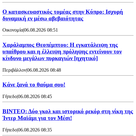
Ο κατασκευαστικός τομέας στην Κύπρο: Ισχυρή
δυναμική εν μέσω αβεβαιότητας
Οικονομία
|
06.08.2026 08:51
Χαράλαμπος Θεοπέμπτου: Η εγκατάλειψη της
υπαίθρου και η έλλειψη πρόληψης εντείνουν τον
κίνδυνο μεγάλων πυρκαγιών [ηχητικό]
Περιβάλλον
|
06.08.2026 08:48
Κάνε ξανά το θαύμα σου!
Γήπεδο
|
06.08.2026 08:45
ΒΙΝΤΕΟ: Δύο γκολ και ιστορικό ρεκόρ στη νίκη της
Ίντερ Μαϊάμι για τον Μέσι!
Γήπεδο
|
06.08.2026 08:35