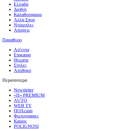
Ελλαδα
Διεθνη
Καλαθοσφαιρα
Αλλα Σπορ
Ντριμπλες
Αποψεις
Παραθυρο
Ατζεντα
Επικαιρα
Θεματα
Στηλες
Αποθηκη
Περισσοτερα
Newsletter
«Π» PREMIUM
AUTO
WEB TV
ΠΟΛcasts
Φωτογραφιες
Καιρος
POLIGNOSI