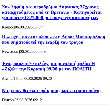
Συνελήφθη στο αεροδρόμιο Λάρνακας 37χρονος
καταζητούμενος από τη Βρετανία - Κατηγορείται
για απάτες €827.000 με εισαγωγές αυτοκινήτων
Κύπρος
|
06.08.2026 08:34
Η «ευχή του σταφυλιού» στη Λυσό: Μια παράδοση
που σηματοδοτεί την έναρξη του τρύγου
Newsroom
|
06.08.2026 09:30
Ένας σκύλος 70 κιλών, μια μοναδική φιλία: Η
«Ζιζέλ» την Κυριακή 09/08 με τον ΠΟΛΙΤΗ
Δελτία Τύπου
|
06.08.2026 09:20
Να μπουν θεμέλια πρόκρισης και… εμπιστοσύνης
Γήπεδο
|
06.08.2026 09:12