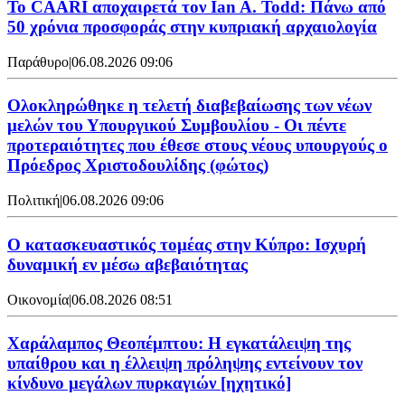
Το CAARI αποχαιρετά τον Ian A. Todd: Πάνω από
50 χρόνια προσφοράς στην κυπριακή αρχαιολογία
Παράθυρο
|
06.08.2026 09:06
Ολοκληρώθηκε η τελετή διαβεβαίωσης των νέων
μελών του Υπουργικού Συμβουλίου - Οι πέντε
προτεραιότητες που έθεσε στους νέους υπουργούς ο
Πρόεδρος Χριστοδουλίδης (φώτος)
Πολιτική
|
06.08.2026 09:06
Ο κατασκευαστικός τομέας στην Κύπρο: Ισχυρή
δυναμική εν μέσω αβεβαιότητας
Οικονομία
|
06.08.2026 08:51
Χαράλαμπος Θεοπέμπτου: Η εγκατάλειψη της
υπαίθρου και η έλλειψη πρόληψης εντείνουν τον
κίνδυνο μεγάλων πυρκαγιών [ηχητικό]