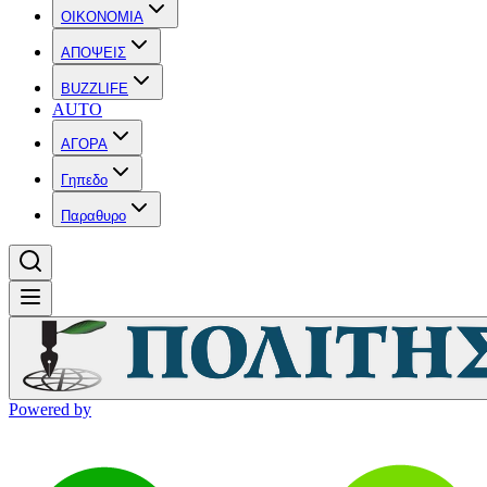
OIKONOMIA
ΑΠΟΨΕΙΣ
BUZZLIFE
AUTO
ΑΓΟΡΑ
Γηπεδο
Παραθυρο
Powered by