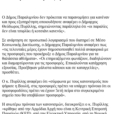
Ο Δήμος Παραλιμνίου δεν πρόκειται να παρανομήσει για κανέναν
και προς εξυπηρέτηση οποιουδήποτε αναφέρει ο Δήμαρχος
Θεόδωρος Πυρίλλης, σημειώνοντας παράλληλα ότι «οι παραλίες
δεν είναι τσιφλίκι ή κοτσιάνι κανενός».
Σε ανάρτηση σε προσωπικό λογαριασμό που διατηρεί σε Μέσο
Κοινωνικής Δικτύωσης, ο Δήμαρχος Παραλιμνίου αναφέρει πως
«τις τελευταίες μέρες έχουν δημοσιοποιηθεί πολλά αναφορικά με
τις προσφορές που προκήρυξε ο Δήμος Παραλιμνίου για τα
θαλάσσια αθλήματα». «Οι επηρεαζόμενοι φωνάζουν, διαδηλώνουν
και διαμαρτύρονται για τις προσφορές. Επικαλούνται κατάχρηση
εξουσίας. Προέβηκαν μάλιστα κάποιοι και σε καταγγελίες»,
προσθέτει.
Ο κ. Πυρίλλης αναφέρει ότι «σύμφωνα με τους κανονισμούς που
ψήφισε η Βουλή, στις προσφορές πρέπει να υπάρχει πρόνοια ότι οι
προσφοροδότες πρέπει να έχουν 5ετή πείρα στο συγκεκριμένο
σημείο που θα υποβάλουν προσφορά».
Η ανωτέρω πρόνοια των κανονισμών, διευκρινίζει ο κ. Πυρίλλης
«κρίθηκε από την Αρμόδια Αρχή που είναι η Κεντρική Επιτροπή
Παραλιών (ΚΕΠ), από την Ελεγκτική Υπηρεσία, από τη Νομική