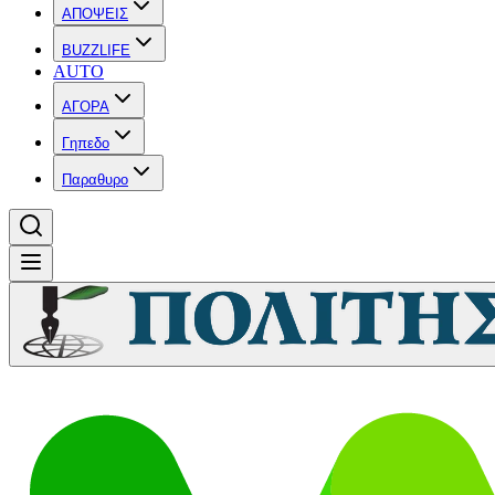
ΑΠΟΨΕΙΣ
BUZZLIFE
AUTO
ΑΓΟΡΑ
Γηπεδο
Παραθυρο