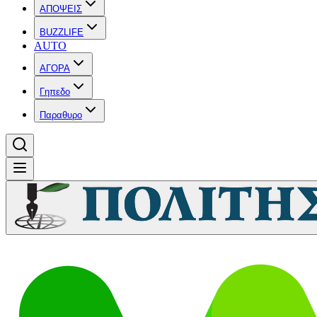
ΑΠΟΨΕΙΣ
BUZZLIFE
AUTO
ΑΓΟΡΑ
Γηπεδο
Παραθυρο