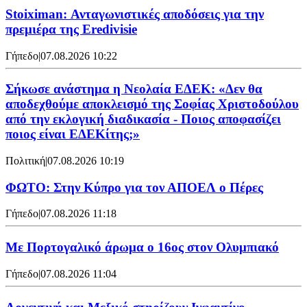
Stoiximan: Ανταγωνιστικές αποδόσεις για την
πρεμιέρα της Eredivisie
Γήπεδο
|
07.08.2026 10:22
Σήκωσε ανάστημα η Νεολαία ΕΔΕΚ: «Δεν θα
αποδεχθούμε αποκλεισμό της Σοφίας Χριστοδούλου
από την εκλογική διαδικασία - Ποιος αποφασίζει
ποιος είναι ΕΔΕΚίτης;»
Πολιτική
|
07.08.2026 10:19
ΦΩΤΟ: Στην Κύπρο για τον ΑΠΟΕΛ ο Πέρες
Γήπεδο
|
07.08.2026 11:18
Με Πορτογαλικό άρωμα ο 16ος στον Ολυμπιακό
Γήπεδο
|
07.08.2026 11:04