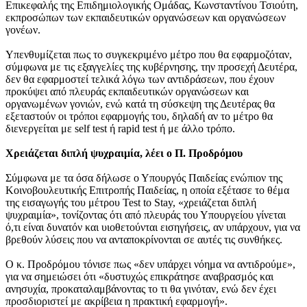
Επικεφαλής της Επιδημιολογικής Ομάδας, Κωνσταντίνου Τσιούτη,
εκπροσώπων των εκπαιδευτικών οργανώσεων και οργανώσεων
γονέων.
Υπενθυμίζεται πως το συγκεκριμένο μέτρο που θα εφαρμοζόταν,
σύμφωνα με τις εξαγγελίες της κυβέρνησης, την προσεχή Δευτέρα,
δεν θα εφαρμοστεί τελικά λόγω των αντιδράσεων, που έχουν
προκύψει από πλευράς εκπαιδευτικών οργανώσεων και
οργανωμένων γονιών, ενώ κατά τη σύσκεψη της Δευτέρας θα
εξεταστούν οι τρόποι εφαρμογής του, δηλαδή αν το μέτρο θα
διενεργείται με self test ή rapid test ή με άλλο τρόπο.
Χρειάζεται διπλή ψυχραιμία, λέει ο Π. Προδρόμου
Σύμφωνα με τα όσα δήλωσε ο Υπουργός Παιδείας ενώπιον της
Κοινοβουλευτικής Επιτροπής Παιδείας, η οποία εξέτασε το θέμα
της εισαγωγής του μέτρου Test to Stay, «χρειάζεται διπλή
ψυχραιμία», τονίζοντας ότι από πλευράς του Υπουργείου γίνεται
ό,τι είναι δυνατόν και υιοθετούνται εισηγήσεις, αν υπάρχουν, για να
βρεθούν λύσεις που να ανταποκρίνονται σε αυτές τις συνθήκες.
Ο κ. Προδρόμου τόνισε πως «δεν υπάρχει νόημα να αντιδρούμε»,
για να σημειώσει ότι «δυστυχώς επικράτησε αναβρασμός και
ανησυχία, προκαταλαμβάνοντας το τι θα γινόταν, ενώ δεν έχει
προσδιοριστεί με ακρίβεια η πρακτική εφαρμογή».