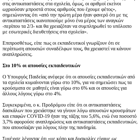
στις αντικαταστάσεις στα σχολεία, όμως, οι αριθμοί εκείνοι
ωχριούσαν μπροστά στους αριθμούς που έχουμε φέτος»,
σημειώνοντας ότι «από την πρώτη μέρα ήταν φανερό ότι με τις
αντικαταστάσεις ικανοποιούμε μόνο ένα μέρος των αναγκών
-περίπου τα 2/3- και θα χρειαζόταν να συμπληρωθεί το υπόλοιπο
με εσωτερικές διευθετήσεις στα σχολεία».
Επιπροσθέτως, είπε πως οι εκπαιδευτικοί γνωρίζουν ότι σε
περίπτωση απουσιών συναδέλφων τους, θα χρειαστεί να κάνουν
αναπληρώσεις.
Στο 10% οι απουσίες εκπαιδευτικών
Ο Υπουργός Παιδείας ανέφερε ότι οι απουσίες εκπαιδευτικών από
τα σχολεία κυμαίνονται γύρω στο 10%, για να σημειώσει πως τα
κρούσματα σε μαθητές είναι γύρω στο 6% και οι απουσίες για
άλλους λόγους γύρω στο 4%.
Συγκεκριμένα, ο κ. Προδρόμου είπε ότι οι αντικαταστάσεις
δασκάλων που χρειάστηκε να γίνουν λόγω απουσιών κρουσμάτων
και επαφών COVID-19 ήταν της τάξης του 5,6%, ενώ ένα ποσοστό
3,7% αφορούσε αναπληρώσεις και αντικαταστάσεις εκπαιδευτικών,
που απουσίαζαν για λόγους πλην της πανδημία.
Συνέχισε λέγοντας ότι «με κόπο και δυσκολίες είχαμε ως