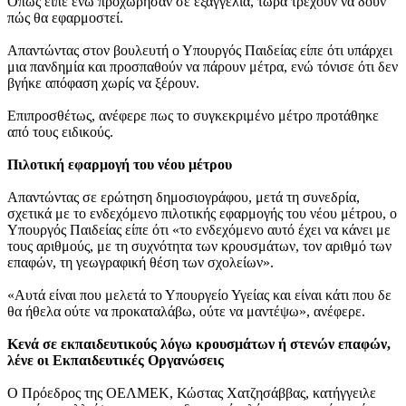
Όπως είπε ενώ προχώρησαν σε εξαγγελία, τώρα τρέχουν να δουν
πώς θα εφαρμοστεί.
Απαντώντας στον βουλευτή ο Υπουργός Παιδείας είπε ότι υπάρχει
μια πανδημία και προσπαθούν να πάρουν μέτρα, ενώ τόνισε ότι δεν
βγήκε απόφαση χωρίς να ξέρουν.
Επιπροσθέτως, ανέφερε πως το συγκεκριμένο μέτρο προτάθηκε
από τους ειδικούς.
Πιλοτική εφαρμογή του νέου μέτρου
Απαντώντας σε ερώτηση δημοσιογράφου, μετά τη συνεδρία,
σχετικά με το ενδεχόμενο πιλοτικής εφαρμογής του νέου μέτρου, ο
Υπουργός Παιδείας είπε ότι «το ενδεχόμενο αυτό έχει να κάνει με
τους αριθμούς, με τη συχνότητα των κρουσμάτων, τον αριθμό των
επαφών, τη γεωγραφική θέση των σχολείων».
«Αυτά είναι που μελετά το Υπουργείο Υγείας και είναι κάτι που δε
θα ήθελα ούτε να προκαταλάβω, ούτε να μαντέψω», ανέφερε.
Κενά σε εκπαιδευτικούς λόγω κρουσμάτων ή στενών επαφών,
λένε οι Εκπαιδευτικές Οργανώσεις
Ο Πρόεδρος της ΟΕΛΜΕΚ, Κώστας Χατζησάββας, κατήγγειλε