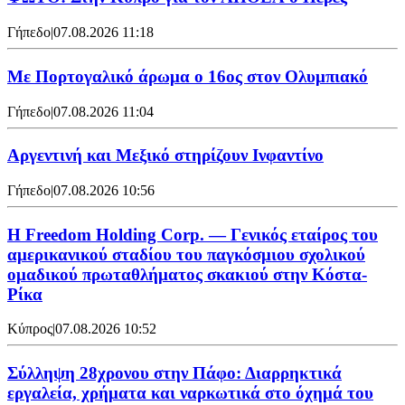
Γήπεδο
|
07.08.2026 11:18
Με Πορτογαλικό άρωμα ο 16ος στον Ολυμπιακό
Γήπεδο
|
07.08.2026 11:04
Αργεντινή και Μεξικό στηρίζουν Ινφαντίνο
Γήπεδο
|
07.08.2026 10:56
Η Freedom Holding Corp. — Γενικός εταίρος του
αμερικανικού σταδίου του παγκόσμιου σχολικού
ομαδικού πρωταθλήματος σκακιού στην Κόστα-
Ρίκα
Κύπρος
|
07.08.2026 10:52
Σύλληψη 28χρονου στην Πάφο: Διαρρηκτικά
εργαλεία, χρήματα και ναρκωτικά στο όχημά του