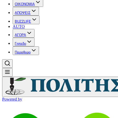
OIKONOMIA
ΑΠΟΨΕΙΣ
BUZZLIFE
AUTO
ΑΓΟΡΑ
Γηπεδο
Παραθυρο
Powered by