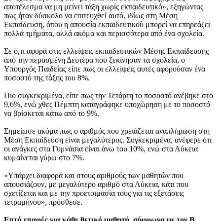
αποτέλεσμα να μη μείνει τάξη χωρίς εκπαιδευτικό», εξηγώντας
πως ήταν δύσκολο να επιτευχθεί αυτό, ιδίως στη Μέση
Εκπαίδευση, όπου η απουσία εκπαιδευτικού μπορεί να επηρεάζει
πολλά τμήματα, αλλά ακόμα και περισσότερα από ένα σχολεία.
Σε ό,τι αφορά στις ελλείψεις εκπαιδευτικών Μέσης Εκπαίδευσης
από την περασμένη Δευτέρα που ξεκίνησαν τα σχολεία, ο
Υπουργός Παιδείας είπε πως οι ελλείψεις αυτές αφορούσαν ένα
ποσοστό της τάξης του 8%.
Πιο συγκεκριμένα, είπε πως την Τετάρτη το ποσοστό ανέβηκε στο
9,6%, ενώ χθες Πέμπτη καταγράφηκε υποχώρηση με το ποσοστό
να βρίσκεται κάτω από το 9%.
Σημείωσε ακόμα πως ο αριθμός που χρειάζεται αναπλήρωση στη
Μέση Εκπαίδευση είναι μεγαλύτερος. Συγκεκριμένα, ανέφερε ότι
οι ανάγκες στα Γυμνάσια είναι άνω του 10%, ενώ στα Λύκεια
κυμαίνεται γύρω στο 7%.
«Υπάρχει διαφορά και στους αριθμούς των μαθητών που
απουσιάζουν, με μεγαλύτερο αριθμό στα Λύκεια, κάτι που
σχετίζεται και με την προετοιμασία τους για τις εξετάσεις
τετραμήνου», πρόσθεσε.
Επτά επαφές για κάθε θετικό μαθητή, σύμφωνα με τον Β.