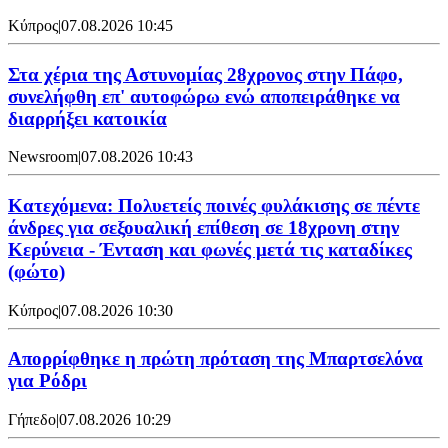
Κύπρος
|
07.08.2026 10:45
Στα χέρια της Αστυνομίας 28χρονος στην Πάφο,
συνελήφθη επ' αυτοφώρω ενώ αποπειράθηκε να
διαρρήξει κατοικία
Newsroom
|
07.08.2026 10:43
Κατεχόμενα: Πολυετείς ποινές φυλάκισης σε πέντε
άνδρες για σεξουαλική επίθεση σε 18χρονη στην
Κερύνεια - Ένταση και φωνές μετά τις καταδίκες
(φώτο)
Κύπρος
|
07.08.2026 10:30
Απορρίφθηκε η πρώτη πρόταση της Μπαρτσελόνα
για Ρόδρι
Γήπεδο
|
07.08.2026 10:29