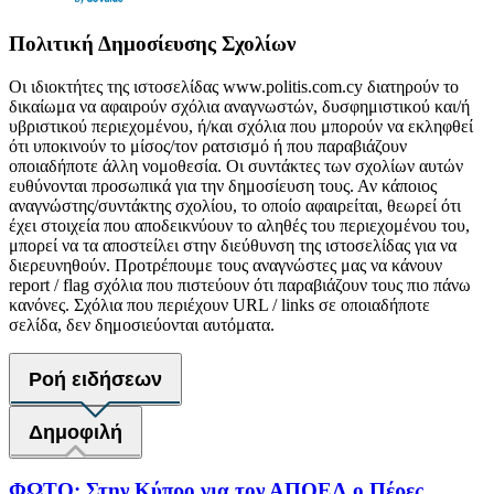
Πολιτική Δημοσίευσης Σχολίων
Οι ιδιοκτήτες της ιστοσελίδας www.politis.com.cy διατηρούν το
δικαίωμα να αφαιρούν σχόλια αναγνωστών, δυσφημιστικού και/ή
υβριστικού περιεχομένου, ή/και σχόλια που μπορούν να εκληφθεί
ότι υποκινούν το μίσος/τον ρατσισμό ή που παραβιάζουν
οποιαδήποτε άλλη νομοθεσία. Οι συντάκτες των σχολίων αυτών
ευθύνονται προσωπικά για την δημοσίευση τους. Αν κάποιος
αναγνώστης/συντάκτης σχολίου, το οποίο αφαιρείται, θεωρεί ότι
έχει στοιχεία που αποδεικνύουν το αληθές του περιεχομένου του,
μπορεί να τα αποστείλει στην διεύθυνση της ιστοσελίδας για να
διερευνηθούν. Προτρέπουμε τους αναγνώστες μας να κάνουν
report / flag σχόλια που πιστεύουν ότι παραβιάζουν τους πιο πάνω
κανόνες. Σχόλια που περιέχουν URL / links σε οποιαδήποτε
σελίδα, δεν δημοσιεύονται αυτόματα.
Ροή ειδήσεων
Δημοφιλή
ΦΩΤΟ: Στην Κύπρο για τον ΑΠΟΕΛ ο Πέρες