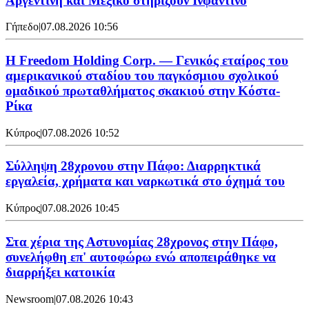
Αργεντινή και Μεξικό στηρίζουν Ινφαντίνο
Γήπεδο
|
07.08.2026 10:56
Η Freedom Holding Corp. — Γενικός εταίρος του
αμερικανικού σταδίου του παγκόσμιου σχολικού
ομαδικού πρωταθλήματος σκακιού στην Κόστα-
Ρίκα
Κύπρος
|
07.08.2026 10:52
Σύλληψη 28χρονου στην Πάφο: Διαρρηκτικά
εργαλεία, χρήματα και ναρκωτικά στο όχημά του
Κύπρος
|
07.08.2026 10:45
Στα χέρια της Αστυνομίας 28χρονος στην Πάφο,
συνελήφθη επ' αυτοφώρω ενώ αποπειράθηκε να
διαρρήξει κατοικία
Newsroom
|
07.08.2026 10:43