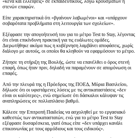
«κενά και ελλείψεις» σε εκπαιδευτικούς, λόγω κρουσμάτων ή
στενών επαφών.
Είπε χαρακτηριστικά ότι «βγαίνουν λαβωμένοι» και «υπάρχουν
σοβαρότατα προβλήματα στη λειτουργία των σχολείων».
Εξέφρασε την απογοήτευσή του για το μέτρο Test to Stay, λέγοντας
ότι είναι επικίνδυνη πρακτική για τις ευάλωτες ομάδες.
Διερωτήθηκε ακόμα πως η κυβέρνηση λαμβάνει αποφάσεις, χωρίς
διάλογο με αυτούς, οι οποίοι θα κληθούν να εφαρμόσουν το μέτρο.
Ζήτησε τη στήριξη της Βουλής, ώστε να επανέλθει ο όρος στενή
επαφή, όπως ήταν πριν, δηλαδή να παραμένουν σε απομόνωση οι
επαφές.
Από την πλευρά της η Πρόεδρος της ΠΟΕΔ, Μύρια Βασιλείου,
δήλωσε ότι οι υφιστάμενες λύσεις με τις αντικαταστάσεις «δεν
είναι οι καλύτερες», ενώ σημείωσε ότι δάσκαλοι κάλυψαν τις
αναπληρώσεις σε πολλαπλάσιο βαθμό.
Κάλεσε την Επιτροπή Παιδείας να ασχοληθεί με το εργασιακό
καθεστώς των αντικαταστατών, ενώ για το μέτρο Test to Stay
εξέφρασε δυσαρέσκεια, γιατί όπως είπε «δεν υπάρχει κανάλι
επικοινωνίας με τους αρμόδιους και τους ειδικούς».