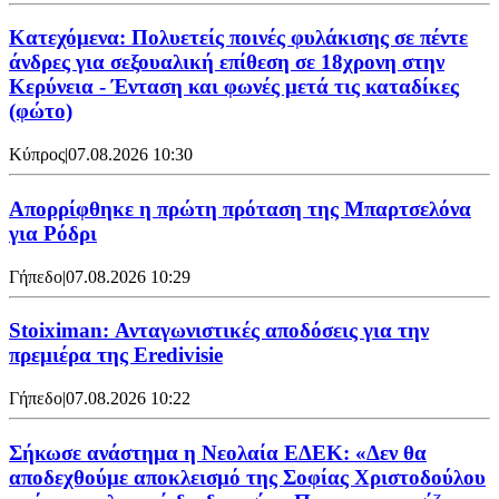
Κατεχόμενα: Πολυετείς ποινές φυλάκισης σε πέντε
άνδρες για σεξουαλική επίθεση σε 18χρονη στην
Κερύνεια - Ένταση και φωνές μετά τις καταδίκες
(φώτο)
Κύπρος
|
07.08.2026 10:30
Απορρίφθηκε η πρώτη πρόταση της Μπαρτσελόνα
για Ρόδρι
Γήπεδο
|
07.08.2026 10:29
Stoiximan: Ανταγωνιστικές αποδόσεις για την
πρεμιέρα της Eredivisie
Γήπεδο
|
07.08.2026 10:22
Σήκωσε ανάστημα η Νεολαία ΕΔΕΚ: «Δεν θα
αποδεχθούμε αποκλεισμό της Σοφίας Χριστοδούλου