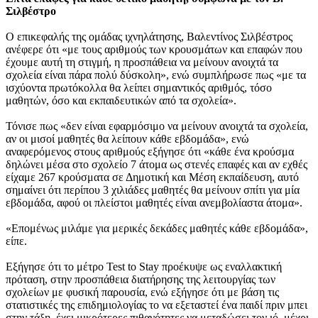
Σιλβέστρο
Ο επικεφαλής της ομάδας ιχνηλάτησης, Βαλεντίνος Σιλβέστρος
ανέφερε ότι «με τους αριθμούς των κρουσμάτων και επαφών που
έχουμε αυτή τη στιγμή, η προσπάθεια να μείνουν ανοιχτά τα
σχολεία είναι πάρα πολύ δύσκολη», ενώ συμπλήρωσε πως «με τα
ισχύοντα πρωτόκολλα θα λείπει σημαντικός αριθμός, τόσο
μαθητών, όσο και εκπαιδευτικών από τα σχολεία».
Τόνισε πως «δεν είναι εφαρμόσιμο να μείνουν ανοιχτά τα σχολεία,
αν οι μισοί μαθητές θα λείπουν κάθε εβδομάδα», ενώ
αναφερόμενος στους αριθμούς εξήγησε ότι «κάθε ένα κρούσμα
δηλώνει μέσα στο σχολείο 7 άτομα ως στενές επαφές και αν εχθές
είχαμε 267 κρούσματα σε Δημοτική και Μέση εκπαίδευση, αυτό
σημαίνει ότι περίπου 3 χιλιάδες μαθητές θα μείνουν σπίτι για μία
εβδομάδα, αφού οι πλείστοι μαθητές είναι ανεμβολίαστα άτομα».
«Επομένως μιλάμε για μερικές δεκάδες μαθητές κάθε εβδομάδα»,
είπε.
Εξήγησε ότι το μέτρο Test to Stay προέκυψε ως εναλλακτική
πρόταση, στην προσπάθεια διατήρησης της λειτουργίας των
σχολείων με φυσική παρουσία, ενώ εξήγησε ότι με βάση τις
στατιστικές της επιδημιολογίας το να εξεταστεί ένα παιδί πριν μπει
στην τάξη, έχει μικρότερες πιθανότητες να μεταδώσει τον ιό, μέχρι