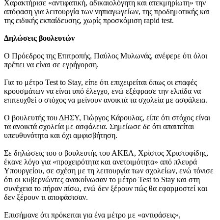
Χαρακτήρισε «αντιφατική, αδικαιολόγητη και ατεκμηρίωτη» την
απόφαση για λειτουργία των νηπιαγωγείων, της προδημοτικής και
της ειδικής εκπαίδευσης, χωρίς προσκόμιση rapid test.
Δηλώσεις βουλευτών
Ο Πρόεδρος της Επιτροπής, Παύλος Μυλωνάς, ανέφερε ότι όλοι
πρέπει να είναι σε εγρήγορση.
Για το μέτρο Test to Stay, είπε ότι επιχειρείται όπως οι επαφές
κρουσμάτων να είναι υπό έλεγχο, ενώ εξέφρασε την ελπίδα να
επιτευχθεί ο στόχος να μείνουν ανοικτά τα σχολεία με ασφάλεια.
Ο βουλευτής του ΔΗΣΥ, Γιώργος Κάρουλας, είπε ότι στόχος είναι
τα ανοικτά σχολεία με ασφάλεια. Σημείωσε δε ότι απαιτείται
υπευθυνότητα και όχι αμφισβήτηση.
Σε δηλώσεις του ο βουλευτής του ΑΚΕΛ, Χρίστος Χριστοφίδης,
έκανε λόγο για «προχειρότητα και ανετοιμότητα» από πλευρά
Υπουργείου, σε σχέση με τη λειτουργία των σχολείων, ενώ τόνισε
ότι οι κυβερνώντες ανακοίνωσαν το μέτρο Test to Stay και στη
συνέχεια το πήραν πίσω, ενώ δεν ξέρουν πώς θα εφαρμοστεί και
δεν ξέρουν τι αποφάσισαν.
Επισήμανε ότι πρόκειται για ένα μέτρο με «αντιφάσεις»,