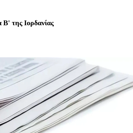
 Β' της Ιορδανίας