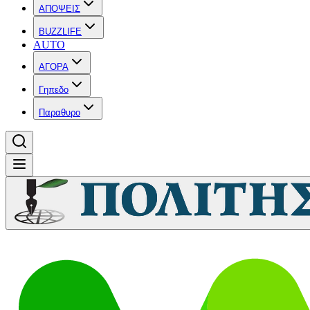
ΑΠΟΨΕΙΣ
BUZZLIFE
AUTO
ΑΓΟΡΑ
Γηπεδο
Παραθυρο