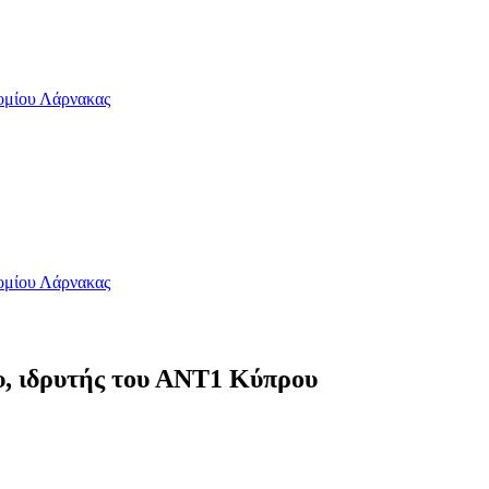
ρομίου Λάρνακας
ρομίου Λάρνακας
υ, ιδρυτής του ΑΝΤ1 Κύπρου