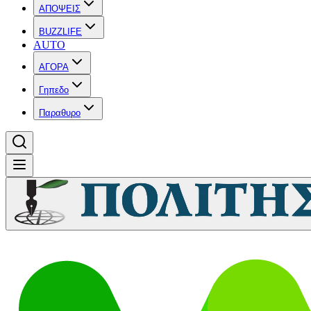
ΑΠΟΨΕΙΣ
BUZZLIFE
AUTO
ΑΓΟΡΑ
Γηπεδο
Παραθυρο