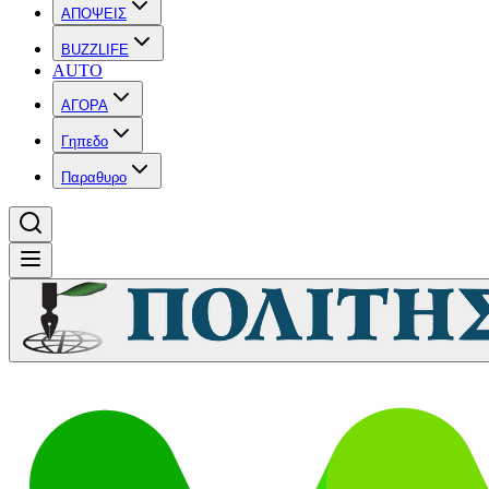
ΑΠΟΨΕΙΣ
BUZZLIFE
AUTO
ΑΓΟΡΑ
Γηπεδο
Παραθυρο