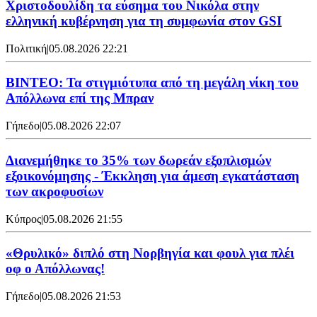
Χριστοδουλίδη τα εύσημα του Νικόλα στην
ελληνική κυβέρνηση για τη συμφωνία στον GSI
Πολιτική
|
05.08.2026 22:21
ΒΙΝΤΕΟ: Τα στιγμιότυπα από τη μεγάλη νίκη του
Απόλλωνα επί της Μπραν
Γήπεδο
|
05.08.2026 22:07
Διανεμήθηκε το 35% των δωρεάν εξοπλισμών
εξοικονόμησης - Έκκληση για άμεση εγκατάσταση
των ακροφυσίων
Κύπρος
|
05.08.2026 21:55
«Θρυλικό» διπλό στη Νορβηγία και φουλ για πλέι
οφ ο Απόλλωνας!
Γήπεδο
|
05.08.2026 21:53