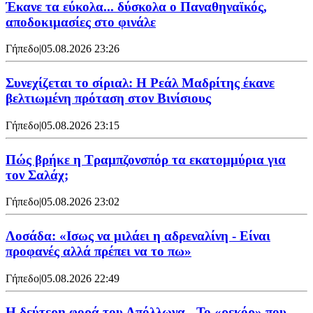
Έκανε τα εύκολα... δύσκολα ο Παναθηναϊκός,
αποδοκιμασίες στο φινάλε
Γήπεδο
|
05.08.2026 23:26
Συνεχίζεται το σίριαλ: Η Ρεάλ Μαδρίτης έκανε
βελτιωμένη πρόταση στον Βινίσιους
Γήπεδο
|
05.08.2026 23:15
Πώς βρήκε η Τραμπζονσπόρ τα εκατομμύρια για
τον Σαλάχ;
Γήπεδο
|
05.08.2026 23:02
Λοσάδα: «Ισως να μιλάει η αδρεναλίνη - Είναι
προφανές αλλά πρέπει να το πω»
Γήπεδο
|
05.08.2026 22:49
Η δεύτερη φορά του Απόλλωνα - Το «ρεκόρ» που