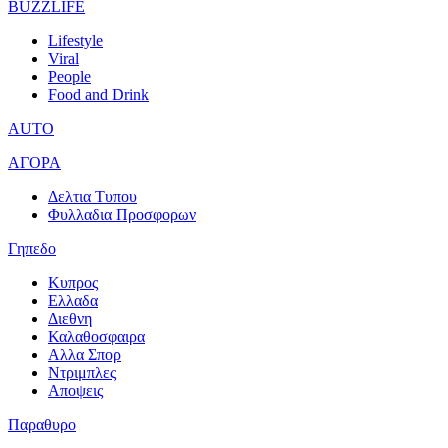
BUZZLIFE
Lifestyle
Viral
People
Food and Drink
AUTO
ΑΓΟΡΑ
Δελτια Τυπου
Φυλλαδια Προσφορων
Γηπεδο
Κυπρος
Ελλαδα
Διεθνη
Καλαθοσφαιρα
Αλλα Σπορ
Ντριμπλες
Αποψεις
Παραθυρο