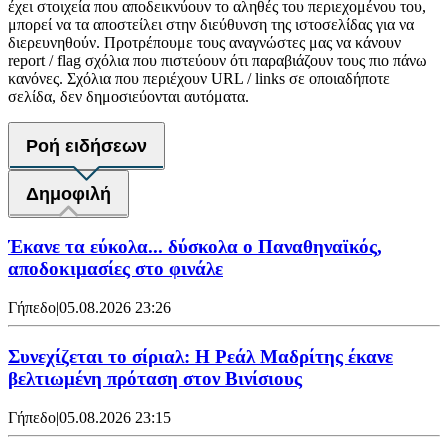
έχει στοιχεία που αποδεικνύουν το αληθές του περιεχομένου του,
μπορεί να τα αποστείλει στην διεύθυνση της ιστοσελίδας για να
διερευνηθούν. Προτρέπουμε τους αναγνώστες μας να κάνουν
report / flag σχόλια που πιστεύουν ότι παραβιάζουν τους πιο πάνω
κανόνες. Σχόλια που περιέχουν URL / links σε οποιαδήποτε
σελίδα, δεν δημοσιεύονται αυτόματα.
Ροή ειδήσεων
Δημοφιλή
Έκανε τα εύκολα... δύσκολα ο Παναθηναϊκός,
αποδοκιμασίες στο φινάλε
Γήπεδο
|
05.08.2026 23:26
Συνεχίζεται το σίριαλ: Η Ρεάλ Μαδρίτης έκανε
βελτιωμένη πρόταση στον Βινίσιους
Γήπεδο
|
05.08.2026 23:15