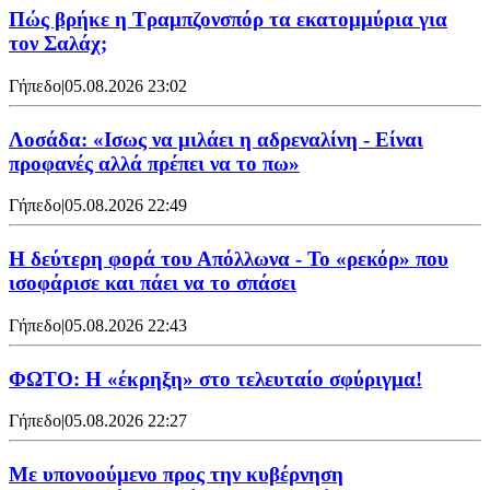
Πώς βρήκε η Τραμπζονσπόρ τα εκατομμύρια για
τον Σαλάχ;
Γήπεδο
|
05.08.2026 23:02
Λοσάδα: «Ισως να μιλάει η αδρεναλίνη - Είναι
προφανές αλλά πρέπει να το πω»
Γήπεδο
|
05.08.2026 22:49
Η δεύτερη φορά του Απόλλωνα - Το «ρεκόρ» που
ισοφάρισε και πάει να το σπάσει
Γήπεδο
|
05.08.2026 22:43
ΦΩΤΟ: Η «έκρηξη» στο τελευταίο σφύριγμα!
Γήπεδο
|
05.08.2026 22:27
Με υπονοούμενο προς την κυβέρνηση