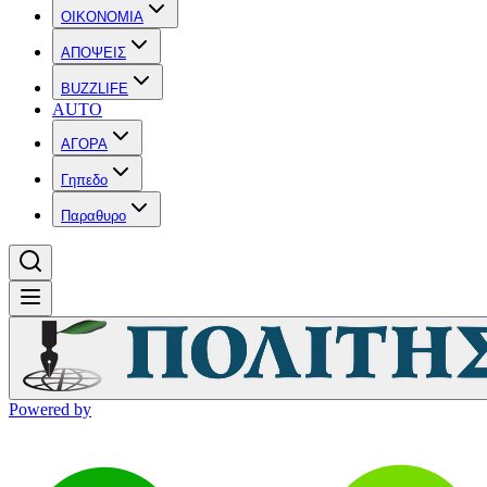
OIKONOMIA
ΑΠΟΨΕΙΣ
BUZZLIFE
AUTO
ΑΓΟΡΑ
Γηπεδο
Παραθυρο
Powered by