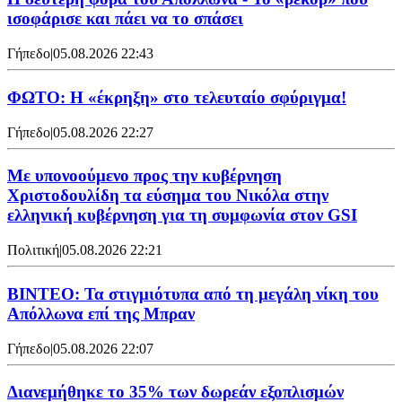
ισοφάρισε και πάει να το σπάσει
Γήπεδο
|
05.08.2026 22:43
ΦΩΤΟ: Η «έκρηξη» στο τελευταίο σφύριγμα!
Γήπεδο
|
05.08.2026 22:27
Με υπονοούμενο προς την κυβέρνηση
Χριστοδουλίδη τα εύσημα του Νικόλα στην
ελληνική κυβέρνηση για τη συμφωνία στον GSI
Πολιτική
|
05.08.2026 22:21
ΒΙΝΤΕΟ: Τα στιγμιότυπα από τη μεγάλη νίκη του
Απόλλωνα επί της Μπραν
Γήπεδο
|
05.08.2026 22:07
Διανεμήθηκε το 35% των δωρεάν εξοπλισμών