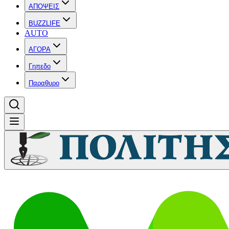
ΑΠΟΨΕΙΣ
BUZZLIFE
AUTO
ΑΓΟΡΑ
Γηπεδο
Παραθυρο