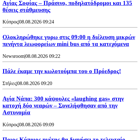
Αγίας Σοφίας – Πράσινο, ποδηλατόδρομοι και 135
θέσεις στάθμευσης
Κύπρος
|
08.08.2026 09:24
Ολοκληρώθηκε γυρω στις 09:00 η διέλευση μικρών
πενήντα λεωφορείων mini bus από τα κατεχόμενα
Newsroom
|
08.08.2026 09:22
Πάλε έκαμε την κωλοτούμπα του ο Πρόεδρος!
Στήλες
|
08.08.2026 09:20
Αγία Νάπα: 300 κάψουλες «laughing gas» στην
κατοχή δύο νεαρών – Συνελήφθησαν από την
Αστυνομία
Κύπρος
|
08.08.2026 09:09
Ποιος Κύπριος ηγέτης θα διανύσει το τελευταίο