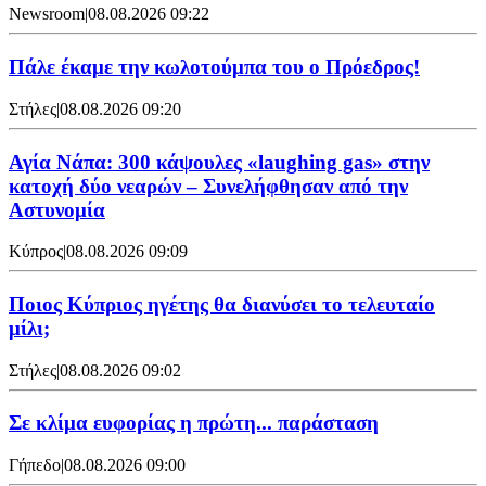
Newsroom
|
08.08.2026 09:22
Πάλε έκαμε την κωλοτούμπα του ο Πρόεδρος!
Στήλες
|
08.08.2026 09:20
Αγία Νάπα: 300 κάψουλες «laughing gas» στην
κατοχή δύο νεαρών – Συνελήφθησαν από την
Αστυνομία
Κύπρος
|
08.08.2026 09:09
Ποιος Κύπριος ηγέτης θα διανύσει το τελευταίο
μίλι;
Στήλες
|
08.08.2026 09:02
Σε κλίμα ευφορίας η πρώτη... παράσταση
Γήπεδο
|
08.08.2026 09:00