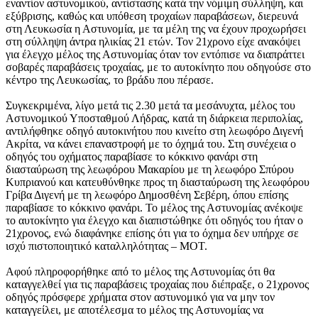
εναντίον αστυνομικού, αντίστασης κατά την νόμιμη σύλληψη, και
εξύβρισης, καθώς και υπόθεση τροχαίων παραβάσεων, διερευνά
στη Λευκωσία η Αστυνομία, με τα μέλη της να έχουν προχωρήσει
στη σύλληψη άντρα ηλικίας 21 ετών. Τον 21χρονο είχε ανακόψει
για έλεγχο μέλος της Αστυνομίας όταν τον εντόπισε να διαπράττει
σοβαρές παραβάσεις τροχαίας, με το αυτοκίνητο που οδηγούσε στο
κέντρο της Λευκωσίας, το βράδυ που πέρασε.
Συγκεκριμένα, λίγο μετά τις 2.30 μετά τα μεσάνυχτα, μέλος του
Αστυνομικού Υποσταθμού Λήδρας, κατά τη διάρκεια περιπολίας,
αντιλήφθηκε οδηγό αυτοκινήτου που κινείτο στη λεωφόρο Διγενή
Ακρίτα, να κάνει επαναστροφή με το όχημά του. Στη συνέχεια ο
οδηγός του οχήματος παραβίασε το κόκκινο φανάρι στη
διασταύρωση της λεωφόρου Μακαρίου με τη λεωφόρο Σπύρου
Κυπριανού και κατευθύνθηκε προς τη διασταύρωση της λεωφόρου
Γρίβα Διγενή με τη λεωφόρο Δημοσθένη Σεβέρη, όπου επίσης
παραβίασε το κόκκινο φανάρι. Το μέλος της Αστυνομίας ανέκοψε
το αυτοκίνητο για έλεγχο και διαπιστώθηκε ότι οδηγός του ήταν ο
21χρονος, ενώ διαφάνηκε επίσης ότι για το όχημα δεν υπήρχε σε
ισχύ πιστοποιητικό καταλληλότητας – ΜΟΤ.
Αφού πληροφορήθηκε από το μέλος της Αστυνομίας ότι θα
καταγγελθεί για τις παραβάσεις τροχαίας που διέπραξε, ο 21χρονος
οδηγός πρόσφερε χρήματα στον αστυνομικό για να μην τον
καταγγείλει, με αποτέλεσμα το μέλος της Αστυνομίας να