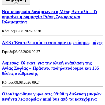
Νέα ισορροπία δυνάμεων στη Μέση Ανατολή – Τι
σημαίνει η συμμαχία Ριάντ, Άγκυρας και
Ισλαμαμπάντ
Κόσμος
|
08.08.2026 09:38
ΑΕΚ: Ένα τελευταίο «τεστ» πριν τις επίσημες μάχες
Γήπεδο
|
08.08.2026 09:27
Λεμεσός: €6 εκατ. για την ολική ανάπλαση της
Αγίας Σοφίας – Πράσινο, ποδηλατόδρομοι και 135
θέσεις στάθμευσης
Κύπρος
|
08.08.2026 09:24
Ολοκληρώθηκε γυρω στις 09:00 η διέλευση μικρών
πενήντα λεωφορείων mini bus από τα κατεχόμενα