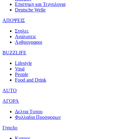
Επιστημη και Τεχνολογια
Deutsche Welle
ΑΠΟΨΕΙΣ
Στηλες
Αναλυσεις
Αρθρογραφοι
BUZZLIFE
Lifestyle
Viral
People
Food and Drink
AUTO
ΑΓΟΡΑ
Δελτια Τυπου
Φυλλαδια Προσφορων
Γηπεδο
Κυπρος