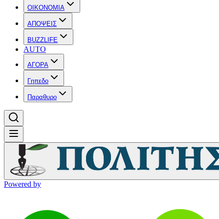
OIKONOMIA
ΑΠΟΨΕΙΣ
BUZZLIFE
AUTO
ΑΓΟΡΑ
Γηπεδο
Παραθυρο
Powered by