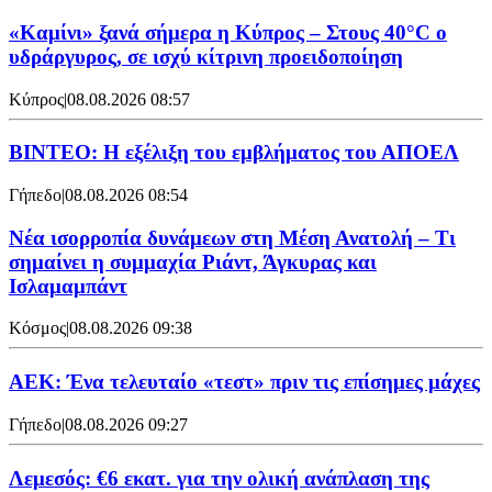
«Καμίνι» ξανά σήμερα η Κύπρος – Στους 40°C ο
υδράργυρος, σε ισχύ κίτρινη προειδοποίηση
Κύπρος
|
08.08.2026 08:57
ΒΙΝΤΕΟ: Η εξέλιξη του εμβλήματος του ΑΠΟΕΛ
Γήπεδο
|
08.08.2026 08:54
Νέα ισορροπία δυνάμεων στη Μέση Ανατολή – Τι
σημαίνει η συμμαχία Ριάντ, Άγκυρας και
Ισλαμαμπάντ
Κόσμος
|
08.08.2026 09:38
ΑΕΚ: Ένα τελευταίο «τεστ» πριν τις επίσημες μάχες
Γήπεδο
|
08.08.2026 09:27
Λεμεσός: €6 εκατ. για την ολική ανάπλαση της