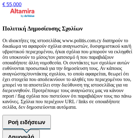
€ 55,000
Πολιτική Δημοσίευσης Σχολίων
Οι ιδιοκτήτες της ιστοσελίδας www.politis.com.cy διατηρούν το
δικαίωμα να αφαιρούν σχόλια αναγνωστών, δυσφημιστικού και/ή
υβριστικού περιεχομένου, ή/και σχόλια που μπορούν να εκληφθεί
ότι υποκινούν το μίσος/τον ρατσισμό ή που παραβιάζουν
οποιαδήποτε άλλη νομοθεσία. Οι συντάκτες των σχολίων αυτών
ευθύνονται προσωπικά για την δημοσίευση τους. Αν κάποιος
αναγνώστης/συντάκτης σχολίου, το οποίο αφαιρείται, θεωρεί ότι
έχει στοιχεία που αποδεικνύουν το αληθές του περιεχομένου του,
μπορεί να τα αποστείλει στην διεύθυνση της ιστοσελίδας για να
διερευνηθούν. Προτρέπουμε τους αναγνώστες μας να κάνουν
report / flag σχόλια που πιστεύουν ότι παραβιάζουν τους πιο πάνω
κανόνες. Σχόλια που περιέχουν URL / links σε οποιαδήποτε
σελίδα, δεν δημοσιεύονται αυτόματα.
Ροή ειδήσεων
Δημοφιλή