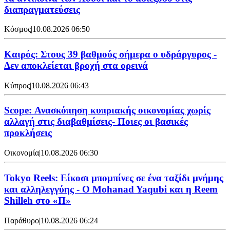
διαπραγματεύσεις
Κόσμος
|
10.08.2026 06:50
Καιρός: Στους 39 βαθμούς σήμερα ο υδράργυρος -
Δεν αποκλείεται βροχή στα ορεινά
Κύπρος
|
10.08.2026 06:43
Scope: Ανασκόπηση κυπριακής οικονομίας χωρίς
αλλαγή στις διαβαθμίσεις- Ποιες οι βασικές
προκλήσεις
Οικονομία
|
10.08.2026 06:30
Tokyo Reels: Είκοσι μπομπίνες σε ένα ταξίδι μνήμης
και αλληλεγγύης - Ο Mohanad Yaqubi και η Reem
Shilleh στο «Π»
Παράθυρο
|
10.08.2026 06:24