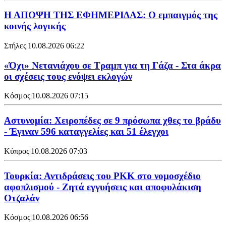
Η ΑΠΟΨΗ ΤΗΣ ΕΦΗΜΕΡΙΔΑΣ: Ο εμπαιγμός της
κοινής λογικής
Στήλες
|
10.08.2026 06:22
«Όχι» Νετανιάχου σε Τραμπ για τη Γάζα - Στα άκρα
οι σχέσεις τους ενόψει εκλογών
Κόσμος
|
10.08.2026 07:15
Αστυνομία: Χειροπέδες σε 9 πρόσωπα χθες το βράδυ
- Έγιναν 596 καταγγελίες και 51 έλεγχοι
Κύπρος
|
10.08.2026 07:03
Τουρκία: Αντιδράσεις του PKK στο νομοσχέδιο
αφοπλισμού - Ζητά εγγυήσεις και αποφυλάκιση
Οτζαλάν
Κόσμος
|
10.08.2026 06:56