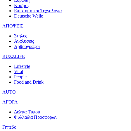
Ευρωπη
Κοσμος
Επιστημη και Τεχνολογια
Deutsche Welle
ΑΠΟΨΕΙΣ
Στηλες
Αναλυσεις
Αρθρογραφοι
BUZZLIFE
Lifestyle
Viral
People
Food and Drink
AUTO
ΑΓΟΡΑ
Δελτια Τυπου
Φυλλαδια Προσφορων
Γηπεδο