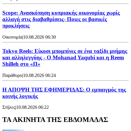
Scope: Ανασκόπηση κυπριακής οικονομίας χωρίς
αλλαγή στις διαβαθμίσεις- Ποιες οι βασικές
προκλήσεις
Οικονομία
|
10.08.2026 06:30
Tokyo Reels: Είκοσι μπομπίνες σε ένα ταξίδι μνήμης
και αλληλεγγύης - Ο Mohanad Yaqubi και η Reem
Shilleh στο «Π»
Παράθυρο
|
10.08.2026 06:24
Η ΑΠΟΨΗ ΤΗΣ ΕΦΗΜΕΡΙΔΑΣ: Ο εμπαιγμός της
κοινής λογικής
Στήλες
|
10.08.2026 06:22
ΤΑ ΑΚΙΝΗΤΑ ΤΗΣ ΕΒΔΟΜΑΔΑΣ