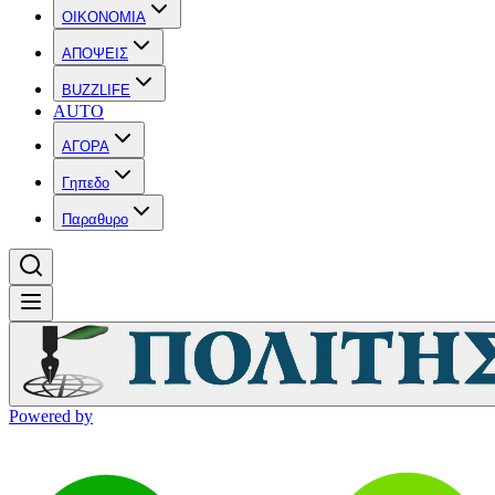
OIKONOMIA
ΑΠΟΨΕΙΣ
BUZZLIFE
AUTO
ΑΓΟΡΑ
Γηπεδο
Παραθυρο
Powered by