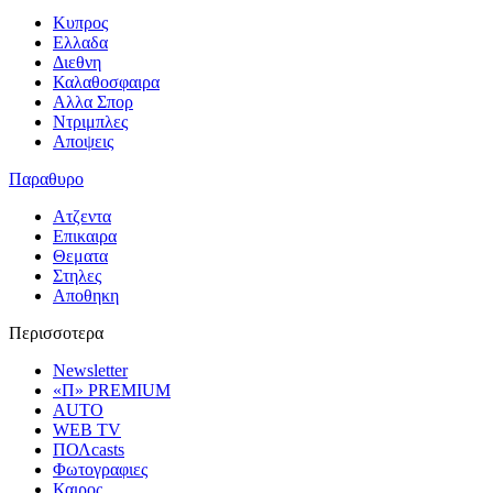
Κυπρος
Ελλαδα
Διεθνη
Καλαθοσφαιρα
Αλλα Σπορ
Ντριμπλες
Αποψεις
Παραθυρο
Ατζεντα
Επικαιρα
Θεματα
Στηλες
Αποθηκη
Περισσοτερα
Newsletter
«Π» PREMIUM
AUTO
WEB TV
ΠΟΛcasts
Φωτογραφιες
Καιρος