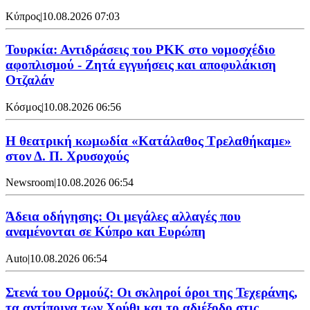
Κύπρος
|
10.08.2026 07:03
Τουρκία: Αντιδράσεις του PKK στο νομοσχέδιο
αφοπλισμού - Ζητά εγγυήσεις και αποφυλάκιση
Οτζαλάν
Κόσμος
|
10.08.2026 06:56
Η θεατρική κωμωδία «Κατάλαθος Τρελαθήκαμε»
στον Δ. Π. Χρυσοχούς
Newsroom
|
10.08.2026 06:54
Άδεια οδήγησης: Οι μεγάλες αλλαγές που
αναμένονται σε Κύπρο και Ευρώπη
Auto
|
10.08.2026 06:54
Στενά του Ορμούζ: Οι σκληροί όροι της Τεχεράνης,
τα αντίποινα των Χούθι και το αδιέξοδο στις