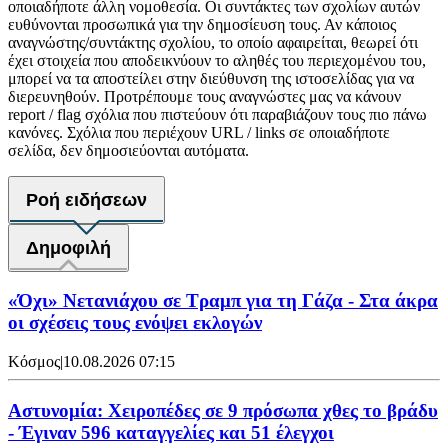
οποιαδήποτε άλλη νομοθεσία. Οι συντάκτες των σχολίων αυτών
ευθύνονται προσωπικά για την δημοσίευση τους. Αν κάποιος
αναγνώστης/συντάκτης σχολίου, το οποίο αφαιρείται, θεωρεί ότι
έχει στοιχεία που αποδεικνύουν το αληθές του περιεχομένου του,
μπορεί να τα αποστείλει στην διεύθυνση της ιστοσελίδας για να
διερευνηθούν. Προτρέπουμε τους αναγνώστες μας να κάνουν
report / flag σχόλια που πιστεύουν ότι παραβιάζουν τους πιο πάνω
κανόνες. Σχόλια που περιέχουν URL / links σε οποιαδήποτε
σελίδα, δεν δημοσιεύονται αυτόματα.
Ροή ειδήσεων
Δημοφιλή
«Όχι» Νετανιάχου σε Τραμπ για τη Γάζα - Στα άκρα
οι σχέσεις τους ενόψει εκλογών
Κόσμος
|
10.08.2026 07:15
Αστυνομία: Χειροπέδες σε 9 πρόσωπα χθες το βράδυ
- Έγιναν 596 καταγγελίες και 51 έλεγχοι