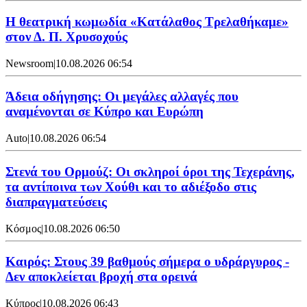
Η θεατρική κωμωδία «Κατάλαθος Τρελαθήκαμε»
στον Δ. Π. Χρυσοχούς
Newsroom
|
10.08.2026 06:54
Άδεια οδήγησης: Οι μεγάλες αλλαγές που
αναμένονται σε Κύπρο και Ευρώπη
Auto
|
10.08.2026 06:54
Στενά του Ορμούζ: Οι σκληροί όροι της Τεχεράνης,
τα αντίποινα των Χούθι και το αδιέξοδο στις
διαπραγματεύσεις
Κόσμος
|
10.08.2026 06:50
Καιρός: Στους 39 βαθμούς σήμερα ο υδράργυρος -
Δεν αποκλείεται βροχή στα ορεινά
Κύπρος
|
10.08.2026 06:43