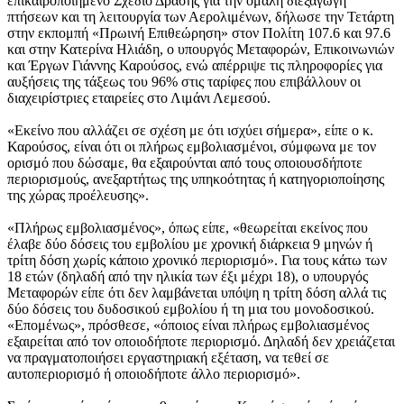
επικαιροποιημένο Σχέδιο Δράσης για την ομαλή διεξαγωγή
πτήσεων και τη λειτουργία των Αερολιμένων, δήλωσε την Τετάρτη
στην εκπομπή «Πρωινή Επιθεώρηση» στον Πολίτη 107.6 και 97.6
και στην Κατερίνα Ηλιάδη, ο υπουργός Μεταφορών, Επικοινωνιών
και Έργων Γιάννης Καρούσος, ενώ απέρριψε τις πληροφορίες για
αυξήσεις της τάξεως του 96% στις ταρίφες που επιβάλλουν οι
διαχειρίστριες εταιρείες στο Λιμάνι Λεμεσού.
«Εκείνο που αλλάζει σε σχέση με ότι ισχύει σήμερα», είπε ο κ.
Καρούσος, είναι ότι οι πλήρως εμβολιασμένοι, σύμφωνα με τον
ορισμό που δώσαμε, θα εξαιρούνται από τους οποιουσδήποτε
περιορισμούς, ανεξαρτήτως της υπηκοότητας ή κατηγοριοποίησης
της χώρας προέλευσης».
«Πλήρως εμβολιασμένος», όπως είπε, «θεωρείται εκείνος που
έλαβε δύο δόσεις του εμβολίου με χρονική διάρκεια 9 μηνών ή
τρίτη δόση χωρίς κάποιο χρονικό περιορισμό». Για τους κάτω των
18 ετών (δηλαδή από την ηλικία των έξι μέχρι 18), ο υπουργός
Μεταφορών είπε ότι δεν λαμβάνεται υπόψη η τρίτη δόση αλλά τις
δύο δόσεις του δυδοσικού εμβολίου ή τη μια του μονοδοσικού.
«Επομένως», πρόσθεσε, «όποιος είναι πλήρως εμβολιασμένος
εξαιρείται από τον οποιοδήποτε περιορισμό. Δηλαδή δεν χρειάζεται
να πραγματοποιήσει εργαστηριακή εξέταση, να τεθεί σε
αυτοπεριορισμό ή οποιοδήποτε άλλο περιορισμό».