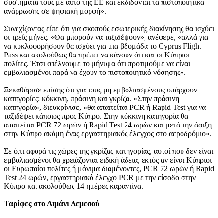
συστήματα τους με αυτό της ΕΕ και εκδίδονται τα πιστοποιητικά
ανάρρωσης σε ψηφιακή μορφή».
Συνεχίζοντας είπε ότι για σκοπούς εσωτερικής διακίνησης θα ισχύει
οι τρείς μήνες. «Θα μπορούν να ταξιδέψουν», ανέφερε, «αλλά για
να κυκλοφορήσουν θα ισχύει για μια βδομάδα το Cyprus Flight
Pass και ακολούθως θα πρέπει να κάνουν ότι και οι Κύπριοι
πολίτες. Έτσι στέλνουμε το μήνυμα ότι προτιμούμε να είναι
εμβολιασμένοι παρά να έχουν το πιστοποιητικό νόσησης».
Ξεκαθάρισε επίσης ότι για τους μη εμβολιασμένους υπάρχουν
κατηγορίες: κόκκινη, πράσινη και γκρίζα. «Στην πράσινη
κατηγορία», διευκρίνισε, «θα απαιτείται PCR ή Rapid Test για να
ταξιδέψει κάποιος προς Κύπρο. Στην κόκκινη κατηγορία θα
απαιτείται PCR 72 ωρών ή Rapid Test 24 ωρών και μετά την άφιξη
στην Κύπρο ακόμη ένας εργαστηριακός έλεγχος στο αεροδρόμιο».
Σε ό,τι αφορά τις χώρες της γκρίζας κατηγορίας, αυτοί που δεν είναι
εμβολιασμένοι θα χρειάζονται ειδική άδεια, εκτός αν είναι Κύπριοι
οι Ευρωπαίοι πολίτες ή μόνιμα διαμένοντες, PCR 72 ωρών ή Rapid
Test 24 ωρών, εργαστηριακό έλεγχο PCR με την είσοδο στην
Κύπρο και ακολούθως 14 ημέρες καραντίνα.
Ταρίφες στο Λιμάνι Λεμεσού