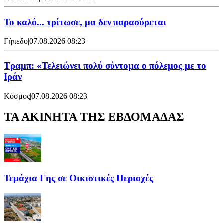
Το καλό... τρίτωσε, μα δεν παρασύρεται
Γήπεδο
|
07.08.2026 08:23
Τραμπ: «Τελειώνει πολύ σύντομα ο πόλεμος με το
Ιράν
Κόσμος
|
07.08.2026 08:23
ΤΑ ΑΚΙΝΗΤΑ ΤΗΣ ΕΒΔΟΜΑΔΑΣ
Τεμάχια Γης σε Οικιστικές Περιοχές