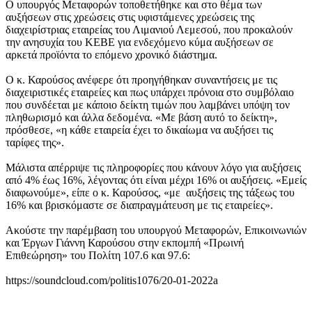
Ο υπουργός Μεταφορών τοποθετήθηκε και στο θέμα των
αυξήσεων στις χρεώσεις στις υφιστάμενες χρεώσεις της
διαχειρίστριας εταιρείας του Λιμανιού Λεμεσού, που προκαλούν
την ανησυχία του ΚΕΒΕ για ενδεχόμενο κύμα αυξήσεων σε
αρκετά προϊόντα το επόμενο χρονικό διάστημα.
Ο κ. Καρούσος ανέφερε ότι προηγήθηκαν συναντήσεις με τις
διαχειριστικές εταιρείες και πως υπάρχει πρόνοια στο συμβόλαιο
που συνδέεται με κάποιο δείκτη τιμών που λαμβάνει υπόψη τον
πληθωρισμό και άλλα δεδομένα. «Με βάση αυτό το δείκτη»,
πρόσθεσε, «η κάθε εταιρεία έχει το δικαίωμα να αυξήσει τις
ταρίφες της».
Μάλιστα απέρριψε τις πληροφορίες που κάνουν λόγο για αυξήσεις
από 4% έως 16%, λέγοντας ότι είναι μέχρι 16% οι αυξήσεις. «Εμείς
διαφωνούμε», είπε ο κ. Καρούσος, «με αυξήσεις της τάξεως του
16% και βρισκόμαστε σε διαπραγμάτευση με τις εταιρείες».
Ακούστε την παρέμβαση του υπουργού Μεταφορών, Επικοινωνιών
και Έργων Γιάννη Καρούσου στην εκπομπή «Πρωινή
Επιθεώρηση» του Πολίτη 107.6 και 97.6:
https://soundcloud.com/politis1076/20-01-2022a