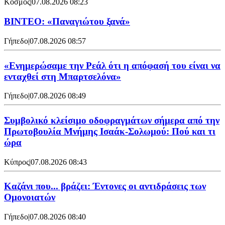
Κόσμος
|
07.08.2026 08:23
ΒΙΝΤΕΟ: «Παναγιώτου ξανά»
Γήπεδο
|
07.08.2026 08:57
«Ενημερώσαμε την Ρεάλ ότι η απόφασή του είναι να
ενταχθεί στη Μπαρτσελόνα»
Γήπεδο
|
07.08.2026 08:49
Συμβολικό κλείσιμο οδοφραγμάτων σήμερα από την
Πρωτοβουλία Μνήμης Ισαάκ-Σολωμού: Πού και τι
ώρα
Κύπρος
|
07.08.2026 08:43
Καζάνι που... βράζει: Έντονες οι αντιδράσεις των
Ομονοιατών
Γήπεδο
|
07.08.2026 08:40