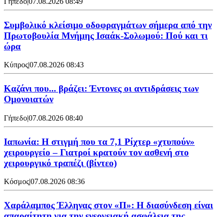
Γήπεδο
|
07.08.2026 08:49
Συμβολικό κλείσιμο οδοφραγμάτων σήμερα από την
Πρωτοβουλία Μνήμης Ισαάκ-Σολωμού: Πού και τι
ώρα
Κύπρος
|
07.08.2026 08:43
Καζάνι που... βράζει: Έντονες οι αντιδράσεις των
Ομονοιατών
Γήπεδο
|
07.08.2026 08:40
Ιαπωνία: Η στιγμή που τα 7,1 Ρίχτερ «χτυπούν»
χειρουργείο – Γιατροί κρατούν τον ασθενή στο
χειρουργικό τραπέζι (βίντεο)
Κόσμος
|
07.08.2026 08:36
Χαράλαμπος Έλληνας στον «Π»: Η διασύνδεση είναι
απαραίτητη για την ενεργειακή ασφάλεια της