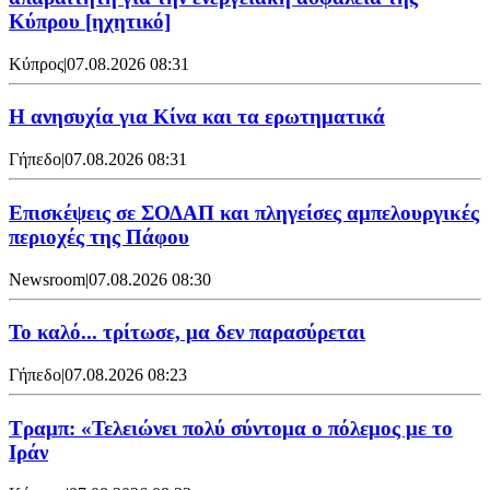
Κύπρου [ηχητικό]
Κύπρος
|
07.08.2026 08:31
Η ανησυχία για Κίνα και τα ερωτηματικά
Γήπεδο
|
07.08.2026 08:31
Επισκέψεις σε ΣΟΔΑΠ και πληγείσες αμπελουργικές
περιοχές της Πάφου
Newsroom
|
07.08.2026 08:30
Το καλό... τρίτωσε, μα δεν παρασύρεται
Γήπεδο
|
07.08.2026 08:23
Τραμπ: «Τελειώνει πολύ σύντομα ο πόλεμος με το
Ιράν