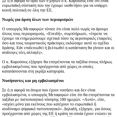
Σε ό,τι αφορά το όριο των 9 μηνών ο κ. Καρούσος είπε ότι είναι
ευρωπαϊκή σύσταση που την έχουμε υιοθετήσει για να υπάρχει
κοινή πολιτική σε όλη την ΕΕ.
Νωρίς για άρση όλων των περιορισμών
Ο υπουργός Μεταφορών τόνισε ότι είναι πολύ νωρίς να άρουμε
όλους τους περιορισμούς. «Επειδή», συμπλήρωσε, «έπρεπε να
έχουμε να ενημερώσουμε σχετικά τόσο τις αεροπορικές εταιρείες
όσο και τους τουριστικούς πράκτορες εκδώσαμε αυτό το σχέδιο
δράσης. Εάν επιδεινωθεί ή βελτιωθεί η κατάσταση θα γίνουν και οι
ανάλογες νέες αλλαγές».
Ο κ. Καρούσος εξήγησε θα επιτρέπονται τα ταξίδια στους πλήρως
εμβολιασμένους που προέρχονται από χώρες οι οποίες
κατατάσσονται στη γκρίζα κατηγορία.
Νοσήσαντες και μη εμβολιασμένοι
Σε ό,τι αφορά τα άτομα που έχουν νοσήσει και δεν είναι
εμβολιασμένα, ο υπουργός Μεταφορών είπε ότι θα επιτρέπονται τα
ταξίδια με πιστοποιητικό νόσησης 180 ημερών. «Αυτό», είπε,
«ισχύει μόνο για εκείνους που κατέχουν το ευρωπαϊκό ή
ισοδύναμο ψηφιακό πιστοποιητικό». Δηλαδή, εξήγησε, για όσους
προέρχονται από χώρες της ΕΕ ή κράτη τα οποία έχουν ενώσει τα