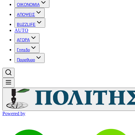
OIKONOMIA
ΑΠΟΨΕΙΣ
BUZZLIFE
AUTO
ΑΓΟΡΑ
Γηπεδο
Παραθυρο
Powered by