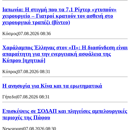
Ιαπωνία: Η στιγμή που τα 7,1 Ρίχτερ «χτυπούν»
χειρουργείο – Γιατροί κρατούν τον ασθενή στο
χειρουργικό τραπέζι (βίντεο)
Κόσμος
|
07.08.2026 08:36
Χαράλαμπος Έλληνας στον «Π»: Η διασύνδεση είναι
απαραίτητη για την ενεργειακή ασφάλεια της
Κύπρου [ηχητικό]
Κύπρος
|
07.08.2026 08:31
Η ανησυχία για Κίνα και τα ερωτηματικά
Γήπεδο
|
07.08.2026 08:31
Επισκέψεις σε ΣΟΔΑΠ και πληγείσες αμπελουργικές
περιοχές της Πάφου
Newsroom
|
07.08.2026 08:30