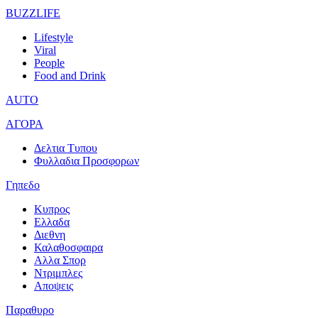
BUZZLIFE
Lifestyle
Viral
People
Food and Drink
AUTO
ΑΓΟΡΑ
Δελτια Τυπου
Φυλλαδια Προσφορων
Γηπεδο
Κυπρος
Ελλαδα
Διεθνη
Καλαθοσφαιρα
Αλλα Σπορ
Ντριμπλες
Αποψεις
Παραθυρο