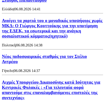
Σταύρος Παπασταύρου
Ελλάδα
|
06.08.2026 14:41
Ανοίγει τα χαρτιά του ο μοναδικός υποψήφιος χωρίς
ΜΚΔ: Ο Γιώργος Κουττούκης για την υποτίμηση
της ΕΔΕΚ, τα εσωτερικά και την ανάγκη
σοσιαλιστικού κόμματος(ηχητικό)
Πολιτική
|
06.08.2026 14:38
Νέος ποδοσφαιρικός σταθμός για τον Στέλιο
Αντρέου
Γήπεδο
|
06.08.2026 14:37
Αιχμές Υπουργείου Δικαιοσύνης κατά Ισότητας για
Κεντρικές Φυλακές : «Για τελευταία φορά
απαντούμε στις επαναλαμβανόμενες επιστολές της
συντεχνίας»