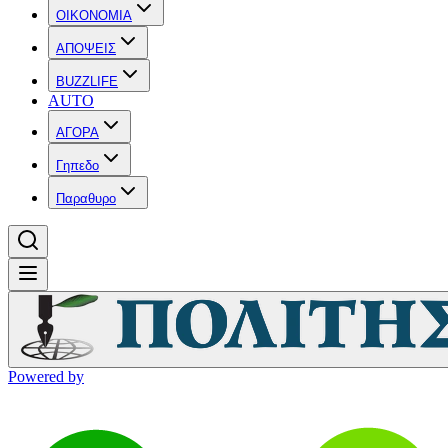
OIKONOMIA
ΑΠΟΨΕΙΣ
BUZZLIFE
AUTO
ΑΓΟΡΑ
Γηπεδο
Παραθυρο
Powered by