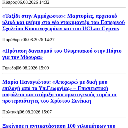
Κύπρος
|
06.08.2026 14:32
«Ταξίδι στην Αμμόχωστο»: Μαρτυρίες, αρχειακό
υλικό και μνήμη στο νέο ντοκιμαντέρ του Εσπερινού
Σχολείου Κοκκινοχωρίων και του UCLan Cyprus
Παράθυρο
|
06.08.2026 14:27
«Πρόταση δανεισμού του Ολυμπιακού στην Πόρτο
για τον Μόουρα»
Γήπεδο
|
06.08.2026 15:09
Μαρία Παναγιώτου: «Αποχωρώ με δική μου
επιλογή από το Υπ.Γεωργίας» – Επισιτιστική
ασφάλεια και στήριξη του πρωτογενούς τομέα οι
προτεραιότητες του Χρίστου Σενέκκη
Πολιτική
|
06.08.2026 15:07
Ξεκίνησε η αντικατάσταση 100 χιλιομέτρων του