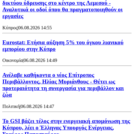
δικτύου ύδρευσης στο κέντρο της Λεμεσού -
Αναλυτικά οι οδοί όπου θα πραγματοποιηθούν οι
εργασίες
Κύπρος
|
06.08.2026 14:55
Eurostat: Ετήσια αύξηση 5% του όγκου λιανικού
εμπορίου στην Κύπρο
Οικονομία
|
06.08.2026 14:49
Ανέλαβε καθήκοντα ο νέος Επίτροπος
Περιβάλλοντος, Ηλίας Μυριάνθους - Θέτει ως
προτεραιότητα τη συνεργασία για περιβάλλον και
ζώα
Πολιτική
|
06.08.2026 14:47
Το GSI βάζει τέλος στην ενεργειακή απομόνωση της
Κύπρου, λέει ο Έλληνας Υπουργός Ενέργειας,