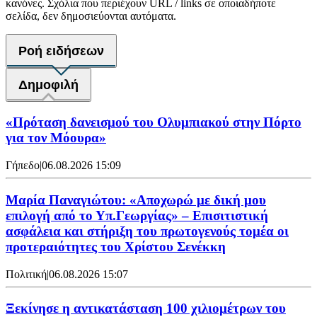
κανόνες. Σχόλια που περιέχουν URL / links σε οποιαδήποτε
σελίδα, δεν δημοσιεύονται αυτόματα.
Ροή ειδήσεων
Δημοφιλή
«Πρόταση δανεισμού του Ολυμπιακού στην Πόρτο
για τον Μόουρα»
Γήπεδο
|
06.08.2026 15:09
Μαρία Παναγιώτου: «Αποχωρώ με δική μου
επιλογή από το Υπ.Γεωργίας» – Επισιτιστική
ασφάλεια και στήριξη του πρωτογενούς τομέα οι
προτεραιότητες του Χρίστου Σενέκκη
Πολιτική
|
06.08.2026 15:07
Ξεκίνησε η αντικατάσταση 100 χιλιομέτρων του