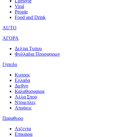
Lifestyle
Viral
People
Food and Drink
AUTO
ΑΓΟΡΑ
Δελτια Τυπου
Φυλλαδια Προσφορων
Γηπεδο
Κυπρος
Ελλαδα
Διεθνη
Καλαθοσφαιρα
Αλλα Σπορ
Ντριμπλες
Αποψεις
Παραθυρο
Ατζεντα
Επικαιρα