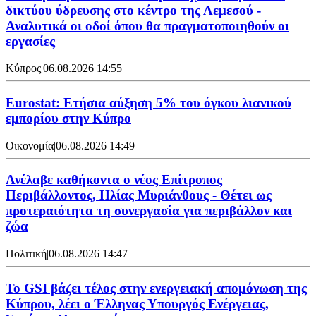
δικτύου ύδρευσης στο κέντρο της Λεμεσού -
Αναλυτικά οι οδοί όπου θα πραγματοποιηθούν οι
εργασίες
Κύπρος
|
06.08.2026 14:55
Eurostat: Ετήσια αύξηση 5% του όγκου λιανικού
εμπορίου στην Κύπρο
Οικονομία
|
06.08.2026 14:49
Ανέλαβε καθήκοντα ο νέος Επίτροπος
Περιβάλλοντος, Ηλίας Μυριάνθους - Θέτει ως
προτεραιότητα τη συνεργασία για περιβάλλον και
ζώα
Πολιτική
|
06.08.2026 14:47
Το GSI βάζει τέλος στην ενεργειακή απομόνωση της
Κύπρου, λέει ο Έλληνας Υπουργός Ενέργειας,