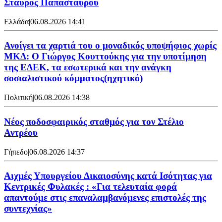
Σταύρος Παπασταύρου
Ελλάδα
|
06.08.2026 14:41
Ανοίγει τα χαρτιά του ο μοναδικός υποψήφιος χωρίς
ΜΚΔ: Ο Γιώργος Κουττούκης για την υποτίμηση
της ΕΔΕΚ, τα εσωτερικά και την ανάγκη
σοσιαλιστικού κόμματος(ηχητικό)
Πολιτική
|
06.08.2026 14:38
Νέος ποδοσφαιρικός σταθμός για τον Στέλιο
Αντρέου
Γήπεδο
|
06.08.2026 14:37
Αιχμές Υπουργείου Δικαιοσύνης κατά Ισότητας για
Κεντρικές Φυλακές : «Για τελευταία φορά
απαντούμε στις επαναλαμβανόμενες επιστολές της
συντεχνίας»