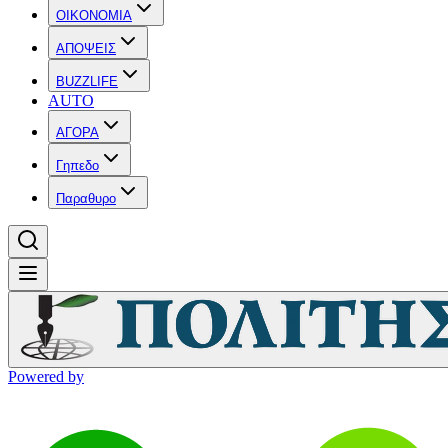
OIKONOMIA
ΑΠΟΨΕΙΣ
BUZZLIFE
AUTO
ΑΓΟΡΑ
Γηπεδο
Παραθυρο
Powered by