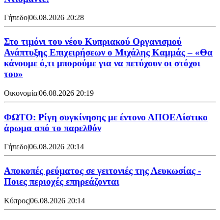
Γήπεδο
|
06.08.2026 20:28
Στο τιμόνι του νέου Κυπριακού Οργανισμού
Ανάπτυξης Επιχειρήσεων ο Μιχάλης Καμμάς – «Θα
κάνουμε ό,τι μπορούμε για να πετύχουν οι στόχοι
του»
Οικονομία
|
06.08.2026 20:19
ΦΩΤΟ: Ρίγη συγκίνησης με έντονο ΑΠΟΕΛίστικο
άρωμα από το παρελθόν
Γήπεδο
|
06.08.2026 20:14
Αποκοπές ρεύματος σε γειτονιές της Λευκωσίας -
Ποιες περιοχές επηρεάζονται
Κύπρος
|
06.08.2026 20:14