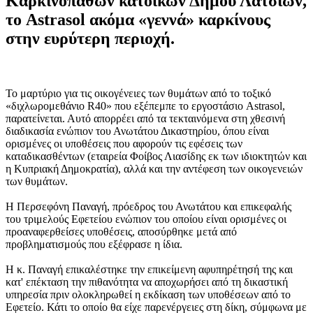
Καρκινοπαθών κατοίκων Δήμου Λατσιών,
το Astrasol ακόμα «γεννά» καρκίνους
στην ευρύτερη περιοχή.
Το μαρτύριο για τις οικογένειες των θυμάτων από το τοξικό
«διχλωρομεθάνιο R40» που εξέπεμπε το εργοστάσιο Astrasol,
παρατείνεται. Αυτό απορρέει από τα τεκταινόμενα στη χθεσινή
διαδικασία ενώπιον του Ανωτάτου Δικαστηρίου, όπου είναι
ορισμένες οι υποθέσεις που αφορούν τις εφέσεις των
καταδικασθέντων (εταιρεία Φοίβος Λιασίδης εκ των ιδιοκτητών και
η Κυπριακή Δημοκρατία), αλλά και την αντέφεση των οικογενειών
των θυμάτων.
Η Περσεφόνη Παναγή, πρόεδρος του Ανωτάτου και επικεφαλής
του τριμελούς Εφετείου ενώπιον του οποίου είναι ορισμένες οι
προαναφερθείσες υποθέσεις, αποσύρθηκε μετά από
προβληματισμούς που εξέφρασε η ίδια.
Η κ. Παναγή επικαλέστηκε την επικείμενη αφυπηρέτησή της και
κατ' επέκταση την πιθανότητα να αποχωρήσει από τη δικαστική
υπηρεσία πριν ολοκληρωθεί η εκδίκαση των υποθέσεων από το
Εφετείο. Κάτι το οποίο θα είχε παρενέργειες στη δίκη, σύμφωνα με