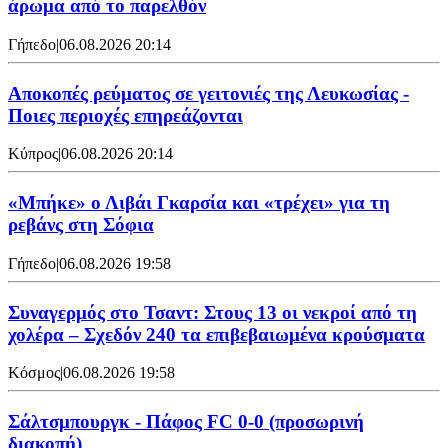
άρωμα από το παρελθόν
Γήπεδο
|
06.08.2026 20:14
Αποκοπές ρεύματος σε γειτονιές της Λευκωσίας -
Ποιες περιοχές επηρεάζονται
Κύπρος
|
06.08.2026 20:14
«Μπήκε» ο Λιβάι Γκαρσία και «τρέχει» για τη
ρεβάνς στη Σόφια
Γήπεδο
|
06.08.2026 19:58
Συναγερμός στο Τσαντ: Στους 13 οι νεκροί από τη
χολέρα – Σχεδόν 240 τα επιβεβαιωμένα κρούσματα
Κόσμος
|
06.08.2026 19:58
Σάλτσμπουργκ - Πάφος FC 0-0 (προσωρινή
διακοπή)