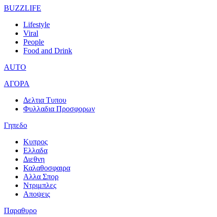
BUZZLIFE
Lifestyle
Viral
People
Food and Drink
AUTO
ΑΓΟΡΑ
Δελτια Τυπου
Φυλλαδια Προσφορων
Γηπεδο
Κυπρος
Ελλαδα
Διεθνη
Καλαθοσφαιρα
Αλλα Σπορ
Ντριμπλες
Αποψεις
Παραθυρο