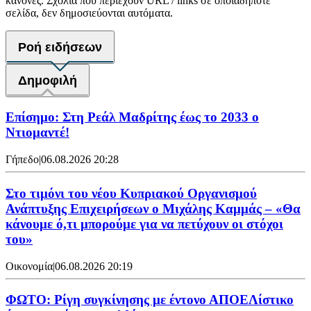
κανόνες. Σχόλια που περιέχουν URL / links σε οποιαδήποτε
σελίδα, δεν δημοσιεύονται αυτόματα.
Ροή ειδήσεων
Δημοφιλή
Επίσημο: Στη Ρεάλ Μαδρίτης έως το 2033 ο
Ντιομαντέ!
Γήπεδο
|
06.08.2026 20:28
Στο τιμόνι του νέου Κυπριακού Οργανισμού
Ανάπτυξης Επιχειρήσεων ο Μιχάλης Καμμάς – «Θα
κάνουμε ό,τι μπορούμε για να πετύχουν οι στόχοι
του»
Οικονομία
|
06.08.2026 20:19
ΦΩΤΟ: Ρίγη συγκίνησης με έντονο ΑΠΟΕΛίστικο