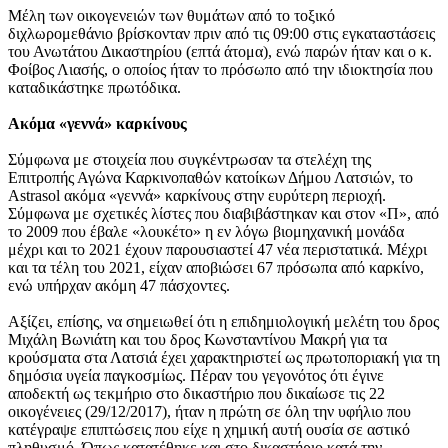
Μέλη των οικογενειών των θυμάτων από το τοξικό
διχλωρομεθάνιο βρίσκονταν πριν από τις 09:00 στις εγκαταστάσεις
του Ανωτάτου Δικαστηρίου (επτά άτομα), ενώ παρών ήταν και ο κ.
Φοίβος Λιασής, ο οποίος ήταν το πρόσωπο από την ιδιοκτησία που
καταδικάστηκε πρωτόδικα.
Ακόμα «γεννά» καρκίνους
Σύμφωνα με στοιχεία που συγκέντρωσαν τα στελέχη της
Επιτροπής Αγώνα Καρκινοπαθών κατοίκων Δήμου Λατσιών, το
Astrasol ακόμα «γεννά» καρκίνους στην ευρύτερη περιοχή.
Σύμφωνα με σχετικές λίστες που διαβιβάστηκαν και στον «Π», από
το 2009 που έβαλε «λουκέτο» η εν λόγω βιομηχανική μονάδα
μέχρι και το 2021 έχουν παρουσιαστεί 47 νέα περιστατικά. Μέχρι
και τα τέλη του 2021, είχαν αποβιώσει 67 πρόσωπα από καρκίνο,
ενώ υπήρχαν ακόμη 47 πάσχοντες.
Αξίζει, επίσης, να σημειωθεί ότι η επιδημιολογική μελέτη του δρος
Μιχάλη Βωνιάτη και του δρος Κωνσταντίνου Μακρή για τα
κρούσματα στα Λατσιά έχει χαρακτηριστεί ως πρωτοποριακή για τη
δημόσια υγεία παγκοσμίως. Πέραν του γεγονότος ότι έγινε
αποδεκτή ως τεκμήριο στο δικαστήριο που δικαίωσε τις 22
οικογένειες (29/12/2017), ήταν η πρώτη σε όλη την υφήλιο που
κατέγραψε επιπτώσεις που είχε η χημική αυτή ουσία σε αστικό
πληθυσμό. Όπως κατατέθηκε και στο δικαστήριο κατά την