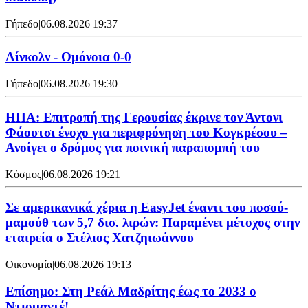
Γήπεδο
|
06.08.2026 19:37
Λίνκολν - Ομόνοια 0-0
Γήπεδο
|
06.08.2026 19:30
ΗΠΑ: Επιτροπή της Γερουσίας έκρινε τον Άντονι
Φάουτσι ένοχο για περιφρόνηση του Κογκρέσου –
Ανοίγει ο δρόμος για ποινική παραπομπή του
Κόσμος
|
06.08.2026 19:21
Σε αμερικανικά χέρια η EasyJet έναντι του ποσού-
μαμούθ των 5,7 δισ. λιρών: Παραμένει μέτοχος στην
εταιρεία ο Στέλιος Χατζηιωάννου
Οικονομία
|
06.08.2026 19:13
Επίσημο: Στη Ρεάλ Μαδρίτης έως το 2033 ο
Ντιομαντέ!