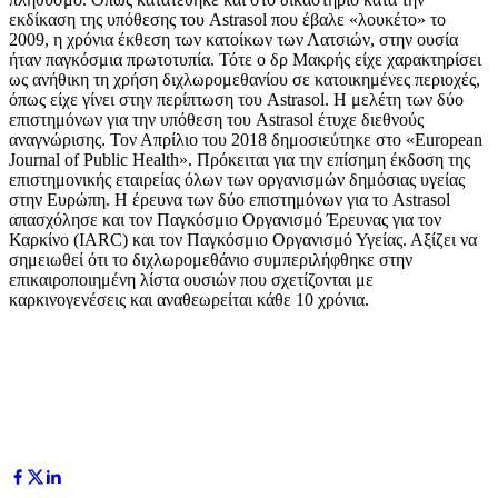
εκδίκαση της υπόθεσης του Astrasol που έβαλε «λουκέτο» το
2009, η χρόνια έκθεση των κατοίκων των Λατσιών, στην ουσία
ήταν παγκόσμια πρωτοτυπία. Τότε ο δρ Μακρής είχε χαρακτηρίσει
ως ανήθικη τη χρήση διχλωρομεθανίου σε κατοικημένες περιοχές,
όπως είχε γίνει στην περίπτωση του Astrasol. Η μελέτη των δύο
επιστημόνων για την υπόθεση του Astrasol έτυχε διεθνούς
αναγνώρισης. Τον Απρίλιο του 2018 δημοσιεύτηκε στο «European
Journal of Public Health». Πρόκειται για την επίσημη έκδοση της
επιστημονικής εταιρείας όλων των οργανισμών δημόσιας υγείας
στην Ευρώπη. Η έρευνα των δύο επιστημόνων για το Astrasol
απασχόλησε και τον Παγκόσμιο Οργανισμό Έρευνας για τον
Καρκίνο (IARC) και τον Παγκόσμιο Οργανισμό Υγείας. Αξίζει να
σημειωθεί ότι το διχλωρομεθάνιο συμπεριλήφθηκε στην
επικαιροποιημένη λίστα ουσιών που σχετίζονται με
καρκινογενέσεις και αναθεωρείται κάθε 10 χρόνια.