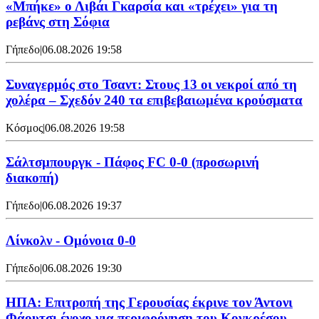
«Μπήκε» ο Λιβάι Γκαρσία και «τρέχει» για τη
ρεβάνς στη Σόφια
Γήπεδο
|
06.08.2026 19:58
Συναγερμός στο Τσαντ: Στους 13 οι νεκροί από τη
χολέρα – Σχεδόν 240 τα επιβεβαιωμένα κρούσματα
Κόσμος
|
06.08.2026 19:58
Σάλτσμπουργκ - Πάφος FC 0-0 (προσωρινή
διακοπή)
Γήπεδο
|
06.08.2026 19:37
Λίνκολν - Ομόνοια 0-0
Γήπεδο
|
06.08.2026 19:30
ΗΠΑ: Επιτροπή της Γερουσίας έκρινε τον Άντονι
Φάουτσι ένοχο για περιφρόνηση του Κογκρέσου –