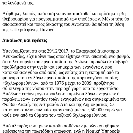
τα λεγόμενά της.
Λήφθηκε, λοιπόν, απόφαση να αντικατασταθεί και ορίστηκε η 3η
Φεβρουαρίου για προγραμματισμό των υποθέσεων. Μέχρι τότε θα
αποφασιστεί και ποιος δικαστής του Ανωτάτου θα πάρει τη θέση
της κ. Περσεφόνης Παναγή.
Δικαίωση και εφέσεις
Υπενθυμίζεται ότι στις 29/12/2017, το Επαρχιακό Δικαστήριο
Λευκωσίας, είχε κρίνει πως αποδείχθηκε στον απαιτούμενο βαθμό,
ότι η λειτουργία του εργοστασίου της Astrasol προκάλεσε σοβαρά
προβλήματα στην υγεία και ευημερία των εναγόντων, που
κατοικούσαν γύρω από αυτό, ως επίσης ότι η εκπομπή από τα
φουγάρα του εν λόγω εργοστασίου της καρκινογόνου ουσίας
«διχλωρομεθάνιο», από το 1976 μέχρι το 2009, προξένησε
σύμπλεγμα της νόσου στην περιοχή γύρω από το εργοστάσιο.
Απέδωσε ευθύνη «για πρόκληση καρκίνου λόγω ενεργειών ή
παραλείψεων» εναντίον τριών εναγομένων και συγκεκριμένα του
Φοίβου Λιασή, της Αστρασόλ Λτδ και της Δημοκρατίας. Σε
κατοπινό στάδιο επιδικάστηκαν αποζημιώσεις 50.000 ευρώ για
κάθε ένα από τα θύματα του τοξικού διχλωρομεθανίου.
Από πλευράς των τριών καταδικασθέντων μερών ασκήθηκαν
εφέσεις για την πρωτόδικη απόφαση, ενώ η Νομική Υπηρεσία