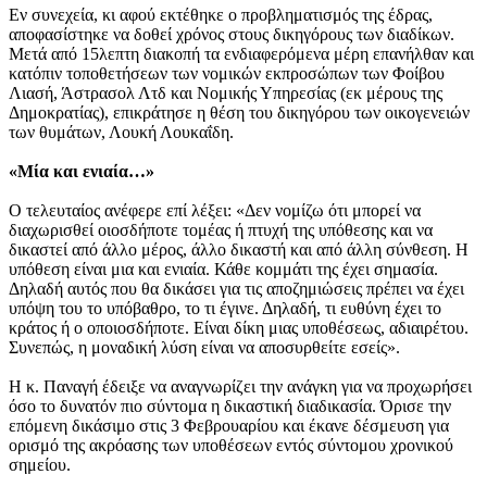
Εν συνεχεία, κι αφού εκτέθηκε ο προβληματισμός της έδρας,
αποφασίστηκε να δοθεί χρόνος στους δικηγόρους των διαδίκων.
Μετά από 15λεπτη διακοπή τα ενδιαφερόμενα μέρη επανήλθαν και
κατόπιν τοποθετήσεων των νομικών εκπροσώπων των Φοίβου
Λιασή, Άστρασολ Λτδ και Νομικής Υπηρεσίας (εκ μέρους της
Δημοκρατίας), επικράτησε η θέση του δικηγόρου των οικογενειών
των θυμάτων, Λουκή Λουκαΐδη.
«Μία και ενιαία…»
Ο τελευταίος ανέφερε επί λέξει: «Δεν νομίζω ότι μπορεί να
διαχωρισθεί οιοσδήποτε τομέας ή πτυχή της υπόθεσης και να
δικαστεί από άλλο μέρος, άλλο δικαστή και από άλλη σύνθεση. Η
υπόθεση είναι μια και ενιαία. Κάθε κομμάτι της έχει σημασία.
Δηλαδή αυτός που θα δικάσει για τις αποζημιώσεις πρέπει να έχει
υπόψη του το υπόβαθρο, το τι έγινε. Δηλαδή, τι ευθύνη έχει το
κράτος ή ο οποιοσδήποτε. Είναι δίκη μιας υποθέσεως, αδιαιρέτου.
Συνεπώς, η μοναδική λύση είναι να αποσυρθείτε εσείς».
Η κ. Παναγή έδειξε να αναγνωρίζει την ανάγκη για να προχωρήσει
όσο το δυνατόν πιο σύντομα η δικαστική διαδικασία. Όρισε την
επόμενη δικάσιμο στις 3 Φεβρουαρίου και έκανε δέσμευση για
ορισμό της ακρόασης των υποθέσεων εντός σύντομου χρονικού
σημείου.