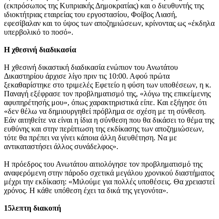
(εκπρόσωπος της Κυπριακής Δημοκρατίας) και ο διευθυντής της
ιδιοκτήτριας εταιρείας του εργοστασίου, Φοίβος Λιασή,
εφεσίβαλαν και το ύψος των αποζημιώσεων, κρίνοντας ως «έκδηλα
υπερβολικό το ποσό».
Η χθεσινή διαδικασία
Η χθεσινή δικαστική διαδικασία ενώπιον του Ανωτάτου
Δικαστηρίου άρχισε λίγο πριν τις 10:00. Αφού πρώτα
ξεκαθαρίστηκε στο τριμελές Εφετείο η φύση των υποθέσεων, η κ.
Παναγή εξέφρασε τον προβληματισμό της, «λόγω της επικείμενης
αφυπηρέτησής μου», όπως χαρακτηριστικά είπε. Και εξήγησε ότι
«δεν θέλω να δημιουργηθεί πρόβλημα σε σχέση με τη σύνθεση.
Εάν αιτηθείτε να είναι η ίδια η σύνθεση που θα δικάσει το θέμα της
ευθύνης και στην περίπτωση της εκδίκασης των αποζημιώσεων,
τότε θα πρέπει να γίνει κάποια άλλη διευθέτηση. Να με
αντικαταστήσει άλλος συνάδελφος».
Η πρόεδρος του Ανωτάτου αιτιολόγησε τον προβληματισμό της
αναφερόμενη στην πάροδο σχετικά μεγάλου χρονικού διαστήματος
μέχρι την εκδίκαση: «Μιλούμε για πολλές υποθέσεις. Θα χρειαστεί
χρόνος. Η κάθε υπόθεση έχει τα δικά της γεγονότα».
15λεπτη διακοπή