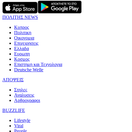
ΠΟΛΙΤΗΣ NEWS
Κυπρος
Πολιτικη
Οικονομια
Επιχειρησεις
Ελλαδα
Ευρωπη
Κοσμος
Επιστημη και Τεχνολογια
Deutsche Welle
ΑΠΟΨΕΙΣ
Στηλες
Αναλυσεις
Αρθρογραφοι
BUZZLIFE
Lifestyle
Viral
People