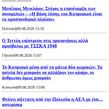
Μενέλαος Μενελάου: Στόχος η επανέναρξη των
συνομιλιών – «Η βάση λύσης του Κυπριακού είναι
το ομοσπονδιακό πλαίσιο»
Πολιτική
|
09.08.2026 15:10
Ο Τεττέη επέστρεψε στις προπονήσεις αλλά
αμφίβολος με ΤΣΣΚΑ 1948
Γήπεδο
|
09.08.2026 15:07
Το Κυπριακό μέσα από τα μάτια δύο κωμικών: Τα
αστεία δεν μπορούν να αλλάξουν τον κόσμο, οι
άνθρωποι όμως μπορούν
Κοινωνία
|
09.08.2026 15:00
Φεύγει αήττητη από την Πολωνία η ΑΕΛ με ένα…
αστερίσκο