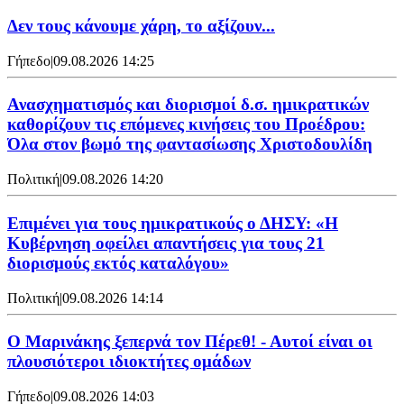
Δεν τους κάνουμε χάρη, το αξίζουν...
Γήπεδο
|
09.08.2026 14:25
Ανασχηματισμός και διορισμοί δ.σ. ημικρατικών
καθορίζουν τις επόμενες κινήσεις του Προέδρου:
Όλα στον βωμό της φαντασίωσης Χριστοδουλίδη
Πολιτική
|
09.08.2026 14:20
Επιμένει για τους ημικρατικούς ο ΔΗΣΥ: «Η
Κυβέρνηση οφείλει απαντήσεις για τους 21
διορισμούς εκτός καταλόγου»
Πολιτική
|
09.08.2026 14:14
Ο Μαρινάκης ξεπερνά τον Πέρεθ! - Αυτοί είναι οι
πλουσιότεροι ιδιοκτήτες ομάδων
Γήπεδο
|
09.08.2026 14:03