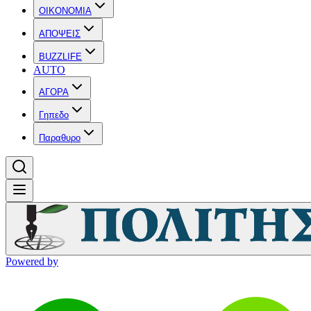
OIKONOMIA
ΑΠΟΨΕΙΣ
BUZZLIFE
AUTO
ΑΓΟΡΑ
Γηπεδο
Παραθυρο
Powered by