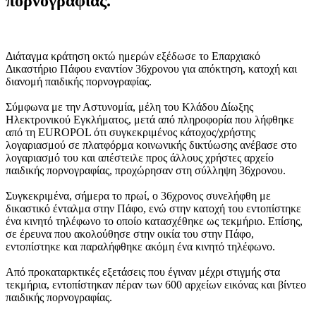
πορνογραφίας.
Διάταγμα κράτηση οκτώ ημερών εξέδωσε το Επαρχιακό
Δικαστήριο Πάφου εναντίον 36χρονου για απόκτηση, κατοχή και
διανομή παιδικής πορνογραφίας.
Σύμφωνα με την Αστυνομία, μέλη του Κλάδου Δίωξης
Ηλεκτρονικού Εγκλήματος, μετά από πληροφορία που λήφθηκε
από τη EUROPOL ότι συγκεκριμένος κάτοχος/χρήστης
λογαριασμού σε πλατφόρμα κοινωνικής δικτύωσης ανέβασε στο
λογαριασμό του και απέστειλε προς άλλους χρήστες αρχείο
παιδικής πορνογραφίας, προχώρησαν στη σύλληψη 36χρονου.
Συγκεκριμένα, σήμερα το πρωί, ο 36χρονος συνελήφθη με
δικαστικό ένταλμα στην Πάφο, ενώ στην κατοχή του εντοπίστηκε
ένα κινητό τηλέφωνο το οποίο κατασχέθηκε ως τεκμήριο. Επίσης,
σε έρευνα που ακολούθησε στην οικία του στην Πάφο,
εντοπίστηκε και παραλήφθηκε ακόμη ένα κινητό τηλέφωνο.
Από προκαταρκτικές εξετάσεις που έγιναν μέχρι στιγμής στα
τεκμήρια, εντοπίστηκαν πέραν των 600 αρχείων εικόνας και βίντεο
παιδικής πορνογραφίας.