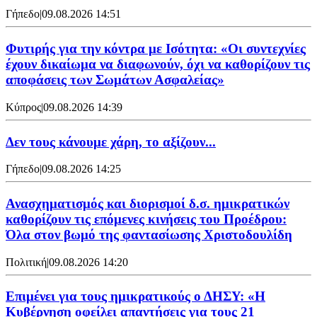
Γήπεδο
|
09.08.2026 14:51
Φυτιρής για την κόντρα με Ισότητα: «Οι συντεχνίες
έχουν δικαίωμα να διαφωνούν, όχι να καθορίζουν τις
αποφάσεις των Σωμάτων Ασφαλείας»
Κύπρος
|
09.08.2026 14:39
Δεν τους κάνουμε χάρη, το αξίζουν...
Γήπεδο
|
09.08.2026 14:25
Ανασχηματισμός και διορισμοί δ.σ. ημικρατικών
καθορίζουν τις επόμενες κινήσεις του Προέδρου:
Όλα στον βωμό της φαντασίωσης Χριστοδουλίδη
Πολιτική
|
09.08.2026 14:20
Επιμένει για τους ημικρατικούς ο ΔΗΣΥ: «Η
Κυβέρνηση οφείλει απαντήσεις για τους 21