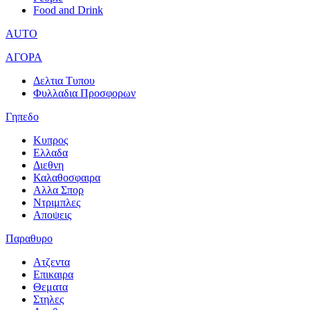
Food and Drink
AUTO
ΑΓΟΡΑ
Δελτια Τυπου
Φυλλαδια Προσφορων
Γηπεδο
Κυπρος
Ελλαδα
Διεθνη
Καλαθοσφαιρα
Αλλα Σπορ
Ντριμπλες
Αποψεις
Παραθυρο
Ατζεντα
Επικαιρα
Θεματα
Στηλες