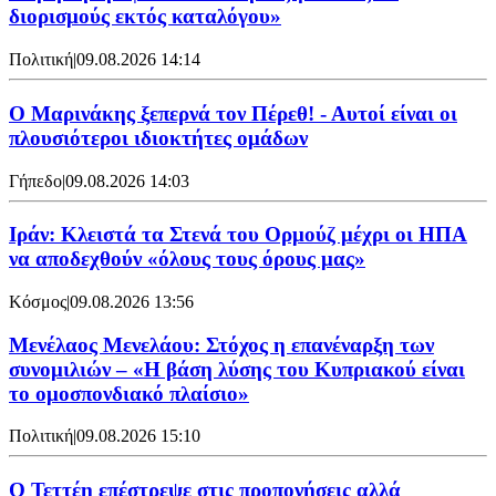
διορισμούς εκτός καταλόγου»
Πολιτική
|
09.08.2026 14:14
Ο Μαρινάκης ξεπερνά τον Πέρεθ! - Αυτοί είναι οι
πλουσιότεροι ιδιοκτήτες ομάδων
Γήπεδο
|
09.08.2026 14:03
Ιράν: Κλειστά τα Στενά του Ορμούζ μέχρι οι ΗΠΑ
να αποδεχθούν «όλους τους όρους μας»
Κόσμος
|
09.08.2026 13:56
Μενέλαος Μενελάου: Στόχος η επανέναρξη των
συνομιλιών – «Η βάση λύσης του Κυπριακού είναι
το ομοσπονδιακό πλαίσιο»
Πολιτική
|
09.08.2026 15:10
Ο Τεττέη επέστρεψε στις προπονήσεις αλλά