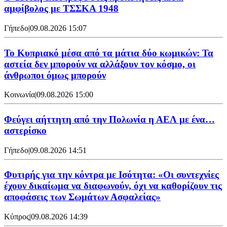
αμφίβολος με ΤΣΣΚΑ 1948
Γήπεδο
|
09.08.2026 15:07
Το Κυπριακό μέσα από τα μάτια δύο κωμικών: Τα
αστεία δεν μπορούν να αλλάξουν τον κόσμο, οι
άνθρωποι όμως μπορούν
Κοινωνία
|
09.08.2026 15:00
Φεύγει αήττητη από την Πολωνία η ΑΕΛ με ένα…
αστερίσκο
Γήπεδο
|
09.08.2026 14:51
Φυτιρής για την κόντρα με Ισότητα: «Οι συντεχνίες
έχουν δικαίωμα να διαφωνούν, όχι να καθορίζουν τις
αποφάσεις των Σωμάτων Ασφαλείας»
Κύπρος
|
09.08.2026 14:39