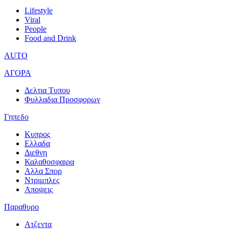
Lifestyle
Viral
People
Food and Drink
AUTO
ΑΓΟΡΑ
Δελτια Τυπου
Φυλλαδια Προσφορων
Γηπεδο
Κυπρος
Ελλαδα
Διεθνη
Καλαθοσφαιρα
Αλλα Σπορ
Ντριμπλες
Αποψεις
Παραθυρο
Ατζεντα