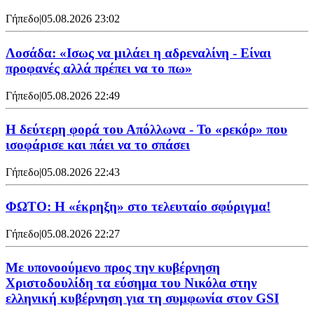
Γήπεδο
|
05.08.2026 23:02
Λοσάδα: «Ισως να μιλάει η αδρεναλίνη - Είναι
προφανές αλλά πρέπει να το πω»
Γήπεδο
|
05.08.2026 22:49
Η δεύτερη φορά του Απόλλωνα - Το «ρεκόρ» που
ισοφάρισε και πάει να το σπάσει
Γήπεδο
|
05.08.2026 22:43
ΦΩΤΟ: Η «έκρηξη» στο τελευταίο σφύριγμα!
Γήπεδο
|
05.08.2026 22:27
Με υπονοούμενο προς την κυβέρνηση
Χριστοδουλίδη τα εύσημα του Νικόλα στην
ελληνική κυβέρνηση για τη συμφωνία στον GSI