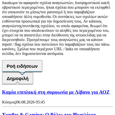
δικαίωμα να αφαιρούν σχόλια αναγνωστών, δυσφημιστικού και/ή
υβριστικού περιεχομένου, ή/και σχόλια που μπορούν να εκληφθεί
ότι υποκινούν το μίσος/τον ρατσισμό ή που παραβιάζουν
οποιαδήποτε άλλη νομοθεσία. Οι συντάκτες των σχολίων αυτών
ευθύνονται προσωπικά για την δημοσίευση τους. Αν κάποιος
αναγνώστης/συντάκτης σχολίου, το οποίο αφαιρείται, θεωρεί ότι
έχει στοιχεία που αποδεικνύουν το αληθές του περιεχομένου του,
μπορεί να τα αποστείλει στην διεύθυνση της ιστοσελίδας για να
διερευνηθούν. Προτρέπουμε τους αναγνώστες μας να κάνουν
report / flag σχόλια που πιστεύουν ότι παραβιάζουν τους πιο πάνω
κανόνες. Σχόλια που περιέχουν URL / links σε οποιαδήποτε
σελίδα, δεν δημοσιεύονται αυτόματα.
Ροή ειδήσεων
Δημοφιλή
Καμία επιπλοκή στη συμφωνία με Λίβανο για ΑΟΖ
Κόσμος
|
06.08.2026 05:45
Έφηβοι & Gaming: Ο Ρόλος του Ψυχολόγου