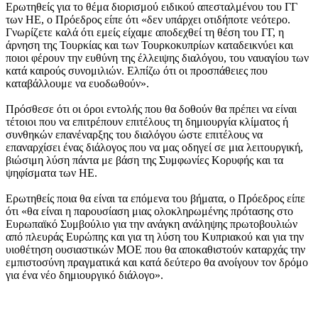
Ερωτηθείς για το θέμα διορισμού ειδικού απεσταλμένου του ΓΓ
των ΗΕ, ο Πρόεδρος είπε ότι «δεν υπάρχει οτιδήποτε νεότερο.
Γνωρίζετε καλά ότι εμείς είχαμε αποδεχθεί τη θέση του ΓΓ, η
άρνηση της Τουρκίας και των Τουρκοκυπρίων καταδεικνύει και
ποιοι φέρουν την ευθύνη της έλλειψης διαλόγου, του ναυαγίου των
κατά καιρούς συνομιλιών. Ελπίζω ότι οι προσπάθειες που
καταβάλλουμε να ευοδωθούν».
Πρόσθεσε ότι οι όροι εντολής που θα δοθούν θα πρέπει να είναι
τέτοιοι που να επιτρέπουν επιτέλους τη δημιουργία κλίματος ή
συνθηκών επανέναρξης του διαλόγου ώστε επιτέλους να
επαναρχίσει ένας διάλογος που να μας οδηγεί σε μια λειτουργική,
βιώσιμη λύση πάντα με βάση της Συμφωνίες Κορυφής και τα
ψηφίσματα των ΗΕ.
Ερωτηθείς ποια θα είναι τα επόμενα του βήματα, ο Πρόεδρος είπε
ότι «θα είναι η παρουσίαση μιας ολοκληρωμένης πρότασης στο
Ευρωπαϊκό Συμβούλιο για την ανάγκη ανάληψης πρωτοβουλιών
από πλευράς Ευρώπης και για τη λύση του Κυπριακού και για την
υιοθέτηση ουσιαστικών ΜΟΕ που θα αποκαθιστούν καταρχάς την
εμπιστοσύνη πραγματικά και κατά δεύτερο θα ανοίγουν τον δρόμο
για ένα νέο δημιουργικό διάλογο».