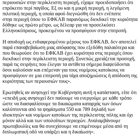
περιουσιών στην περίκλειστη περιοχή, είχαμε προειδοποιήσει ότι
επρόκειτο περί παγίδος. Εξ ου και η μικρή περιοχή, η λεγόμενη
πιλοτική περιοχή, η οποία αφού διεγνώσθη ότι δεν ενέπιπτε
στηn περιοχή όπου το ΕΦΚΑΒ παρανόμως διεκδικεί την κυριότητα
δόθηκε ως πρώτο μέτρο, ως δέλεαρ για να προσελκύσει
Ελληνοκύπριους, προκειμένου να προσφύγουν στην επιτροπή.
Η αποδοχή ως ενδιαφερομένου μέρους του ΕΦΚΑΒ, δεν αποτελεί
παρά επαναβεβαίωση μιας απόφασης που εξεδόθη παλαιότερα και
που θεωρούσε ότι το ΕΦΚΑΒ έχει κυριότητα στις περιοχές όπου
διεκδικεί στην περίκλειστη περιοχή. Συνεπώς χρειάζεται προσοχή,
παρά τις σειρήνες που έλεγαν τα αντίθετα σήμερα διαψεύδονται
όσοι καλούσαν και επέμεναν για τους νομίμους κατοίκους να
προσφύγουν σε μια επιτροπή για τάχα αποζημιώσεις ή απόδοση της
κυριότητας των περιουσιών τους».
Ερωτηθείς αν ανησυχεί την Κυβέρνηση αυτή η κατάσταση, είπε ότι
«επειδή μας ανησυχεί δεν παύουμε να ενεργούμε με κάθε τρόπο
ώστε να διασφαλίσουμε τα δικαιώματα καταρχάς των όσων
καλύπτονται από τα ψηφίσματα 550 και 789 δηλαδή των
ιδιοκτητών και νομίμων κατοίκων της περίκλειστης πόλης και όχι
μόνον αλλά και των υπολοίπων περιοχών. Αναλαμβάνουμε
πρωτοβουλίες και θα συνεχίσουμε να επιμένουμε μέσα από τη
διπλωματική οδό να υπάρξει και η δικαίωση».