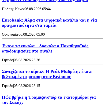
Πολίτης News
|
06.08.2026 05:44
Eurobank: Άλμα στα ψηφιακά κανάλια και η νέα
πραγματικότητα στα ταμεία
Οικονομία
|
06.08.2026 05:00
Έκανε τα εύκολα... δύσκολα ο Παναθηναϊκός,
αποδοκιμασίες στο φινάλε
Γήπεδο
|
05.08.2026 23:26
Συνεχίζεται το σίριαλ: Η Ρεάλ Μαδρίτης έκανε
βελτιωμένη πρόταση στον Βινίσιους
Γήπεδο
|
05.08.2026 23:15
Πώς βρήκε η Τραμπζονσπόρ τα εκατομμύρια για
τον Σαλάχ;