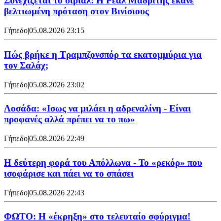
Συνεχίζεται το σίριαλ: Η Ρεάλ Μαδρίτης έκανε
βελτιωμένη πρόταση στον Βινίσιους
Γήπεδο
|
05.08.2026 23:15
Πώς βρήκε η Τραμπζονσπόρ τα εκατομμύρια για
τον Σαλάχ;
Γήπεδο
|
05.08.2026 23:02
Λοσάδα: «Ισως να μιλάει η αδρεναλίνη - Είναι
προφανές αλλά πρέπει να το πω»
Γήπεδο
|
05.08.2026 22:49
Η δεύτερη φορά του Απόλλωνα - Το «ρεκόρ» που
ισοφάρισε και πάει να το σπάσει
Γήπεδο
|
05.08.2026 22:43
ΦΩΤΟ: Η «έκρηξη» στο τελευταίο σφύριγμα!