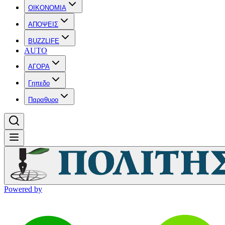
OIKONOMIA
ΑΠΟΨΕΙΣ
BUZZLIFE
AUTO
ΑΓΟΡΑ
Γηπεδο
Παραθυρο
Powered by