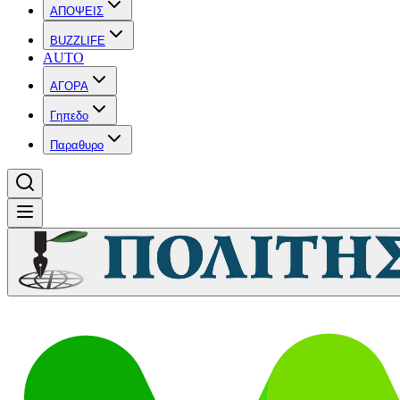
ΑΠΟΨΕΙΣ
BUZZLIFE
AUTO
ΑΓΟΡΑ
Γηπεδο
Παραθυρο