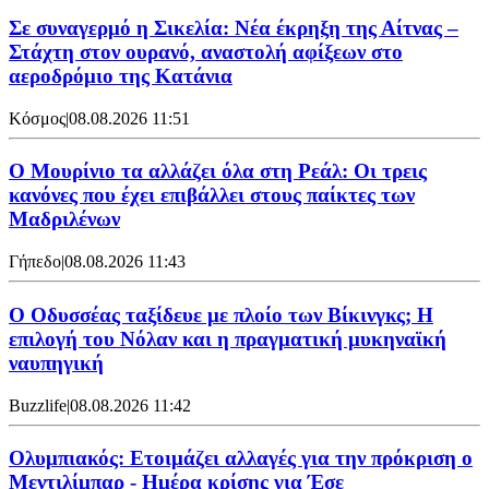
Σε συναγερμό η Σικελία: Νέα έκρηξη της Αίτνας –
Στάχτη στον ουρανό, αναστολή αφίξεων στο
αεροδρόμιο της Κατάνια
Κόσμος
|
08.08.2026 11:51
Ο Μουρίνιο τα αλλάζει όλα στη Ρεάλ: Οι τρεις
κανόνες που έχει επιβάλλει στους παίκτες των
Μαδριλένων
Γήπεδο
|
08.08.2026 11:43
Ο Οδυσσέας ταξίδευε με πλοίο των Βίκινγκς; Η
επιλογή του Νόλαν και η πραγματική μυκηναϊκή
ναυπηγική
Buzzlife
|
08.08.2026 11:42
Ολυμπιακός: Ετοιμάζει αλλαγές για την πρόκριση ο
Μεντιλίμπαρ - Ημέρα κρίσης για Έσε