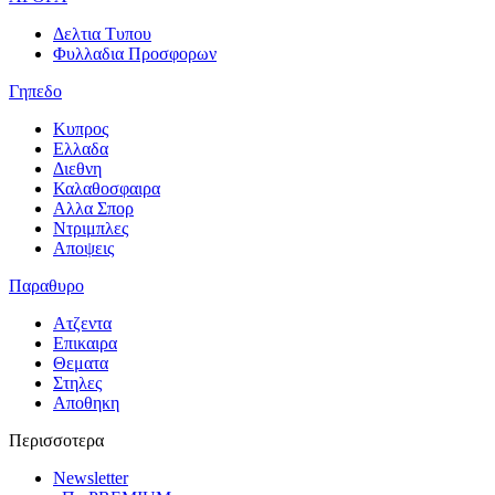
Δελτια Τυπου
Φυλλαδια Προσφορων
Γηπεδο
Κυπρος
Ελλαδα
Διεθνη
Καλαθοσφαιρα
Αλλα Σπορ
Ντριμπλες
Αποψεις
Παραθυρο
Ατζεντα
Επικαιρα
Θεματα
Στηλες
Αποθηκη
Περισσοτερα
Newsletter