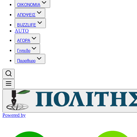
OIKONOMIA
ΑΠΟΨΕΙΣ
BUZZLIFE
AUTO
ΑΓΟΡΑ
Γηπεδο
Παραθυρο
Powered by