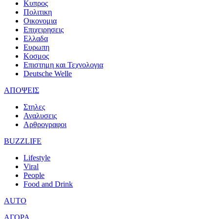
Κυπρος
Πολιτικη
Οικονομια
Επιχειρησεις
Ελλαδα
Ευρωπη
Κοσμος
Επιστημη και Τεχνολογια
Deutsche Welle
ΑΠΟΨΕΙΣ
Στηλες
Αναλυσεις
Αρθρογραφοι
BUZZLIFE
Lifestyle
Viral
People
Food and Drink
AUTO
ΑΓΟΡΑ