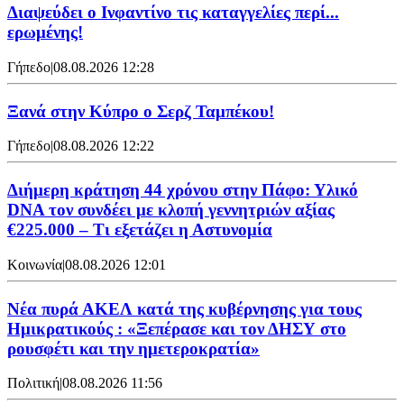
Διαψεύδει ο Ινφαντίνο τις καταγγελίες περί...
ερωμένης!
Γήπεδο
|
08.08.2026 12:28
Ξανά στην Κύπρο ο Σερζ Ταμπέκου!
Γήπεδο
|
08.08.2026 12:22
Διήμερη κράτηση 44 χρόνου στην Πάφο: Υλικό
DNA τον συνδέει με κλοπή γεννητριών αξίας
€225.000 – Τι εξετάζει η Αστυνομία
Κοινωνία
|
08.08.2026 12:01
Νέα πυρά ΑΚΕΛ κατά της κυβέρνησης για τους
Ημικρατικούς : «Ξεπέρασε και τον ΔΗΣΥ στο
ρουσφέτι και την ημετεροκρατία»
Πολιτική
|
08.08.2026 11:56