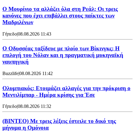
Ο Μουρίνιο τα αλλάζει όλα στη Ρεάλ: Οι τρεις
κανόνες που έχει επιβάλλει στους παίκτες των
Μαδριλένων
Γήπεδο
|
08.08.2026 11:43
Ο Οδυσσέας ταξίδευε με πλοίο των Βίκινγκς; Η
επιλογή του Νόλαν και η πραγματική μυκηναϊκή
ναυπηγική
Buzzlife
|
08.08.2026 11:42
Ολυμπιακός: Ετοιμάζει αλλαγές για την πρόκριση ο
Μεντιλίμπαρ - Ημέρα κρίσης για Έσε
Γήπεδο
|
08.08.2026 11:32
(ΒΙΝΤΕΟ) Με τρεις λέξεις έστειλε το δικό της
μήνυμα η Ομόνοια