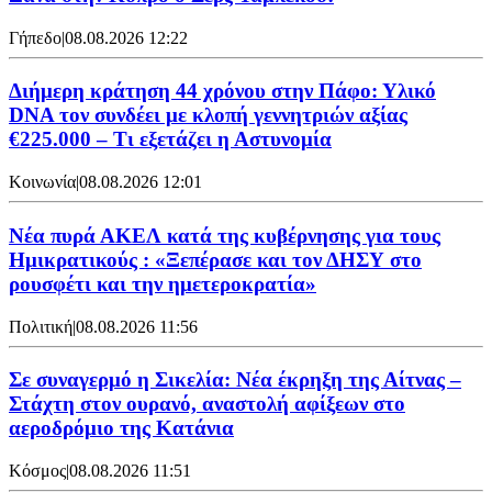
Γήπεδο
|
08.08.2026 12:22
Διήμερη κράτηση 44 χρόνου στην Πάφο: Υλικό
DNA τον συνδέει με κλοπή γεννητριών αξίας
€225.000 – Τι εξετάζει η Αστυνομία
Κοινωνία
|
08.08.2026 12:01
Νέα πυρά ΑΚΕΛ κατά της κυβέρνησης για τους
Ημικρατικούς : «Ξεπέρασε και τον ΔΗΣΥ στο
ρουσφέτι και την ημετεροκρατία»
Πολιτική
|
08.08.2026 11:56
Σε συναγερμό η Σικελία: Νέα έκρηξη της Αίτνας –
Στάχτη στον ουρανό, αναστολή αφίξεων στο
αεροδρόμιο της Κατάνια
Κόσμος
|
08.08.2026 11:51