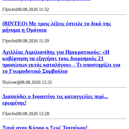
Γήπεδο
|
08.08.2026 11:32
(ΒΙΝΤΕΟ) Με τρεις λέξεις έστειλε το δικό της
μήνυμα η Ομόνοια
Γήπεδο
|
08.08.2026 11:29
Αχιλλέας Αιμιλιανίδης για Ημικρατικούς: «Η
κυβέρνηση να εξηγήσει τους διορισμούς 21
προσώπων εκτός καταλόγου» - Τι υποστηρίζει για
το Γνωμοδοτικό Συμβούλιο
Πολιτική
|
08.08.2026 12:31
Διαψεύδει ο Ινφαντίνο τις καταγγελίες περί...
ερωμένης!
Γήπεδο
|
08.08.2026 12:28
Ξανά στην Κύπρο ο Σερζ Ταμπέκου!