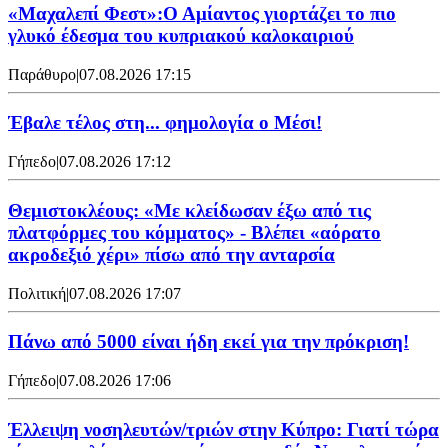
«Μαχαλεπί Φεστ»:Ο Αμίαντος γιορτάζει το πιο
γλυκό έδεσμα του κυπριακού καλοκαιριού
Παράθυρο
|
07.08.2026 17:15
Έβαλε τέλος στη... φημολογία o Μέσι!
Γήπεδο
|
07.08.2026 17:12
Θεμιστοκλέους: «Με κλείδωσαν έξω από τις
πλατφόρμες του κόμματος» - Βλέπει «αόρατο
ακροδεξιό χέρι» πίσω από την ανταρσία
Πολιτική
|
07.08.2026 17:07
Πάνω από 5000 είναι ήδη εκεί για την πρόκριση!
Γήπεδο
|
07.08.2026 17:06
Έλλειψη νοσηλευτών/τριών στην Κύπρο: Γιατί τώρα