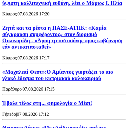
ύψιστη καλλιτεχνική ευθύνη, λέει ο Μάριος Ι. Ηλία
Κύπρος
|
07.08.2026 17:20
Ζητά και τα ρέστα η ΠΑΣΕ-ΑΤΗΚ: «Καμία
σύγκρουση συμφέροντος» στον διορισμό
Οικονομίδη - «Άρση εμπιστοσύνης προς κυβέρνηση
εάν αντικατασταθεί»
Κύπρος
|
07.08.2026 17:17
«Μαχαλεπί Φεστ»:Ο Αμίαντος γιορτάζει το πιο
γλυκό έδεσμα του κυπριακού καλοκαιριού
Παράθυρο
|
07.08.2026 17:15
Έβαλε τέλος στη... φημολογία o Μέσι!
Γήπεδο
|
07.08.2026 17:12
Θεμιστοκλέους: «Με κλείδωσαν έξω από τις