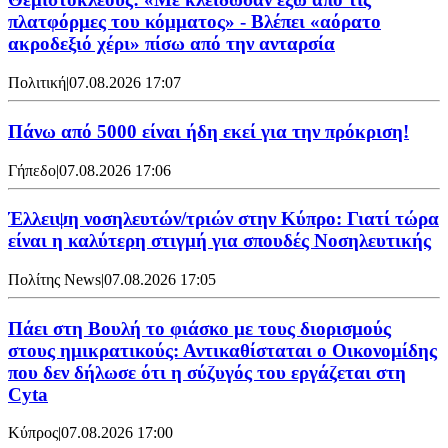
πλατφόρμες του κόμματος» - Βλέπει «αόρατο
ακροδεξιό χέρι» πίσω από την ανταρσία
Πολιτική
|
07.08.2026 17:07
Πάνω από 5000 είναι ήδη εκεί για την πρόκριση!
Γήπεδο
|
07.08.2026 17:06
Έλλειψη νοσηλευτών/τριών στην Κύπρο: Γιατί τώρα
είναι η καλύτερη στιγμή για σπουδές Νοσηλευτικής
Πολίτης News
|
07.08.2026 17:05
Πάει στη Βουλή το φιάσκο με τους διορισμούς
στους ημικρατικούς: Αντικαθίσταται ο Οικονομίδης
που δεν δήλωσε ότι η σύζυγός του εργάζεται στη
Cyta
Κύπρος
|
07.08.2026 17:00