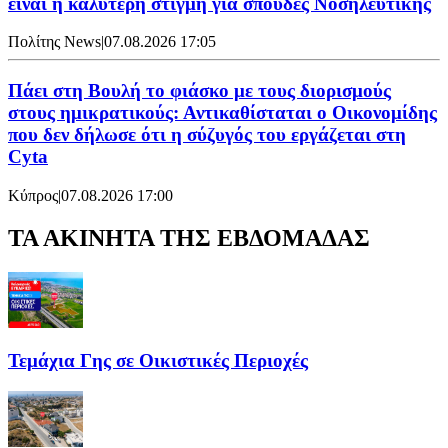
είναι η καλύτερη στιγμή για σπουδές Νοσηλευτικής
Πολίτης News
|
07.08.2026 17:05
Πάει στη Βουλή το φιάσκο με τους διορισμούς
στους ημικρατικούς: Αντικαθίσταται ο Οικονομίδης
που δεν δήλωσε ότι η σύζυγός του εργάζεται στη
Cyta
Κύπρος
|
07.08.2026 17:00
ΤΑ ΑΚΙΝΗΤΑ ΤΗΣ ΕΒΔΟΜΑΔΑΣ
Τεμάχια Γης σε Οικιστικές Περιοχές