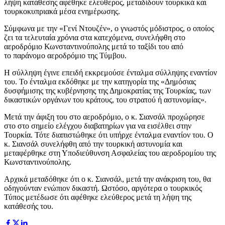
λήψη κατάθεσης αφέθηκε ελεύθερος, μεταδίδουν τουρκικά και
τουρκοκυπριακά μέσα ενημέρωσης.
Σύμφωνα με την «Γενί Ντουζέν», ο γνωστός μόδιστρος, ο οποίος
ζει τα τελευταία χρόνια στα κατεχόμενα, συνελήφθη στο
αεροδρόμιο Κωνσταντινούπολης μετά το ταξίδι του από
το παράνομο αεροδρόμιο της Τύμβου.
Η σύλληψη έγινε επειδή εκκρεμούσε ένταλμα σύλληψης εναντίον
του. Το ένταλμα εκδόθηκε με την κατηγορία της «Δημόσιας
δυσφήμισης της κυβέρνησης της Δημοκρατίας της Τουρκίας, των
δικαστικών οργάνων του κράτους, του στρατού ή αστυνομίας».
Μετά την άφιξη του στο αεροδρόμιο, ο κ. Σιανσάλ προχώρησε
στο στο σημείο ελέγχου διαβατηρίων για να εισέλθει στην
Τουρκία. Τότε διαπιστώθηκε ότι υπήρχε ένταλμα εναντίον του. Ο
κ. Σιανσάλ συνελήφθη από την τουρκική αστυνομία και
μεταφέρθηκε στη Υποδιεύθυνση Ασφαλείας του αεροδρομίου της
Κωνσταντινούπολης.
Αρχικά μεταδόθηκε ότι ο κ. Σιανσάλ, μετά την ανάκριση του, θα
οδηγούνταν ενώπιον δικαστή. Ωστόσο, αργότερα ο τουρκικός
Τύπος μετέδωσε ότι αφέθηκε ελεύθερος μετά τη λήψη της
κατάθεσής του.