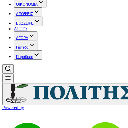
OIKONOMIA
ΑΠΟΨΕΙΣ
BUZZLIFE
AUTO
ΑΓΟΡΑ
Γηπεδο
Παραθυρο
Powered by