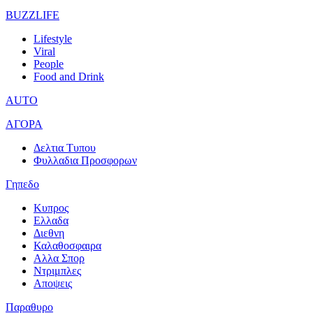
BUZZLIFE
Lifestyle
Viral
People
Food and Drink
AUTO
ΑΓΟΡΑ
Δελτια Τυπου
Φυλλαδια Προσφορων
Γηπεδο
Κυπρος
Ελλαδα
Διεθνη
Καλαθοσφαιρα
Αλλα Σπορ
Ντριμπλες
Αποψεις
Παραθυρο