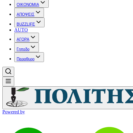
OIKONOMIA
ΑΠΟΨΕΙΣ
BUZZLIFE
AUTO
ΑΓΟΡΑ
Γηπεδο
Παραθυρο
Powered by