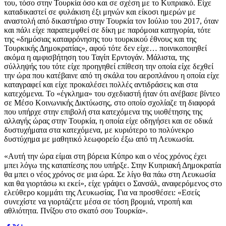
του, τόσο στην Τουρκία όσο και σε σχέση με το Κυπριακό. Είχε
καταδικαστεί σε φυλάκιση έξι μηνών και είκοσι ημερών με
αναστολή από δικαστήριο στην Τουρκία τον Ιούλιο του 2017, όταν
και πάλι είχε παραπεμφθεί σε δίκη με παρόμοια κατηγορία, τότε
της «δημόσιας καταφρόνησης του τουρκικού έθνους και της
Τουρκικής Δημοκρατίας», αφού τότε δεν είχε… ποινικοποιηθεί
ακόμα η αμφισβήτηση του Ταγίπ Ερντογάν. Μάλιστα, της
σύλληψής του τότε είχε προηγηθεί επίθεση την οποία είχε δεχθεί
την ώρα που κατέβαινε από τη σκάλα του αεροπλάνου η οποία είχε
καταγραφεί και είχε προκαλέσει πολλές αντιδράσεις και στα
κατεχόμενα. Το «έγκλημα» του σχεδιαστή ήταν ότι ανέβασε βίντεο
σε Μέσο Κοινωνικής Δικτύωσης, στο οποίο σχολίαζε τη διαφορά
που υπήρχε στην επιβολή στα κατεχόμενα της υιοθέτησης της
αλλαγής ώρας στην Τουρκία, η οποία είχε οδηγήσει και σε οδικά
δυστυχήματα στα κατεχόμενα, με κυριότερο το πολύνεκρο
δυστύχημα με μαθητικό λεωφορείο έξω από τη Λευκωσία.
«Αυτή την ώρα είμαι στη βόρεια Κύπρο και ο νέος χρόνος έχει
μπει λόγω της καταπίεσης που υπήρξε. Στην Κυπριακή Δημοκρατία
θα μπει ο νέος χρόνος σε μια ώρα. Σε λίγο θα πάω στη Λευκωσία
και θα γιορτάσω κι εκεί», είχε γράψει ο Σανσάλ, αναφερόμενος στο
ελεύθερο κομμάτι της Λευκωσίας. Για να προσθέσει: «Εσείς
συνεχίστε να γιορτάζετε μέσα σε τόση βρομιά, ντροπή και
αθλιότητα. Πνίξου στο σκατό σου Τουρκία».