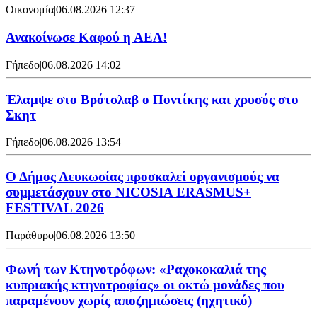
Οικονομία
|
06.08.2026 12:37
Ανακοίνωσε Καφού η ΑΕΛ!
Γήπεδο
|
06.08.2026 14:02
Έλαμψε στο Βρότσλαβ ο Ποντίκης και χρυσός στο
Σκητ
Γήπεδο
|
06.08.2026 13:54
Ο Δήμος Λευκωσίας προσκαλεί οργανισμούς να
συμμετάσχουν στο NICOSIA ERASMUS+
FESTIVAL 2026
Παράθυρο
|
06.08.2026 13:50
Φωνή των Κτηνοτρόφων: «Ραχοκοκαλιά της
κυπριακής κτηνοτροφίας» οι οκτώ μονάδες που
παραμένουν χωρίς αποζημιώσεις (ηχητικό)