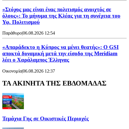
«Στόχος μας είναι ένας πολιτισμός ανοιχτός σε
όλους»: Το μήνυμα της Κλέας για τη συνέχεια του
Υφ. Πολιτισμού
Παράθυρο
|
06.08.2026 12:54
«Απαράδεκτο η Κύπρος να μένει θεατής»: Ο GSI
αποκτά δυναμική μετά την είσοδο της Meridiam
λέει ο Χαράλαμπος Έλληνας
Οικονομία
|
06.08.2026 12:37
ΤΑ ΑΚΙΝΗΤΑ ΤΗΣ ΕΒΔΟΜΑΔΑΣ
Τεμάχια Γης σε Οικιστικές Περιοχές