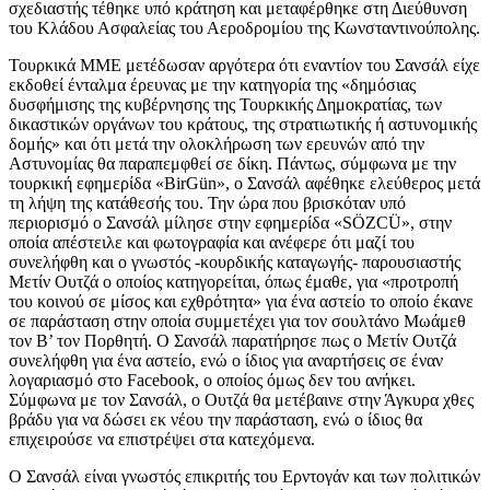
σχεδιαστής τέθηκε υπό κράτηση και μεταφέρθηκε στη Διεύθυνση
του Κλάδου Ασφαλείας του Αεροδρομίου της Κωνσταντινούπολης.
Τουρκικά ΜΜΕ μετέδωσαν αργότερα ότι εναντίον του Σανσάλ είχε
εκδοθεί ένταλμα έρευνας με την κατηγορία της «δημόσιας
δυσφήμισης της κυβέρνησης της Τουρκικής Δημοκρατίας, των
δικαστικών οργάνων του κράτους, της στρατιωτικής ή αστυνομικής
δομής» και ότι μετά την ολοκλήρωση των ερευνών από την
Αστυνομίας θα παραπεμφθεί σε δίκη. Πάντως, σύμφωνα με την
τουρκική εφημερίδα «BirGün», ο Σανσάλ αφέθηκε ελεύθερος μετά
τη λήψη της κατάθεσής του. Την ώρα που βρισκόταν υπό
περιορισμό ο Σανσάλ μίλησε στην εφημερίδα «SÖZCÜ», στην
οποία απέστειλε και φωτογραφία και ανέφερε ότι μαζί του
συνελήφθη και ο γνωστός -κουρδικής καταγωγής- παρουσιαστής
Μετίν Ουτζά ο οποίος κατηγορείται, όπως έμαθε, για «προτροπή
του κοινού σε μίσος και εχθρότητα» για ένα αστείο το οποίο έκανε
σε παράσταση στην οποία συμμετέχει για τον σουλτάνο Μωάμεθ
τον Β’ τον Πορθητή. Ο Σανσάλ παρατήρησε πως ο Μετίν Ουτζά
συνελήφθη για ένα αστείο, ενώ ο ίδιος για αναρτήσεις σε έναν
λογαριασμό στο Facebook, ο οποίος όμως δεν του ανήκει.
Σύμφωνα με τον Σανσάλ, ο Ουτζά θα μετέβαινε στην Άγκυρα χθες
βράδυ για να δώσει εκ νέου την παράσταση, ενώ ο ίδιος θα
επιχειρούσε να επιστρέψει στα κατεχόμενα.
Ο Σανσάλ είναι γνωστός επικριτής του Ερντογάν και των πολιτικών