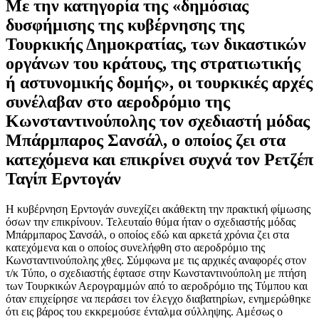
Με την κατηγορία της «δημόσιας
δυσφήμισης της κυβέρνησης της
Τουρκικής Δημοκρατίας, των δικαστικών
οργάνων του κράτους, της στρατιωτικής
ή αστυνομικής δομής», οι τουρκικές αρχές
συνέλαβαν στο αεροδρόμιο της
Κωνσταντινούπολης τον σχεδιαστή μόδας
Μπάρμπαρος Σανσάλ, ο οποίος ζει στα
κατεχόμενα και επικρίνει συχνά τον Ρετζέπ
Ταγίπ Ερντογάν
Η κυβέρνηση Ερντογάν συνεχίζει ακάθεκτη την πρακτική φίμωσης
όσων την επικρίνουν. Τελευταίο θύμα ήταν ο σχεδιαστής μόδας
Μπάρμπαρος Σανσάλ, ο οποίος εδώ και αρκετά χρόνια ζει στα
κατεχόμενα και ο οποίος συνελήφθη στο αεροδρόμιο της
Κωνσταντινούπολης χθες. Σύμφωνα με τις αρχικές αναφορές στον
τ/κ Τύπο, ο σχεδιαστής έφτασε στην Κωνσταντινούπολη με πτήση
των Τουρκικών Αερογραμμών από το αεροδρόμιο της Τύμπου και
όταν επιχείρησε να περάσει τον έλεγχο διαβατηρίων, ενημερώθηκε
ότι εις βάρος του εκκρεμούσε ένταλμα σύλληψης. Αμέσως ο