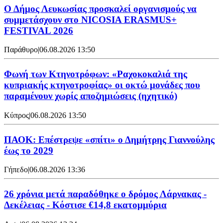
Ο Δήμος Λευκωσίας προσκαλεί οργανισμούς να
συμμετάσχουν στο NICOSIA ERASMUS+
FESTIVAL 2026
Παράθυρο
|
06.08.2026 13:50
Φωνή των Κτηνοτρόφων: «Ραχοκοκαλιά της
κυπριακής κτηνοτροφίας» οι οκτώ μονάδες που
παραμένουν χωρίς αποζημιώσεις (ηχητικό)
Κύπρος
|
06.08.2026 13:50
ΠΑΟΚ: Επέστρεψε «σπίτι» ο Δημήτρης Γιαννούλης
έως το 2029
Γήπεδο
|
06.08.2026 13:36
26 χρόνια μετά παραδόθηκε ο δρόμος Λάρνακας -
Δεκέλειας - Κόστισε €14,8 εκατομμύρια