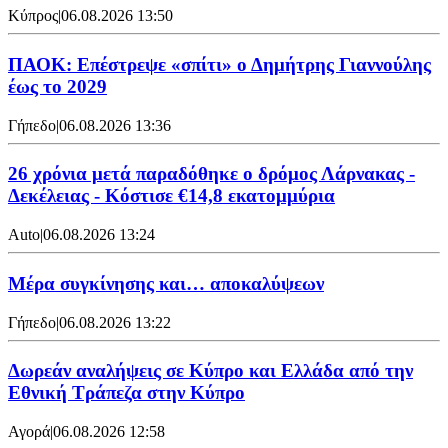
Κύπρος
|
06.08.2026 13:50
ΠΑΟΚ: Επέστρεψε «σπίτι» ο Δημήτρης Γιαννούλης
έως το 2029
Γήπεδο
|
06.08.2026 13:36
26 χρόνια μετά παραδόθηκε ο δρόμος Λάρνακας -
Δεκέλειας - Κόστισε €14,8 εκατομμύρια
Auto
|
06.08.2026 13:24
Mέρα συγκίνησης και… αποκαλύψεων
Γήπεδο
|
06.08.2026 13:22
Δωρεάν αναλήψεις σε Κύπρο και Ελλάδα από την
Εθνική Τράπεζα στην Κύπρο
Αγορά
|
06.08.2026 12:58