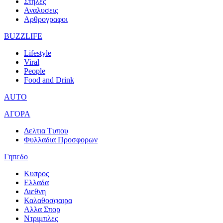
Στηλες
Αναλυσεις
Αρθρογραφοι
BUZZLIFE
Lifestyle
Viral
People
Food and Drink
AUTO
ΑΓΟΡΑ
Δελτια Τυπου
Φυλλαδια Προσφορων
Γηπεδο
Κυπρος
Ελλαδα
Διεθνη
Καλαθοσφαιρα
Αλλα Σπορ
Ντριμπλες