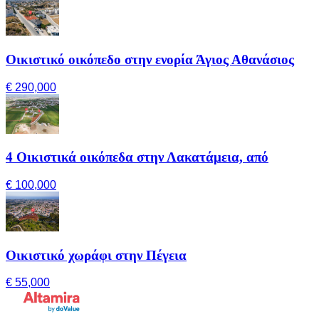
Οικιστικό οικόπεδο στην ενορία Άγιος Αθανάσιος
€ 290,000
4 Οικιστικά οικόπεδα στην Λακατάμεια, από
€ 100,000
Οικιστικό χωράφι στην Πέγεια
€ 55,000