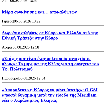
Auto
|
06.08.2026 13:24
Mέρα συγκίνησης και… αποκαλύψεων
Γήπεδο
|
06.08.2026 13:22
Δωρεάν αναλήψεις σε Κύπρο και Ελλάδα από την
Εθνική Τράπεζα στην Κύπρο
Αγορά
|
06.08.2026 12:58
«Στόχος μας είναι ένας πολιτισμός ανοιχτός σε
όλους»: Το μήνυμα της Κλέας για τη συνέχεια του
Υφ. Πολιτισμού
Παράθυρο
|
06.08.2026 12:54
«Απαράδεκτο η Κύπρος να μένει θεατής»: Ο GSI
αποκτά δυναμική μετά την είσοδο της Meridiam
λέει ο Χαράλαμπος Έλληνας