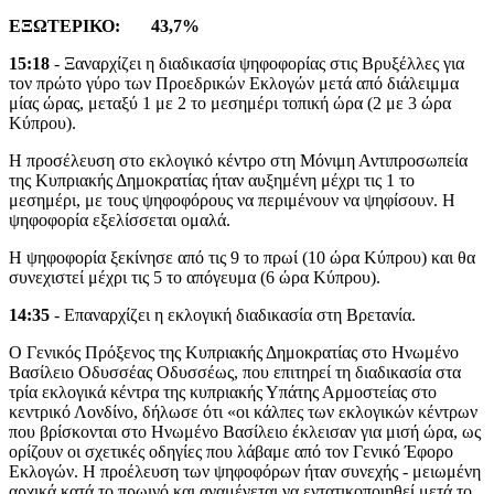
ΕΞΩΤΕΡΙΚΟ: 43,7%
15:18
- Ξαναρχίζει η διαδικασία ψηφοφορίας στις Βρυξέλλες για
τον πρώτο γύρο των Προεδρικών Εκλογών μετά από διάλειμμα
μίας ώρας, μεταξύ 1 με 2 το μεσημέρι τοπική ώρα (2 με 3 ώρα
Κύπρου).
Η προσέλευση στο εκλογικό κέντρο στη Μόνιμη Αντιπροσωπεία
της Κυπριακής Δημοκρατίας ήταν αυξημένη μέχρι τις 1 το
μεσημέρι, με τους ψηφοφόρους να περιμένουν να ψηφίσουν. Η
ψηφοφορία εξελίσσεται ομαλά.
Η ψηφοφορία ξεκίνησε από τις 9 το πρωί (10 ώρα Κύπρου) και θα
συνεχιστεί μέχρι τις 5 το απόγευμα (6 ώρα Κύπρου).
14:35
- Επαναρχίζει η εκλογική διαδικασία στη Βρετανία.
Ο Γενικός Πρόξενος της Κυπριακής Δημοκρατίας στο Ηνωμένο
Βασίλειο Οδυσσέας Οδυσσέως, που επιτηρεί τη διαδικασία στα
τρία εκλογικά κέντρα της κυπριακής Υπάτης Αρμοστείας στο
κεντρικό Λονδίνο, δήλωσε ότι «οι κάλπες των εκλογικών κέντρων
που βρίσκονται στο Ηνωμένο Βασίλειο έκλεισαν για μισή ώρα, ως
ορίζουν οι σχετικές οδηγίες που λάβαμε από τον Γενικό Έφορο
Εκλογών. Η προέλευση των ψηφοφόρων ήταν συνεχής - μειωμένη
αρχικά κατά το πρωινό και αναμένεται να εντατικοποιηθεί μετά το