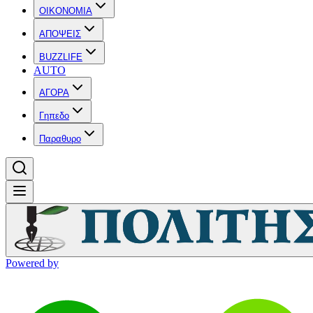
OIKONOMIA
ΑΠΟΨΕΙΣ
BUZZLIFE
AUTO
ΑΓΟΡΑ
Γηπεδο
Παραθυρο
Powered by