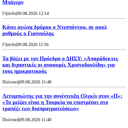
Μπάγερν
Γήπεδο
|
09.08.2026 12:14
Kάνει αγώνα δρόμου ο Ντεσπόντοφ, σε φουλ
ρυθμούς ο Γιαννούλης
Γήπεδο
|
09.08.2026 11:56
Τα βάζει με τον Πρόεδρο ο ΔΗΣΥ: «Απαράδεκτες
και διχαστικές οι αναφορές Χριστοδουλίδη» για
τους ημικρατικούς
Πολιτική
|
09.08.2026 11:48
Λετυμπιώτης για την συνέντευξη Ολγκίν στον «Π»:
«Το μείζον είναι η Τουρκία να επιστρέψει στο
τραπέζι των διαπραγματεύσεων»
Πολιτική
|
09.08.2026 11:40