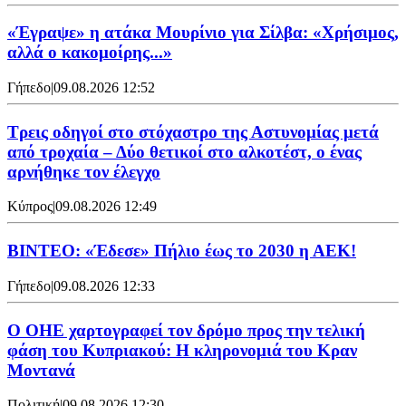
«Έγραψε» η ατάκα Μουρίνιο για Σίλβα: «Χρήσιμος,
αλλά ο κακομοίρης...»
Γήπεδο
|
09.08.2026 12:52
Τρεις οδηγοί στο στόχαστρο της Αστυνομίας μετά
από τροχαία – Δύο θετικοί στο αλκοτέστ, ο ένας
αρνήθηκε τον έλεγχο
Κύπρος
|
09.08.2026 12:49
ΒΙΝΤΕΟ: «Έδεσε» Πήλιο έως το 2030 η ΑΕΚ!
Γήπεδο
|
09.08.2026 12:33
Ο ΟΗΕ χαρτογραφεί τον δρόμο προς την τελική
φάση του Κυπριακού: Η κληρονομιά του Κραν
Μοντανά
Πολιτική
|
09.08.2026 12:30