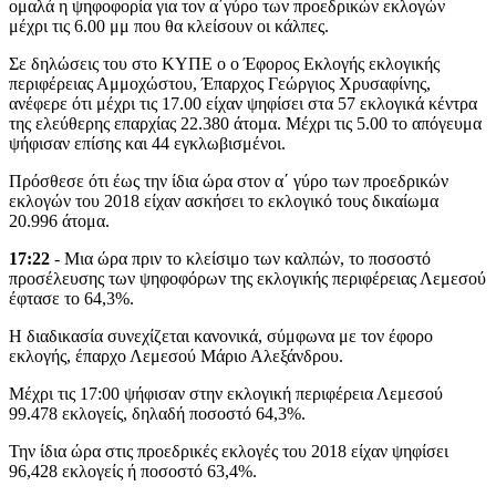
ομαλά η ψηφοφορία για τον α΄γύρο των προεδρικών εκλογών
μέχρι τις 6.00 μμ που θα κλείσουν οι κάλπες.
Σε δηλώσεις του στο ΚΥΠΕ ο ο Έφορος Εκλογής εκλογικής
περιφέρειας Αμμοχώστου, Έπαρχος Γεώργιος Χρυσαφίνης,
ανέφερε ότι μέχρι τις 17.00 είχαν ψηφίσει στα 57 εκλογικά κέντρα
της ελεύθερης επαρχίας 22.380 άτομα. Μέχρι τις 5.00 το απόγευμα
ψήφισαν επίσης και 44 εγκλωβισμένοι.
Πρόσθεσε ότι έως την ίδια ώρα στον α΄ γύρο των προεδρικών
εκλογών του 2018 είχαν ασκήσει το εκλογικό τους δικαίωμα
20.996 άτομα.
17:22
- Μια ώρα πριν το κλείσιμο των καλπών, το ποσοστό
προσέλευσης των ψηφοφόρων της εκλογικής περιφέρειας Λεμεσού
έφτασε το 64,3%.
Η διαδικασία συνεχίζεται κανονικά, σύμφωνα με τον έφορο
εκλογής, έπαρχο Λεμεσού Μάριο Αλεξάνδρου.
Μέχρι τις 17:00 ψήφισαν στην εκλογική περιφέρεια Λεμεσού
99.478 εκλογείς, δηλαδή ποσοστό 64,3%.
Την ίδια ώρα στις προεδρικές εκλογές του 2018 είχαν ψηφίσει
96,428 εκλογείς ή ποσοστό 63,4%.