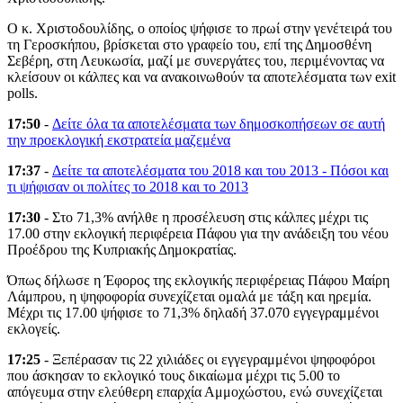
Ο κ. Χριστοδουλίδης, ο οποίος ψήφισε το πρωί στην γενέτειρά του
τη Γεροσκήπου, βρίσκεται στο γραφείο του, επί της Δημοσθένη
Σεβέρη, στη Λευκωσία, μαζί με συνεργάτες του, περιμένοντας να
κλείσουν οι κάλπες και να ανακοινωθούν τα αποτελέσματα των exit
polls.
17:50
-
Δείτε όλα τα αποτελέσματα των δημοσκοπήσεων σε αυτή
την προεκλογική εκστρατεία μαζεμένα
17:37
-
Δείτε τα αποτελέσματα του 2018 και του 2013 - Πόσοι και
τι ψήφισαν οι πολίτες το 2018 και το 2013
17:30
- Στο 71,3% ανήλθε η προσέλευση στις κάλπες μέχρι τις
17.00 στην εκλογική περιφέρεια Πάφου για την ανάδειξη του νέου
Προέδρου της Κυπριακής Δημοκρατίας.
Όπως δήλωσε η Έφορος της εκλογικής περιφέρειας Πάφου Μαίρη
Λάμπρου, η ψηφοφορία συνεχίζεται ομαλά με τάξη και ηρεμία.
Μέχρι τις 17.00 ψήφισε το 71,3% δηλαδή 37.070 εγγεγραμμένοι
εκλογείς.
17:25
- Ξεπέρασαν τις 22 χιλιάδες οι εγγεγραμμένοι ψηφοφόροι
που άσκησαν το εκλογικό τους δικαίωμα μέχρι τις 5.00 το
απόγευμα στην ελεύθερη επαρχία Αμμοχώστου, ενώ συνεχίζεται