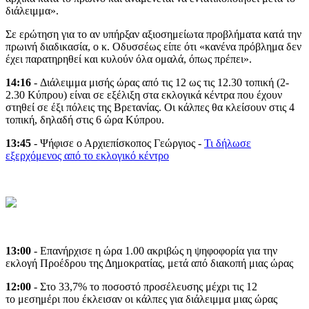
διάλειμμα».
Σε ερώτηση για το αν υπήρξαν αξιοσημείωτα προβλήματα κατά την
πρωινή διαδικασία, ο κ. Οδυσσέως είπε ότι «κανένα πρόβλημα δεν
έχει παρατηρηθεί και κυλούν όλα ομαλά, όπως πρέπει».
14:16
- Διάλειμμα μισής ώρας από τις 12 ως τις 12.30 τοπική (2-
2.30 Κύπρου) είναι σε εξέλιξη στα εκλογικά κέντρα που έχουν
στηθεί σε έξι πόλεις της Βρετανίας. Οι κάλπες θα κλείσουν στις 4
τοπική, δηλαδή στις 6 ώρα Κύπρου.
13:45
- Ψήφισε ο Αρχιεπίσκοπος Γεώργιος -
Τι δήλωσε
εξερχόμενος από το εκλογικό κέντρο
13:00
- Ε
πανήρχισε η ώρα 1.00 ακριβώς η ψηφοφορία για την
εκλογή Προέδρου της Δημοκρατίας, μετά από διακοπή μιας ώρας
12:00
- Στο 33,7% το ποσοστό προσέλευσης μέχρι τις 12
το μεσημέρι που έκλεισαν οι κάλπες για διάλειμμα μιας ώρας