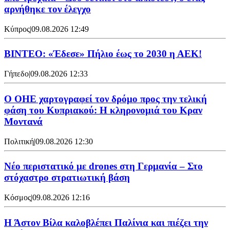
αρνήθηκε τον έλεγχο
Κύπρος
|
09.08.2026 12:49
ΒΙΝΤΕΟ: «Έδεσε» Πήλιο έως το 2030 η ΑΕΚ!
Γήπεδο
|
09.08.2026 12:33
Ο ΟΗΕ χαρτογραφεί τον δρόμο προς την τελική
φάση του Κυπριακού: Η κληρονομιά του Κραν
Μοντανά
Πολιτική
|
09.08.2026 12:30
Νέο περιστατικό με drones στη Γερμανία – Στο
στόχαστρο στρατιωτική βάση
Κόσμος
|
09.08.2026 12:16
Η Άστον Βίλα καλοβλέπει Παλίνια και πιέζει την