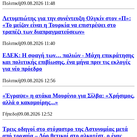
Πολιτική
|
09.08.2026 11:48
Λετυμπιώτης για την συνέντευξη Ολγκίν στον «Π»:
«Το μείζον είναι η Τουρκία να επιστρέψει στο
τραπέζι των διαπραγματεύσεων»
Πολιτική
|
09.08.2026 11:40
ΕΔΕΚ: Η σφαγή των… παλιών - Μάχη επικράτησης
και πολιτικής επιβίωσης, ένα μήνα πριν τις εκλογές
για νέο πρόεδρο
Πολιτική
|
09.08.2026 12:56
«Έγραψε» η ατάκα Μουρίνιο για Σίλβα: «Χρήσιμος,
αλλά ο κακομοίρης...»
Γήπεδο
|
09.08.2026 12:52
Τρεις οδηγοί στο στόχαστρο της Αστυνομίας μετά
από τροχαία – Δύο θετικοί στο αλκοτέστ, ο ένας