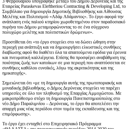
3 Φεβρουαρίου υπογράφηκε μεταξύ του Δήμου Δερύνειας και της
Εταιρείας Paraskevas Eleftheriou Contracting & Developing Ltd, το
Συμβόλαιο για δημιουργία Δημοτικής Βιβλιοθήκης και Αίθουσας
Μελέτης και Πολιτισμού «Αδάμ Αδάμαντος». Το έργο αφορά την
ανάπλαση ενός παλιού κτηρίου χωροθετημένου στον παραδοσιακό
πυρήνα του Δήμου μεταμορφώνοντας το σε ένα σύγχρονο
πολυχώρο μελέτης και πολιτιστικών δρώμενων».
Προστίθεται ότι «το έργο στοχεύει στο να δώσει ώθηση στην
περιοχή για ανάπτυξη και να δημιουργήσει ελκυστικές συνθήκες
διαβίωσης αφού θα διαθέτει όλα τα απαιτούμενα εφόδια για έρευνα
και πνευματική καλλιέργεια. Επίσης θα προσφέρει αναβάθμιση της
ποιότητας ζωής των κατοίκων σε μια περιοχή που αναπτύσσεται σε
συνθήκες καθόλου ευνοϊκές, λόγω της ακριτικότητας και της
ημικατοχής».
Σημειώνεται ότι «με τη δημιουργία αυτής της πρωτοποριακής και
μοναδικής βιβλιοθήκης, ο Δήμος Δερύνειας στοχεύει να παρέχει
υπηρεσίες σε όλο τον πληθυσμό της Επαρχίας Αμμοχώστου. Με
μακροπρόθεσμο στόχο τη δημιουργία Πανεπιστημιούπολης στο
νέο Δήμο Παραλιμνίου – Δερύνειας, το έργο θα αποτελέσει την
απαρχή μιας νέας περιόδου στον τομέα της εκπαίδευσης και της
επιμόρφωσης».
Το έργο έχει ενταχθεί στο Επιχειρησιακό Πρόγραμμα
«ΘΑΛΑΣΣΑ» της προγραμματικής περιόδου 2014-2020 του