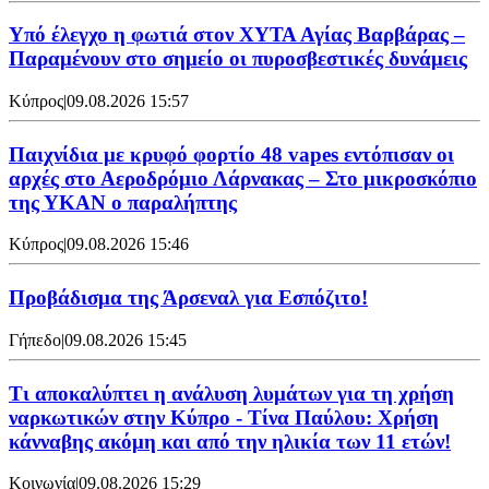
Υπό έλεγχο η φωτιά στον ΧΥΤΑ Αγίας Βαρβάρας –
Παραμένουν στο σημείο οι πυροσβεστικές δυνάμεις
Κύπρος
|
09.08.2026 15:57
Παιχνίδια με κρυφό φορτίο 48 vapes εντόπισαν οι
αρχές στο Αεροδρόμιο Λάρνακας – Στο μικροσκόπιο
της ΥΚΑΝ ο παραλήπτης
Κύπρος
|
09.08.2026 15:46
Προβάδισμα της Άρσεναλ για Εσπόζιτο!
Γήπεδο
|
09.08.2026 15:45
Τι αποκαλύπτει η ανάλυση λυμάτων για τη χρήση
ναρκωτικών στην Κύπρο - Τίνα Παύλου: Χρήση
κάνναβης ακόμη και από την ηλικία των 11 ετών!
Κοινωνία
|
09.08.2026 15:29