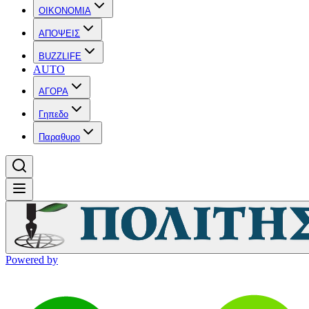
OIKONOMIA
ΑΠΟΨΕΙΣ
BUZZLIFE
AUTO
ΑΓΟΡΑ
Γηπεδο
Παραθυρο
Powered by