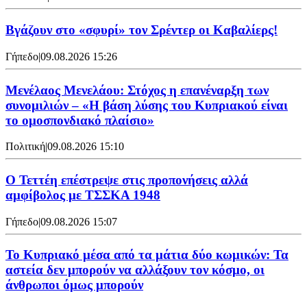
Bγάζουν στο «σφυρί» τον Σρέντερ οι Καβαλίερς!
Γήπεδο
|
09.08.2026 15:26
Μενέλαος Μενελάου: Στόχος η επανέναρξη των
συνομιλιών – «Η βάση λύσης του Κυπριακού είναι
το ομοσπονδιακό πλαίσιο»
Πολιτική
|
09.08.2026 15:10
Ο Τεττέη επέστρεψε στις προπονήσεις αλλά
αμφίβολος με ΤΣΣΚΑ 1948
Γήπεδο
|
09.08.2026 15:07
Το Κυπριακό μέσα από τα μάτια δύο κωμικών: Τα
αστεία δεν μπορούν να αλλάξουν τον κόσμο, οι
άνθρωποι όμως μπορούν