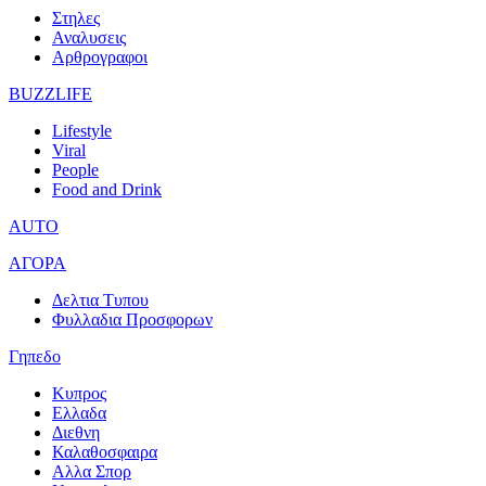
Στηλες
Αναλυσεις
Αρθρογραφοι
BUZZLIFE
Lifestyle
Viral
People
Food and Drink
AUTO
ΑΓΟΡΑ
Δελτια Τυπου
Φυλλαδια Προσφορων
Γηπεδο
Κυπρος
Ελλαδα
Διεθνη
Καλαθοσφαιρα
Αλλα Σπορ