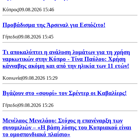
Κύπρος
|
09.08.2026 15:46
Προβάδισμα της Άρσεναλ για Εσπόζιτο!
Γήπεδο
|
09.08.2026 15:45
Τι αποκαλύπτει η ανάλυση λυμάτων για τη χρήση
ναρκωτικών στην Κύπρο - Τίνα Παύλου: Χρήση
κάνναβης ακόμη και από την ηλικία των 11 ετών!
Κοινωνία
|
09.08.2026 15:29
Bγάζουν στο «σφυρί» τον Σρέντερ οι Καβαλίερς!
Γήπεδο
|
09.08.2026 15:26
Μενέλαος Μενελάου: Στόχος η επανέναρξη των
συνομιλιών – «Η βάση λύσης του Κυπριακού είναι
το ομοσπονδιακό πλαίσιο»