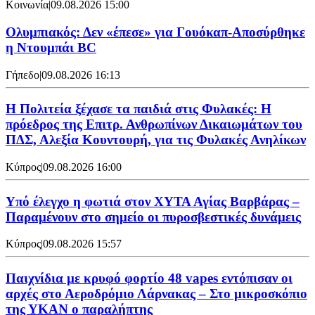
Κοινωνία
|
09.08.2026 15:00
Ολυμπιακός: Δεν «έπεσε» για Γουόκαπ-Αποσύρθηκε
η Ντουμπάι BC
Γήπεδο
|
09.08.2026 16:13
Η Πολιτεία ξέχασε τα παιδιά στις Φυλακές: Η
πρόεδρος της Επιτρ. Ανθρωπίνων Δικαιωμάτων του
ΠΔΣ, Αλεξία Κουντουρή, για τις Φυλακές Ανηλίκων
Κύπρος
|
09.08.2026 16:00
Υπό έλεγχο η φωτιά στον ΧΥΤΑ Αγίας Βαρβάρας –
Παραμένουν στο σημείο οι πυροσβεστικές δυνάμεις
Κύπρος
|
09.08.2026 15:57
Παιχνίδια με κρυφό φορτίο 48 vapes εντόπισαν οι
αρχές στο Αεροδρόμιο Λάρνακας – Στο μικροσκόπιο
της ΥΚΑΝ ο παραλήπτης