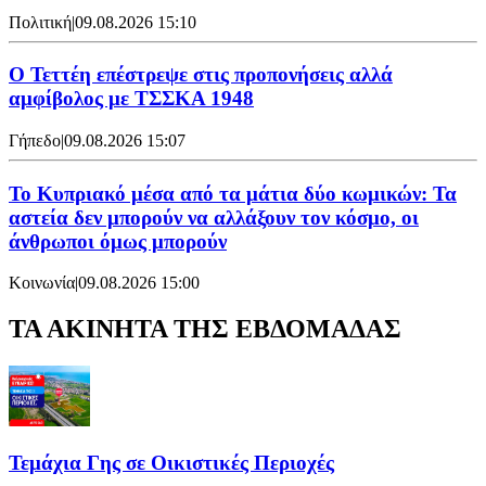
Πολιτική
|
09.08.2026 15:10
Ο Τεττέη επέστρεψε στις προπονήσεις αλλά
αμφίβολος με ΤΣΣΚΑ 1948
Γήπεδο
|
09.08.2026 15:07
Το Κυπριακό μέσα από τα μάτια δύο κωμικών: Τα
αστεία δεν μπορούν να αλλάξουν τον κόσμο, οι
άνθρωποι όμως μπορούν
Κοινωνία
|
09.08.2026 15:00
ΤΑ ΑΚΙΝΗΤΑ ΤΗΣ ΕΒΔΟΜΑΔΑΣ
Τεμάχια Γης σε Οικιστικές Περιοχές