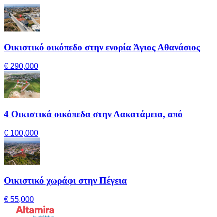
Οικιστικό οικόπεδο στην ενορία Άγιος Αθανάσιος
€ 290,000
4 Οικιστικά οικόπεδα στην Λακατάμεια, από
€ 100,000
Οικιστικό χωράφι στην Πέγεια
€ 55,000