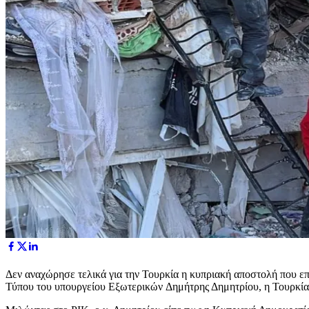
Δεν αναχώρησε τελικά για την Τουρκία η κυπριακή αποστολή που 
Τύπου του υπουργείου Εξωτερικών Δημήτρης Δημητρίου, η Τουρκία 