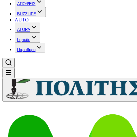
ΑΠΟΨΕΙΣ
BUZZLIFE
AUTO
ΑΓΟΡΑ
Γηπεδο
Παραθυρο