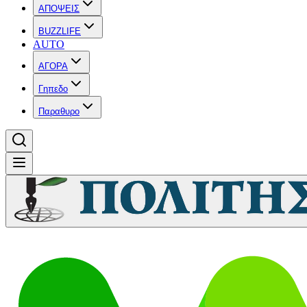
ΑΠΟΨΕΙΣ
BUZZLIFE
AUTO
ΑΓΟΡΑ
Γηπεδο
Παραθυρο