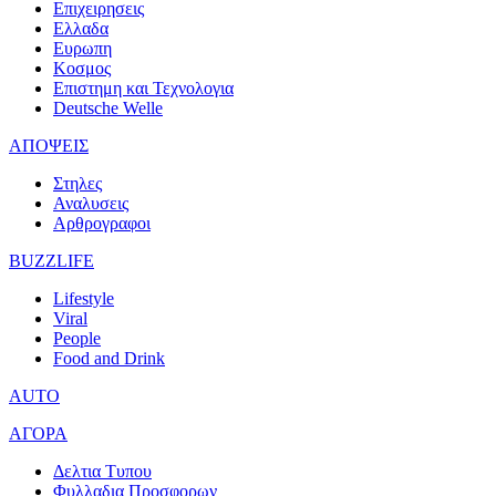
Επιχειρησεις
Ελλαδα
Ευρωπη
Κοσμος
Επιστημη και Τεχνολογια
Deutsche Welle
ΑΠΟΨΕΙΣ
Στηλες
Αναλυσεις
Αρθρογραφοι
BUZZLIFE
Lifestyle
Viral
People
Food and Drink
AUTO
ΑΓΟΡΑ
Δελτια Τυπου
Φυλλαδια Προσφορων