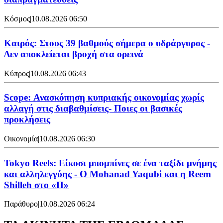
Κόσμος
|
10.08.2026 06:50
Καιρός: Στους 39 βαθμούς σήμερα ο υδράργυρος -
Δεν αποκλείεται βροχή στα ορεινά
Κύπρος
|
10.08.2026 06:43
Scope: Ανασκόπηση κυπριακής οικονομίας χωρίς
αλλαγή στις διαβαθμίσεις- Ποιες οι βασικές
προκλήσεις
Οικονομία
|
10.08.2026 06:30
Tokyo Reels: Είκοσι μπομπίνες σε ένα ταξίδι μνήμης
και αλληλεγγύης - Ο Mohanad Yaqubi και η Reem
Shilleh στο «Π»
Παράθυρο
|
10.08.2026 06:24