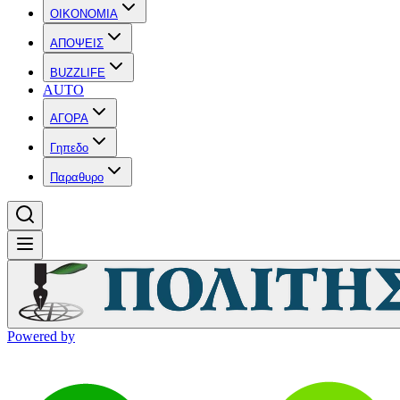
OIKONOMIA
ΑΠΟΨΕΙΣ
BUZZLIFE
AUTO
ΑΓΟΡΑ
Γηπεδο
Παραθυρο
Powered by