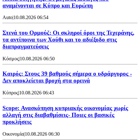
αναμένονται σε Κύπρο και Ευρώπη
Auto
|
10.08.2026 06:54
Στενά του Ορμούζ: Οι σκληροί όροι της Τεχεράνης,
τα αντίποινα των Χούθι και το αδιέξοδο στις
διαπραγματεύσεις
Κόσμος
|
10.08.2026 06:50
Καιρός: Στους 39 βαθμούς σήμερα ο υδράργυρος -
Δεν αποκλείεται βροχή στα ορεινά
Κύπρος
|
10.08.2026 06:43
Scope: Ανασκόπηση κυπριακής οικονομίας χωρίς
αλλαγή στις διαβαθμίσεις- Ποιες οι βασικές
προκλήσεις
Οικονομία
|
10.08.2026 06:30