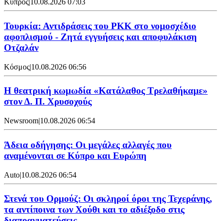
Κύπρος
|
10.08.2026 07:03
Τουρκία: Αντιδράσεις του PKK στο νομοσχέδιο
αφοπλισμού - Ζητά εγγυήσεις και αποφυλάκιση
Οτζαλάν
Κόσμος
|
10.08.2026 06:56
Η θεατρική κωμωδία «Κατάλαθος Τρελαθήκαμε»
στον Δ. Π. Χρυσοχούς
Newsroom
|
10.08.2026 06:54
Άδεια οδήγησης: Οι μεγάλες αλλαγές που
αναμένονται σε Κύπρο και Ευρώπη
Auto
|
10.08.2026 06:54
Στενά του Ορμούζ: Οι σκληροί όροι της Τεχεράνης,
τα αντίποινα των Χούθι και το αδιέξοδο στις
διαπραγματεύσεις