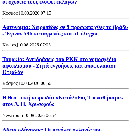
οι σχέσεις τους ενόψει εκλογών
Κόσμος
|
10.08.2026 07:15
Αστυνομία: Χειροπέδες σε 9 πρόσωπα χθες το βράδυ
- Έγιναν 596 καταγγελίες και 51 έλεγχοι
Κύπρος
|
10.08.2026 07:03
Τουρκία: Αντιδράσεις του PKK στο νομοσχέδιο
αφοπλισμού - Ζητά εγγυήσεις και αποφυλάκιση
Οτζαλάν
Κόσμος
|
10.08.2026 06:56
Η θεατρική κωμωδία «Κατάλαθος Τρελαθήκαμε»
στον Δ. Π. Χρυσοχούς
Newsroom
|
10.08.2026 06:54
Άδεια οδήγησης: Οι μεγάλες αλλαγές που