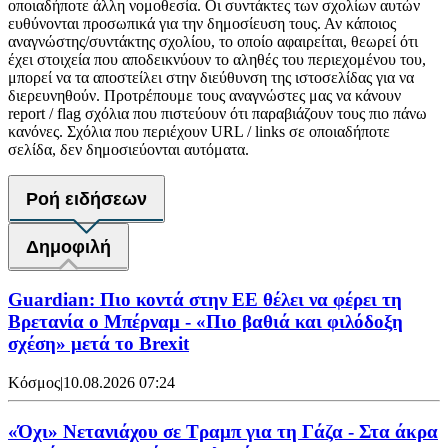
οποιαδήποτε άλλη νομοθεσία. Οι συντάκτες των σχολίων αυτών
ευθύνονται προσωπικά για την δημοσίευση τους. Αν κάποιος
αναγνώστης/συντάκτης σχολίου, το οποίο αφαιρείται, θεωρεί ότι
έχει στοιχεία που αποδεικνύουν το αληθές του περιεχομένου του,
μπορεί να τα αποστείλει στην διεύθυνση της ιστοσελίδας για να
διερευνηθούν. Προτρέπουμε τους αναγνώστες μας να κάνουν
report / flag σχόλια που πιστεύουν ότι παραβιάζουν τους πιο πάνω
κανόνες. Σχόλια που περιέχουν URL / links σε οποιαδήποτε
σελίδα, δεν δημοσιεύονται αυτόματα.
Ροή ειδήσεων
Δημοφιλή
Guardian: Πιο κοντά στην ΕΕ θέλει να φέρει τη
Βρετανία ο Μπέρναμ - «Πιο βαθιά και φιλόδοξη
σχέση» μετά το Brexit
Κόσμος
|
10.08.2026 07:24
«Όχι» Νετανιάχου σε Τραμπ για τη Γάζα - Στα άκρα