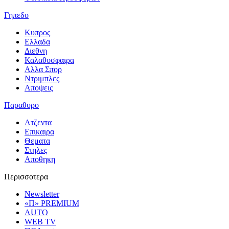
Γηπεδο
Κυπρος
Ελλαδα
Διεθνη
Καλαθοσφαιρα
Αλλα Σπορ
Ντριμπλες
Αποψεις
Παραθυρο
Ατζεντα
Επικαιρα
Θεματα
Στηλες
Αποθηκη
Περισσοτερα
Newsletter
«Π» PREMIUM
AUTO
WEB TV