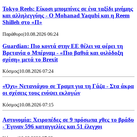
Tokyo Reels: Είκοσι μπομπίνες σε ένα ταξίδι μνήμης
και αλληλεγγύης - Ο Mohanad Yaqubi και η Reem
Shilleh στο «Π»
Παράθυρο
|
10.08.2026 06:24
Guardian: Πιο κοντά στην ΕΕ θέλει να φέρει τη
Βρετανία ο Μπέρναμ - «Πιο βαθιά και φιλόδοξη
σχέση» μετά το Brexit
Κόσμος
|
10.08.2026 07:24
«Όχι» Νετανιάχου σε Τραμπ για τη Γάζα - Στα άκρα
οι σχέσεις τους ενόψει εκλογών
Κόσμος
|
10.08.2026 07:15
Αστυνομία: Χειροπέδες σε 9 πρόσωπα χθες το βράδυ
- Έγιναν 596 καταγγελίες και 51 έλεγχοι