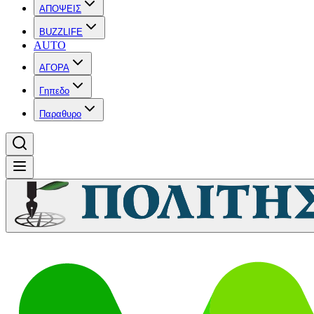
ΑΠΟΨΕΙΣ
BUZZLIFE
AUTO
ΑΓΟΡΑ
Γηπεδο
Παραθυρο