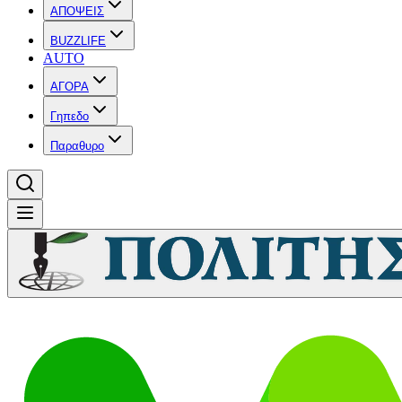
ΑΠΟΨΕΙΣ
BUZZLIFE
AUTO
ΑΓΟΡΑ
Γηπεδο
Παραθυρο