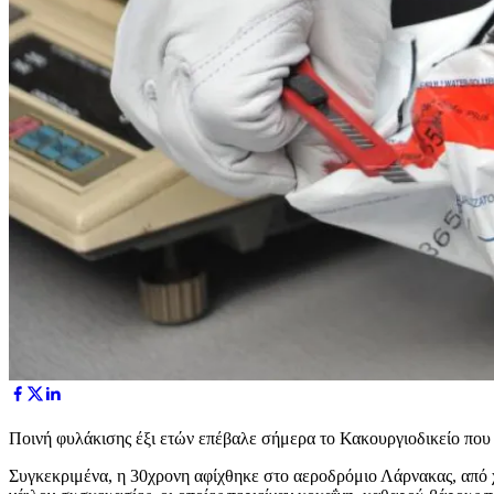
Ποινή φυλάκισης έξι ετών επέβαλε σήμερα το Κακουργιοδικείο που
Συγκεκριμένα, η 30χρονη αφίχθηκε στο αεροδρόμιο Λάρνακας, από χ