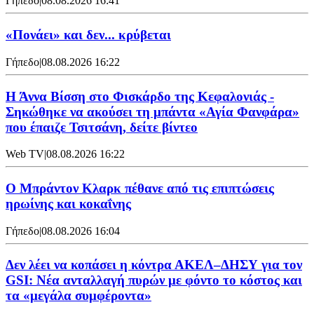
Γήπεδο
|
08.08.2026 16:41
«Πονάει» και δεν... κρύβεται
Γήπεδο
|
08.08.2026 16:22
Η Άννα Βίσση στο Φισκάρδο της Κεφαλονιάς -
Σηκώθηκε να ακούσει τη μπάντα «Αγία Φανφάρα»
που έπαιζε Τσιτσάνη, δείτε βίντεο
Web TV
|
08.08.2026 16:22
Ο Μπράντον Κλαρκ πέθανε από τις επιπτώσεις
ηρωίνης και κοκαΐνης
Γήπεδο
|
08.08.2026 16:04
Δεν λέει να κοπάσει η κόντρα ΑΚΕΛ–ΔΗΣΥ για τον
GSI: Νέα ανταλλαγή πυρών με φόντο το κόστος και
τα «μεγάλα συμφέροντα»