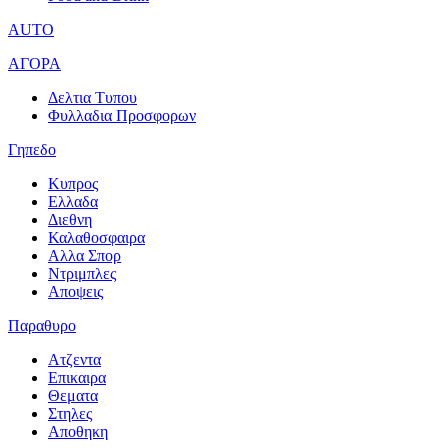
AUTO
ΑΓΟΡΑ
Δελτια Τυπου
Φυλλαδια Προσφορων
Γηπεδο
Κυπρος
Ελλαδα
Διεθνη
Καλαθοσφαιρα
Αλλα Σπορ
Ντριμπλες
Αποψεις
Παραθυρο
Ατζεντα
Επικαιρα
Θεματα
Στηλες
Αποθηκη