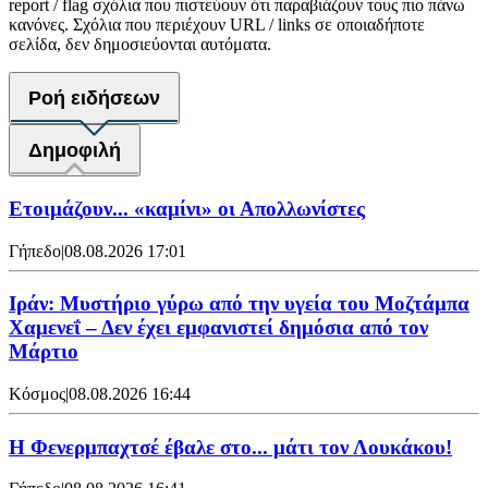
report / flag σχόλια που πιστεύουν ότι παραβιάζουν τους πιο πάνω
κανόνες. Σχόλια που περιέχουν URL / links σε οποιαδήποτε
σελίδα, δεν δημοσιεύονται αυτόματα.
Ροή ειδήσεων
Δημοφιλή
Ετοιμάζουν... «καμίνι» οι Απολλωνίστες
Γήπεδο
|
08.08.2026 17:01
Ιράν: Μυστήριο γύρω από την υγεία του Μοζτάμπα
Χαμενεΐ – Δεν έχει εμφανιστεί δημόσια από τον
Μάρτιο
Κόσμος
|
08.08.2026 16:44
Η Φενερμπαχτσέ έβαλε στο... μάτι τον Λουκάκου!