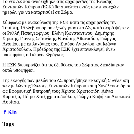
Το νέο ΔΣ που αναδείχθηκε στις αρχαιρεσίες της Ένωσης
Συντακτών Κύπρου (ΕΣΚ) θα συνέλθει εντός των προσεχών
ημερών για να καταρτισθεί σε Σώμα.
Σύμφωνα με ανακοίνωση της ΕΣΚ κατά τις αρχαιρεσίες την
Τετάρτη, 15 Φεβρουαρίου εξελέγησαν στο ΔΣ, κατά σειρά ψήφων
οι Ραλλή Παπαγεωργίου, Ελένη Κωνσταντίνου, Δημήτρης
Στρατής, Γιάννης Σεϊτανίδης, Θανάσης Αθανασίου, Γιώργος
Αγαπίου, με επιλαχόντες τους Σταύρο Αντωνίου και Ιωάννα
Χριστοδούλου. Πρόεδρος της ΕΣΚ έχει επανεκλεγεί, άνευ
υποψηφίου, ο Γιώργος Φράγκος.
Η ΕΣΚ διευκρινίζει ότι τις έξι θέσεις του Σώματος διεκδίκησαν
οκτώ υποψήφιοι.
Της εκλογής των μελών του ΔΣ προηγήθηκε Εκλογική Συνέλευση
των μελών της Ένωσης Συντακτών Κύπρου και η Συνέλευση όρισε
ως Εφορευτική Επιτροπή τους Χρίστο Χριστοφίδη, Λένια
Καρατζιά, Πέτρο Χατζηχριστοδούλου, Γιώργο Καψή και Λουκιανό
Λυρίτσα.
Tags