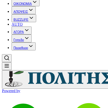
OIKONOMIA
ΑΠΟΨΕΙΣ
BUZZLIFE
AUTO
ΑΓΟΡΑ
Γηπεδο
Παραθυρο
Powered by