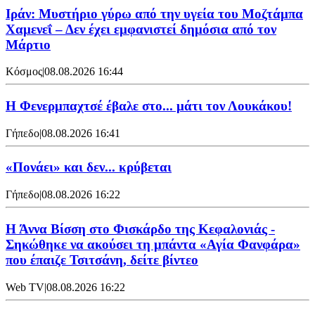
Ιράν: Μυστήριο γύρω από την υγεία του Μοζτάμπα
Χαμενεΐ – Δεν έχει εμφανιστεί δημόσια από τον
Μάρτιο
Κόσμος
|
08.08.2026 16:44
Η Φενερμπαχτσέ έβαλε στο... μάτι τον Λουκάκου!
Γήπεδο
|
08.08.2026 16:41
«Πονάει» και δεν... κρύβεται
Γήπεδο
|
08.08.2026 16:22
Η Άννα Βίσση στο Φισκάρδο της Κεφαλονιάς -
Σηκώθηκε να ακούσει τη μπάντα «Αγία Φανφάρα»
που έπαιζε Τσιτσάνη, δείτε βίντεο
Web TV
|
08.08.2026 16:22