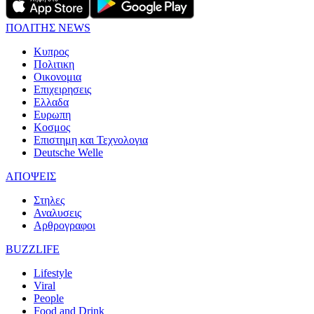
ΠΟΛΙΤΗΣ NEWS
Κυπρος
Πολιτικη
Οικονομια
Επιχειρησεις
Ελλαδα
Ευρωπη
Κοσμος
Επιστημη και Τεχνολογια
Deutsche Welle
ΑΠΟΨΕΙΣ
Στηλες
Αναλυσεις
Αρθρογραφοι
BUZZLIFE
Lifestyle
Viral
People
Food and Drink