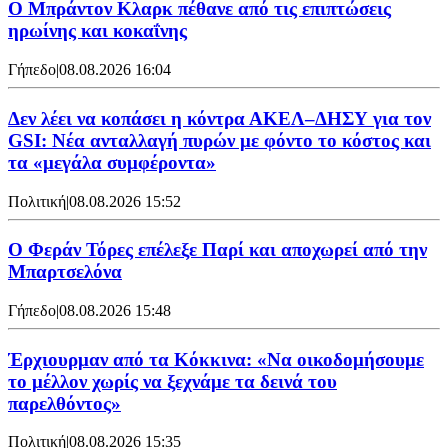
Ο Μπράντον Κλαρκ πέθανε από τις επιπτώσεις
ηρωίνης και κοκαΐνης
Γήπεδο
|
08.08.2026 16:04
Δεν λέει να κοπάσει η κόντρα ΑΚΕΛ–ΔΗΣΥ για τον
GSI: Νέα ανταλλαγή πυρών με φόντο το κόστος και
τα «μεγάλα συμφέροντα»
Πολιτική
|
08.08.2026 15:52
Ο Φεράν Τόρες επέλεξε Παρί και αποχωρεί από την
Μπαρτσελόνα
Γήπεδο
|
08.08.2026 15:48
Έρχιουρμαν από τα Κόκκινα: «Να οικοδομήσουμε
το μέλλον χωρίς να ξεχνάμε τα δεινά του
παρελθόντος»
Πολιτική
|
08.08.2026 15:35