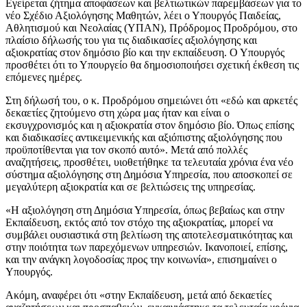
Εγείρεται ζήτημα αποφάσεων και βελτιωτικών παρεμβάσεων για το
νέο Σχέδιο Αξιολόγησης Μαθητών, λέει ο Υπουργός Παιδείας,
Αθλητισμού και Νεολαίας (ΥΠΑΝ), Πρόδρομος Προδρόμου, στο
πλαίσιο δήλωσής του για τις διαδικασίες αξιολόγησης και
αξιοκρατίας στον δημόσιο βίο και την εκπαίδευση. Ο Υπουργός
προσθέτει ότι το Υπουργείο θα δημοσιοποιήσει σχετική έκθεση τις
επόμενες ημέρες.
Στη δήλωσή του, ο κ. Προδρόμου σημειώνει ότι «εδώ και αρκετές
δεκαετίες ζητούμενο στη χώρα μας ήταν και είναι ο
εκσυγχρονισμός και η αξιοκρατία στον δημόσιο βίο. Όπως επίσης
και διαδικασίες αντικειμενικής και αξιόπιστης αξιολόγησης που
προϋποτίθενται για τον σκοπό αυτό». Μετά από πολλές
αναζητήσεις, προσθέτει, υιοθετήθηκε τα τελευταία χρόνια ένα νέο
σύστημα αξιολόγησης στη Δημόσια Υπηρεσία, που αποσκοπεί σε
μεγαλύτερη αξιοκρατία και σε βελτιώσεις της υπηρεσίας.
«Η αξιολόγηση στη Δημόσια Υπηρεσία, όπως βεβαίως και στην
Εκπαίδευση, εκτός από τον στόχο της αξιοκρατίας, μπορεί να
συμβάλει ουσιαστικά στη βελτίωση της αποτελεσματικότητας και
στην ποιότητα των παρεχόμενων υπηρεσιών. Ικανοποιεί, επίσης,
και την ανάγκη λογοδοσίας προς την κοινωνία», επισημαίνει ο
Υπουργός.
Ακόμη, αναφέρει ότι «στην Εκπαίδευση, μετά από δεκαετίες