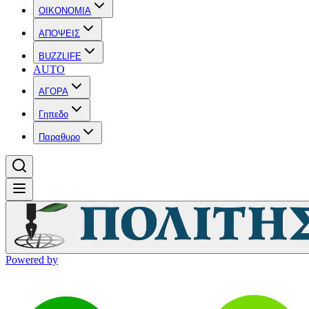
OIKONOMIA
ΑΠΟΨΕΙΣ
BUZZLIFE
AUTO
ΑΓΟΡΑ
Γηπεδο
Παραθυρο
Powered by