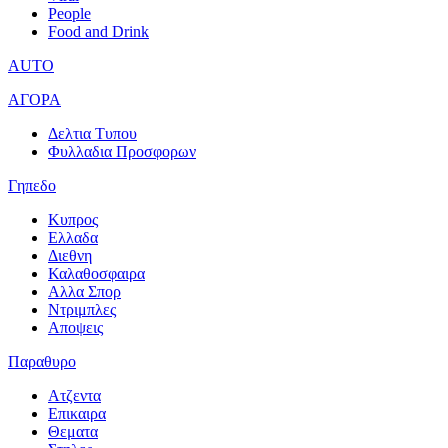
People
Food and Drink
AUTO
ΑΓΟΡΑ
Δελτια Τυπου
Φυλλαδια Προσφορων
Γηπεδο
Κυπρος
Ελλαδα
Διεθνη
Καλαθοσφαιρα
Αλλα Σπορ
Ντριμπλες
Αποψεις
Παραθυρο
Ατζεντα
Επικαιρα
Θεματα