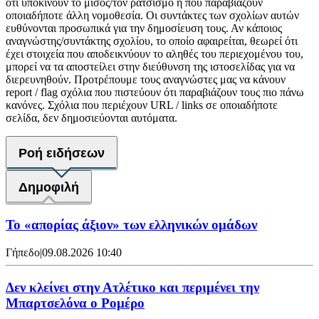
ότι υποκινούν το μίσος/τον ρατσισμό ή που παραβιάζουν
οποιαδήποτε άλλη νομοθεσία. Οι συντάκτες των σχολίων αυτών
ευθύνονται προσωπικά για την δημοσίευση τους. Αν κάποιος
αναγνώστης/συντάκτης σχολίου, το οποίο αφαιρείται, θεωρεί ότι
έχει στοιχεία που αποδεικνύουν το αληθές του περιεχομένου του,
μπορεί να τα αποστείλει στην διεύθυνση της ιστοσελίδας για να
διερευνηθούν. Προτρέπουμε τους αναγνώστες μας να κάνουν
report / flag σχόλια που πιστεύουν ότι παραβιάζουν τους πιο πάνω
κανόνες. Σχόλια που περιέχουν URL / links σε οποιαδήποτε
σελίδα, δεν δημοσιεύονται αυτόματα.
Ροή ειδήσεων
Δημοφιλή
Το «απορίας άξιον» των ελληνικών ομάδων
Γήπεδο
|
09.08.2026 10:40
Δεν κλείνει στην Ατλέτικο και περιμένει την
Μπαρτσελόνα ο Ρομέρο