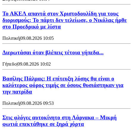
Το ΑΚΕΛ απαντά στον Χριστοδουλίδη για τους
διορισμούς: Το πάρτι δεν τελείωσε, ο Νικόλας ήρθε
στο Προεδρικό με λίστα
Πολιτική
|
09.08.2026 10:05
Διερωτάσαι όταν βλέπεις τέτοια γήπεδα...
Γήπεδο
|
09.08.2026 10:02
Βασίλης Πάλμας: Η επίτευξη λύσης θα είναι ο
καλύτερος φόρος τιμής σε όσους θυσιάστηκαν για
την πατρίδα
Πολιτική
|
09.08.2026 09:53
Στις φλόγες αυτοκίνητο στη Λάρνακα – Μικρή
φωτιά επεκτάθηκε σε ξηρά χόρτα