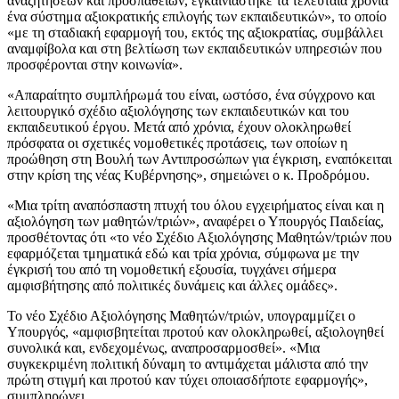
αναζητήσεων και προσπαθειών, εγκαινιάστηκε τα τελευταία χρόνια
ένα σύστημα αξιοκρατικής επιλογής των εκπαιδευτικών», το οποίο
«με τη σταδιακή εφαρμογή του, εκτός της αξιοκρατίας, συμβάλλει
αναμφίβολα και στη βελτίωση των εκπαιδευτικών υπηρεσιών που
προσφέρονται στην κοινωνία».
«Απαραίτητο συμπλήρωμά του είναι, ωστόσο, ένα σύγχρονο και
λειτουργικό σχέδιο αξιολόγησης των εκπαιδευτικών και του
εκπαιδευτικού έργου. Μετά από χρόνια, έχουν ολοκληρωθεί
πρόσφατα οι σχετικές νομοθετικές προτάσεις, των οποίων η
προώθηση στη Βουλή των Αντιπροσώπων για έγκριση, εναπόκειται
στην κρίση της νέας Κυβέρνησης», σημειώνει ο κ. Προδρόμου.
«Μια τρίτη αναπόσπαστη πτυχή του όλου εγχειρήματος είναι και η
αξιολόγηση των μαθητών/τριών», αναφέρει ο Υπουργός Παιδείας,
προσθέτοντας ότι «το νέο Σχέδιο Αξιολόγησης Μαθητών/τριών που
εφαρμόζεται τμηματικά εδώ και τρία χρόνια, σύμφωνα με την
έγκρισή του από τη νομοθετική εξουσία, τυγχάνει σήμερα
αμφισβήτησης από πολιτικές δυνάμεις και άλλες ομάδες».
Το νέο Σχέδιο Αξιολόγησης Μαθητών/τριών, υπογραμμίζει ο
Υπουργός, «αμφισβητείται προτού καν ολοκληρωθεί, αξιολογηθεί
συνολικά και, ενδεχομένως, αναπροσαρμοσθεί». «Μια
συγκεκριμένη πολιτική δύναμη το αντιμάχεται μάλιστα από την
πρώτη στιγμή και προτού καν τύχει οποιασδήποτε εφαρμογής»,
συμπληρώνει.