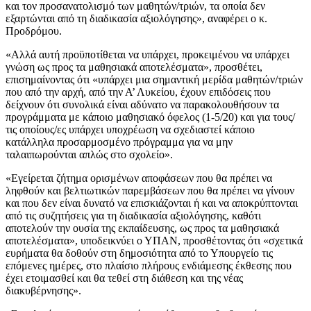
και τον προσανατολισμό των μαθητών/τριών, τα οποία δεν
εξαρτώνται από τη διαδικασία αξιολόγησης», αναφέρει ο κ.
Προδρόμου.
«Αλλά αυτή προϋποτίθεται να υπάρχει, προκειμένου να υπάρχει
γνώση ως προς τα μαθησιακά αποτελέσματα», προσθέτει,
επισημαίνοντας ότι «υπάρχει μια σημαντική μερίδα μαθητών/τριών
που από την αρχή, από την Α’ Λυκείου, έχουν επιδόσεις που
δείχνουν ότι συνολικά είναι αδύνατο να παρακολουθήσουν τα
προγράμματα με κάποιο μαθησιακό όφελος (1-5/20) και για τους/
τις οποίους/ες υπάρχει υποχρέωση να σχεδιαστεί κάποιο
κατάλληλα προσαρμοσμένο πρόγραμμα για να μην
ταλαιπωρούνται απλώς στο σχολείο».
«Εγείρεται ζήτημα ορισμένων αποφάσεων που θα πρέπει να
ληφθούν και βελτιωτικών παρεμβάσεων που θα πρέπει να γίνουν
και που δεν είναι δυνατό να επισκιάζονται ή και να αποκρύπτονται
από τις συζητήσεις για τη διαδικασία αξιολόγησης, καθότι
αποτελούν την ουσία της εκπαίδευσης, ως προς τα μαθησιακά
αποτελέσματα», υποδεικνύει ο ΥΠΑΝ, προσθέτοντας ότι «σχετικά
ευρήματα θα δοθούν στη δημοσιότητα από το Υπουργείο τις
επόμενες ημέρες, στο πλαίσιο πλήρους ενδιάμεσης έκθεσης που
έχει ετοιμασθεί και θα τεθεί στη διάθεση και της νέας
διακυβέρνησης».