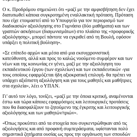
Ο κ. Προδρόμου σημειώνει ότι «μαζί με την αμφισβήτηση δεν έχει
διατυπωθεί κάποια συγκροτημένη εναλλακτική πρόταση. Πρόταση
που είχε ετοιμαστεί από το Υπουργείο για τον περιορισμό των
διαδικασιών αξιολόγησης στο Γυμνάσιο (δύο μαθήματα) και των
γραπτών ασκήσεων (διαγωνισμάτων) στο πλαίσιο της «προφορικής
αξιολόγησης», μπορεί πάντοτε να εγκριθεί από τη Βουλή, εφόσον
υπάρξει η πολιτική βούληση».
«Σε επίπεδο αρχών και μέσα από μια εκσυγχρονιστική
κατεύθυνση, αλλά και προς το καλώς νοούμενο συμφέρον και των
νέων και της κοινωνίας εν γένει, μαζί με την αξιολόγηση του
εκπαιδευτικού έργου (των σχολείων) και των εκπαιδευτικών -για
τους οποίους εφαρμόζεται ήδη αξιοκρατική επιλογή- θα πρέπει να
υπάρχει αξιόπιστη αξιολόγηση και για τους μαθητές και μαθήτριες
στα σχολεία», λέει ο ΥΠΑΝ.
Γι’ αυτό τον λόγο, τονίζει, «μαζί με την όποια κριτική, αναμένονται
έστω και τώρα κάποιες εφαρμόσιμες και λειτουργικές προτάσεις
που θα διασφαλίζουν το ζητούμενο της έγκριτης και λειτουργικής
αξιολόγησης και των μαθητών/τριών».
«Όπως προκύπτει από τα στοιχεία που συγκεντρώθηκαν από τις
αξιολογήσεις και από προφανή συμπεράσματα, υφίστανται πολύ
σημαντικά ζητήματα ουσίας ως προς την οργάνωση των σπουδών