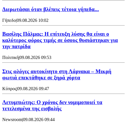
Διερωτάσαι όταν βλέπεις τέτοια γήπεδα...
Γήπεδο
|
09.08.2026 10:02
Βασίλης Πάλμας: Η επίτευξη λύσης θα είναι ο
καλύτερος φόρος τιμής σε όσους θυσιάστηκαν για
την πατρίδα
Πολιτική
|
09.08.2026 09:53
Στις φλόγες αυτοκίνητο στη Λάρνακα – Μικρή
φωτιά επεκτάθηκε σε ξηρά χόρτα
Κύπρος
|
09.08.2026 09:47
Λετυμπιώτης: Ο χρόνος δεν νομιμοποιεί τα
τετελεσμένα της εισβολής
Newsroom
|
09.08.2026 09:44