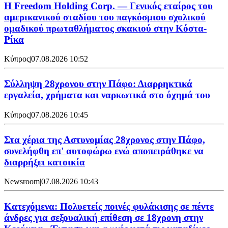
Η Freedom Holding Corp. — Γενικός εταίρος του
αμερικανικού σταδίου του παγκόσμιου σχολικού
ομαδικού πρωταθλήματος σκακιού στην Κόστα-
Ρίκα
Κύπρος
|
07.08.2026 10:52
Σύλληψη 28χρονου στην Πάφο: Διαρρηκτικά
εργαλεία, χρήματα και ναρκωτικά στο όχημά του
Κύπρος
|
07.08.2026 10:45
Στα χέρια της Αστυνομίας 28χρονος στην Πάφο,
συνελήφθη επ' αυτοφώρω ενώ αποπειράθηκε να
διαρρήξει κατοικία
Newsroom
|
07.08.2026 10:43
Κατεχόμενα: Πολυετείς ποινές φυλάκισης σε πέντε
άνδρες για σεξουαλική επίθεση σε 18χρονη στην