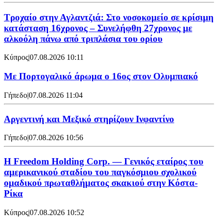
Τροχαίο στην Αγλαντζιά: Στο νοσοκομείο σε κρίσιμη
κατάσταση 16χρονος – Συνελήφθη 27χρονος με
αλκοόλη πάνω από τριπλάσια του ορίου
Κύπρος
|
07.08.2026 10:11
Με Πορτογαλικό άρωμα ο 16ος στον Ολυμπιακό
Γήπεδο
|
07.08.2026 11:04
Αργεντινή και Μεξικό στηρίζουν Ινφαντίνο
Γήπεδο
|
07.08.2026 10:56
Η Freedom Holding Corp. — Γενικός εταίρος του
αμερικανικού σταδίου του παγκόσμιου σχολικού
ομαδικού πρωταθλήματος σκακιού στην Κόστα-
Ρίκα
Κύπρος
|
07.08.2026 10:52