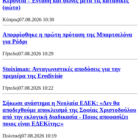
Κερύνεια - Ένταση και φωνές μετά τις καταδίκες
(φώτο)
Κύπρος
|
07.08.2026 10:30
Απορρίφθηκε η πρώτη πρόταση της Μπαρτσελόνα
για Ρόδρι
Γήπεδο
|
07.08.2026 10:29
Stoiximan: Ανταγωνιστικές αποδόσεις για την
πρεμιέρα της Eredivisie
Γήπεδο
|
07.08.2026 10:22
Σήκωσε ανάστημα η Νεολαία ΕΔΕΚ: «Δεν θα
αποδεχθούμε αποκλεισμό της Σοφίας Χριστοδούλου
από την εκλογική διαδικασία - Ποιος αποφασίζει
ποιος είναι ΕΔΕΚίτης;»
Πολιτική
|
07.08.2026 10:19