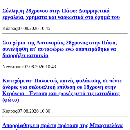
Σύλληψη 28χρονου στην Πάφο: Διαρρηκτικά
εργαλεία, χρήματα και ναρκωτικά στο όχημά του
Κύπρος
|
07.08.2026 10:45
Στα χέρια της Αστυνομίας 28χρονος στην Πάφο,
συνελήφθη επ' αυτοφώρω ενώ αποπειράθηκε να
διαρρήξει κατοικία
Newsroom
|
07.08.2026 10:43
Κατεχόμενα: Πολυετείς ποινές φυλάκισης σε πέντε
άνδρες για σεξουαλική επίθεση σε 18χρονη στην
Κερύνεια - Ένταση και φωνές μετά τις καταδίκες
(φώτο)
Κύπρος
|
07.08.2026 10:30
Απορρίφθηκε η πρώτη πρόταση της Μπαρτσελόνα