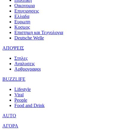
Πολιτικη
Οικονομια
Επιχειρησεις
Ελλαδα
Ευρωπη
Κοσμος
Επιστημη και Τεχνολογια
Deutsche Welle
ΑΠΟΨΕΙΣ
Στηλες
Αναλυσεις
Αρθρογραφοι
BUZZLIFE
Lifestyle
Viral
People
Food and Drink
AUTO
ΑΓΟΡΑ