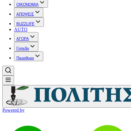
OIKONOMIA
ΑΠΟΨΕΙΣ
BUZZLIFE
AUTO
ΑΓΟΡΑ
Γηπεδο
Παραθυρο
Powered by