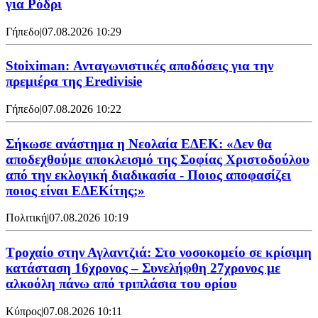
για Ρόδρι
Γήπεδο
|
07.08.2026 10:29
Stoiximan: Ανταγωνιστικές αποδόσεις για την
πρεμιέρα της Eredivisie
Γήπεδο
|
07.08.2026 10:22
Σήκωσε ανάστημα η Νεολαία ΕΔΕΚ: «Δεν θα
αποδεχθούμε αποκλεισμό της Σοφίας Χριστοδούλου
από την εκλογική διαδικασία - Ποιος αποφασίζει
ποιος είναι ΕΔΕΚίτης;»
Πολιτική
|
07.08.2026 10:19
Τροχαίο στην Αγλαντζιά: Στο νοσοκομείο σε κρίσιμη
κατάσταση 16χρονος – Συνελήφθη 27χρονος με
αλκοόλη πάνω από τριπλάσια του ορίου
Κύπρος
|
07.08.2026 10:11