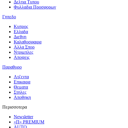
Δελτια Τυπου
Φυλλαδια Προσφορων
Γηπεδο
Κυπρος
Ελλαδα
Διεθνη
Καλαθοσφαιρα
Αλλα Σπορ
Ντριμπλες
Αποψεις
Παραθυρο
Ατζεντα
Επικαιρα
Θεματα
Στηλες
Αποθηκη
Περισσοτερα
Newsletter
«Π» PREMIUM
AUTO