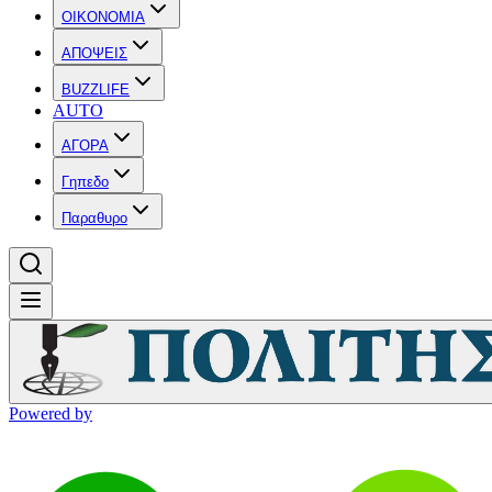
OIKONOMIA
ΑΠΟΨΕΙΣ
BUZZLIFE
AUTO
ΑΓΟΡΑ
Γηπεδο
Παραθυρο
Powered by