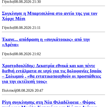
Γήπεδο
|
08.08.2026 21:30
Συγκίνησε η Μπαρτσελόνα στο αντίο της για τον
Χόρχε Μέσι
Γήπεδο
|
08.08.2026 21:11
Έκανε... απόδραση η «συγκάτοικος» από την
«Αρένα»
Γήπεδο
|
08.08.2026 21:02
Χριστοδουλίδης: Δεκατρία εθνικά και και πέντε
διεθνή εντάλματα σε ισχύ για τις δολοφονίες Ισαάκ
– Σολωμού , «θα εντατικοποιηθούν οι προσπάθειες
για την εκτέλεσή τους»
Πολιτική
|
08.08.2026 20:47
Ρίγη συγκίνησης στη Νέα Φιλαδέλφεια - Φόρος