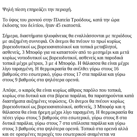
Ψηλή πίεση επηρεάζει την περιοχή.
Το ύψος του χιονιού στην Πλατεία Τροόδους, κατά την ώρα
έκδοσης του δελτίου, ήταν 45 εκατοστά.
Σήμερα, διαστήματα ηλιοφάνειας θα εναλλάσσονται με περιόδους
με αυξημένη συννεφιά. Οι άνεμοι θα πνέουν το πρωί κυρίως
βορειοδυτικοί ως βορειοανατολικοί και τοπικά μεταβλητοί,
ασθενείς, 3 Μποφόρ για να καταστούν από το μεσημέρι και μετά
κυρίως νοτιοδυτικοί ως βορειοδυτικοί, ασθενείς και παροδικά
τοπικά μέχρι μέτριοι, 3 με 4 Μποφόρ. Η θάλασσα θα είναι μέχρι
λίγο ταραγμένη. Η θερμοκρασία θα ανέλθει γύρω στους 16
βαθμούς στο εσωτερικό, γύρω στους 17 στα παράλια και γύρω
στους 9 βαθμούς στα ψηλότερα ορεινά.
Απόψε, ο καιρός θα είναι κυρίως αίθριος παρόλο που τοπικά,
κυρίως στα δυτικά και στα βόρεια παράλια, θα παρατηρούνται κατά
διαστήματα αυξημένες νεφώσεις. Οι άνεμοι θα πνέουν κυρίως
βορειοδυτικοί ως βορειοανατολικοί, ασθενείς, 3 Μποφόρ και η
θάλασσα θα είναι ήρεμη μέχρι λίγο ταραγμένη. Η θερμοκρασία θα
πέσει γύρω στους 5 βαθμούς στο εσωτερικό, γύρω στους 8 στα
δυτικά παράλια, γύρω στους 7 στα υπόλοιπα παράλια και γύρω
στους 3 βαθμούς στα ψηλότερα ορεινά. Τοπικά στα ορεινά αλλά
και σε ορισμένες περιοχές του εσωτερικού αναμένεται να