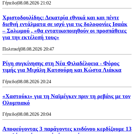
Γήπεδο
|
08.08.2026 21:02
Χριστοδουλίδης: Δεκατρία εθνικά και και πέντε
διεθνή εντάλματα σε ισχύ για τις δολοφονίες Ισαάκ
– Σολωμού , «θα εντατικοποιηθούν οι προσπάθειες
για την εκτέλεσή τους»
Πολιτική
|
08.08.2026 20:47
Ρίγη συγκίνησης στη Νέα Φιλαδέλφεια - Φόρος
τιμής για Μιχάλη Κατσούρη και Κώστα Λιάκκα
Γήπεδο
|
08.08.2026 20:24
«Χαστούκι» για τη Ναϊμέγκεν πριν τη ρεβάνς με τον
Ολυμπιακό
Γήπεδο
|
08.08.2026 20:04
Αποφεύγοντας 3 παράγοντες κινδύνου κερδίζουμε 13