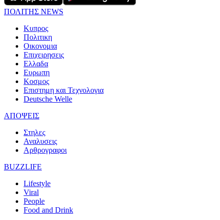
ΠΟΛΙΤΗΣ NEWS
Κυπρος
Πολιτικη
Οικονομια
Επιχειρησεις
Ελλαδα
Ευρωπη
Κοσμος
Επιστημη και Τεχνολογια
Deutsche Welle
ΑΠΟΨΕΙΣ
Στηλες
Αναλυσεις
Αρθρογραφοι
BUZZLIFE
Lifestyle
Viral
People
Food and Drink