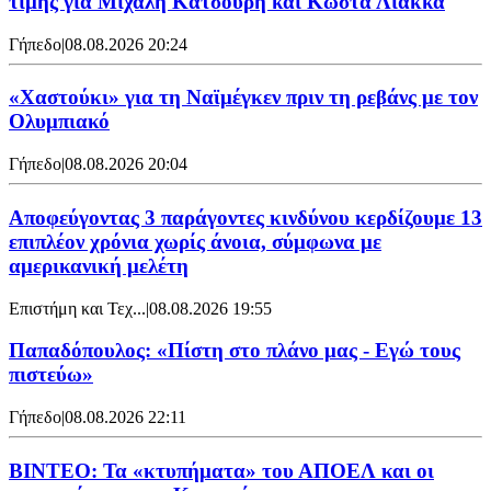
τιμής για Μιχάλη Κατσούρη και Κώστα Λιάκκα
Γήπεδο
|
08.08.2026 20:24
«Χαστούκι» για τη Ναϊμέγκεν πριν τη ρεβάνς με τον
Ολυμπιακό
Γήπεδο
|
08.08.2026 20:04
Αποφεύγοντας 3 παράγοντες κινδύνου κερδίζουμε 13
επιπλέον χρόνια χωρίς άνοια, σύμφωνα με
αμερικανική μελέτη
Επιστήμη και Τεχ...
|
08.08.2026 19:55
Παπαδόπουλος: «Πίστη στο πλάνο μας - Εγώ τους
πιστεύω»
Γήπεδο
|
08.08.2026 22:11
ΒΙΝΤΕΟ: Τα «κτυπήματα» του ΑΠΟΕΛ και οι