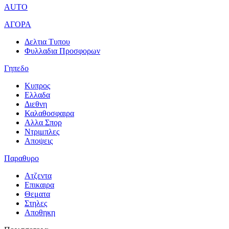
AUTO
ΑΓΟΡΑ
Δελτια Τυπου
Φυλλαδια Προσφορων
Γηπεδο
Κυπρος
Ελλαδα
Διεθνη
Καλαθοσφαιρα
Αλλα Σπορ
Ντριμπλες
Αποψεις
Παραθυρο
Ατζεντα
Επικαιρα
Θεματα
Στηλες
Αποθηκη