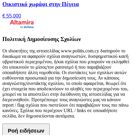
Οικιστικό χωράφι στην Πέγεια
€ 55,000
Πολιτική Δημοσίευσης Σχολίων
Οι ιδιοκτήτες της ιστοσελίδας www.politis.com.cy διατηρούν το
δικαίωμα να αφαιρούν σχόλια αναγνωστών, δυσφημιστικού και/ή
υβριστικού περιεχομένου, ή/και σχόλια που μπορούν να εκληφθεί
ότι υποκινούν το μίσος/τον ρατσισμό ή που παραβιάζουν
οποιαδήποτε άλλη νομοθεσία. Οι συντάκτες των σχολίων αυτών
ευθύνονται προσωπικά για την δημοσίευση τους. Αν κάποιος
αναγνώστης/συντάκτης σχολίου, το οποίο αφαιρείται, θεωρεί ότι
έχει στοιχεία που αποδεικνύουν το αληθές του περιεχομένου του,
μπορεί να τα αποστείλει στην διεύθυνση της ιστοσελίδας για να
διερευνηθούν. Προτρέπουμε τους αναγνώστες μας να κάνουν
report / flag σχόλια που πιστεύουν ότι παραβιάζουν τους πιο πάνω
κανόνες. Σχόλια που περιέχουν URL / links σε οποιαδήποτε
σελίδα, δεν δημοσιεύονται αυτόματα.
Ροή ειδήσεων