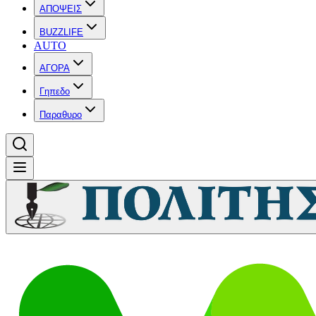
ΑΠΟΨΕΙΣ
BUZZLIFE
AUTO
ΑΓΟΡΑ
Γηπεδο
Παραθυρο