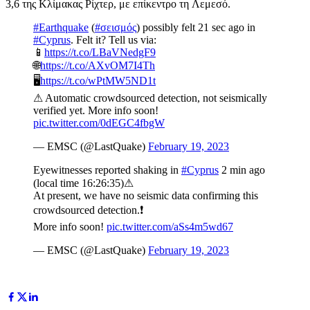
3,6 της Κλίμακας Ρίχτερ, με επίκεντρο τη Λεμεσό.
#Earthquake
(
#σεισμός
) possibly felt 21 sec ago in
#Cyprus
. Felt it? Tell us via:
📱
https://t.co/LBaVNedgF9
🌐
https://t.co/AXvOM7I4Th
🖥
https://t.co/wPtMW5ND1t
⚠ Automatic crowdsourced detection, not seismically
verified yet. More info soon!
pic.twitter.com/0dEGC4fbgW
— EMSC (@LastQuake)
February 19, 2023
Eyewitnesses reported shaking in
#Cyprus
2 min ago
(local time 16:26:35)⚠
At present, we have no seismic data confirming this
crowdsourced detection.❗
More info soon!
pic.twitter.com/aSs4m5wd67
— EMSC (@LastQuake)
February 19, 2023