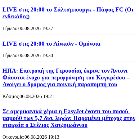
LIVE στις 20:00 το Σάλτσμπουργκ - Πάφος FC (Οι
ενδεκάδες)
Γήπεδο
|
06.08.2026 19:37
LIVE στις 20:00 το Λίνκολν - Ομόνοια
Γήπεδο
|
06.08.2026 19:30
ΗΠΑ: Επιτροπή της Γερουσίας έκρινε τον Άντονι
Φάουτσι ένοχο για περιφρόνηση του Κογκρέσου –
Ανοίγει ο δρόμος για ποινική παραπομπή του
Κόσμος
|
06.08.2026 19:21
Σε αμερικανικά χέρια η EasyJet έναντι του ποσού-
μαμούθ των 5,7 δισ. λιρών: Παραμένει μέτοχος στην
εταιρεία ο Στέλιος Χατζηιωάννου
Οικονομία
|
06.08.2026 19:13