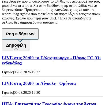
έχει στοιχεία που αποδεικνύουν το αληθές του περιεχομένου του,
μπορεί να τα αποστείλει στην διεύθυνση της ιστοσελίδας για να
διερευνηθούν. Προτρέπουμε τους αναγνώστες μας να κάνουν
report / flag σχόλια που πιστεύουν ότι παραβιάζουν τους πιο πάνω
κανόνες. Σχόλια που περιέχουν URL / links σε οποιαδήποτε
σελίδα, δεν δημοσιεύονται αυτόματα.
Ροή ειδήσεων
Δημοφιλή
LIVE στις 20:00 το Σάλτσμπουργκ - Πάφος FC (Οι
ενδεκάδες)
Γήπεδο
|
06.08.2026 19:37
LIVE στις 20:00 το Λίνκολν - Ομόνοια
Γήπεδο
|
06.08.2026 19:30
ΗΠΑ: Επιτροπή της Γερουσίας έκρινε τον Άντονι