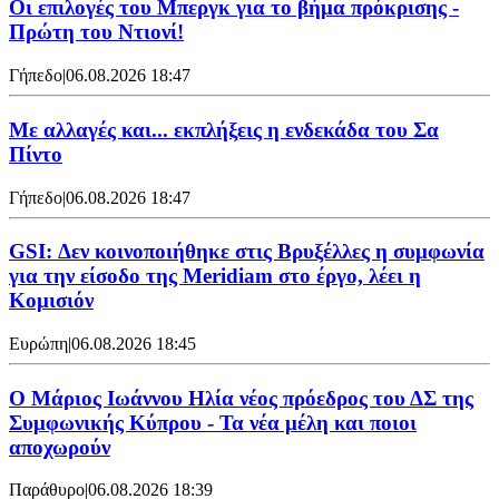
Οι επιλογές του Μπεργκ για το βήμα πρόκρισης -
Πρώτη του Ντιονί!
Γήπεδο
|
06.08.2026 18:47
Με αλλαγές και... εκπλήξεις η ενδεκάδα του Σα
Πίντο
Γήπεδο
|
06.08.2026 18:47
GSI: Δεν κοινοποιήθηκε στις Βρυξέλλες η συμφωνία
για την είσοδο της Meridiam στο έργο, λέει η
Κομισιόν
Ευρώπη
|
06.08.2026 18:45
Ο Μάριος Ιωάννου Ηλία νέος πρόεδρος του ΔΣ της
Συμφωνικής Κύπρου - Τα νέα μέλη και ποιοι
αποχωρούν
Παράθυρο
|
06.08.2026 18:39