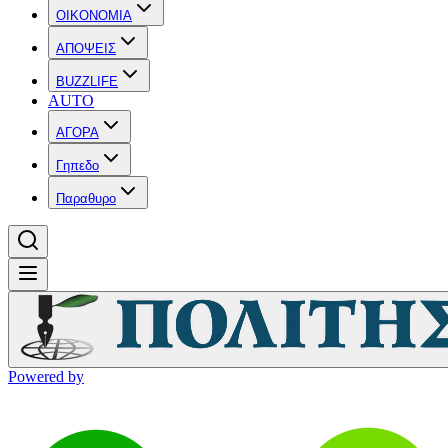
OIKONOMIA
ΑΠΟΨΕΙΣ
BUZZLIFE
AUTO
ΑΓΟΡΑ
Γηπεδο
Παραθυρο
Powered by