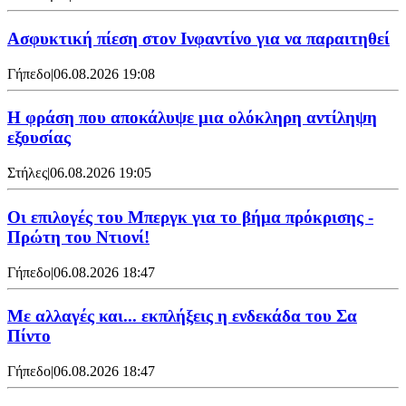
Ασφυκτική πίεση στον Ινφαντίνο για να παραιτηθεί
Γήπεδο
|
06.08.2026 19:08
Η φράση που αποκάλυψε μια ολόκληρη αντίληψη
εξουσίας
Στήλες
|
06.08.2026 19:05
Οι επιλογές του Μπεργκ για το βήμα πρόκρισης -
Πρώτη του Ντιονί!
Γήπεδο
|
06.08.2026 18:47
Με αλλαγές και... εκπλήξεις η ενδεκάδα του Σα
Πίντο
Γήπεδο
|
06.08.2026 18:47