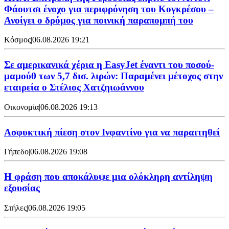
Φάουτσι ένοχο για περιφρόνηση του Κογκρέσου –
Ανοίγει ο δρόμος για ποινική παραπομπή του
Κόσμος
|
06.08.2026 19:21
Σε αμερικανικά χέρια η EasyJet έναντι του ποσού-
μαμούθ των 5,7 δισ. λιρών: Παραμένει μέτοχος στην
εταιρεία ο Στέλιος Χατζηιωάννου
Οικονομία
|
06.08.2026 19:13
Ασφυκτική πίεση στον Ινφαντίνο για να παραιτηθεί
Γήπεδο
|
06.08.2026 19:08
Η φράση που αποκάλυψε μια ολόκληρη αντίληψη
εξουσίας
Στήλες
|
06.08.2026 19:05