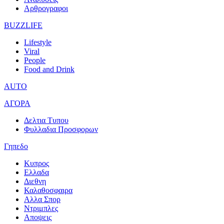
Αρθρογραφοι
BUZZLIFE
Lifestyle
Viral
People
Food and Drink
AUTO
ΑΓΟΡΑ
Δελτια Τυπου
Φυλλαδια Προσφορων
Γηπεδο
Κυπρος
Ελλαδα
Διεθνη
Καλαθοσφαιρα
Αλλα Σπορ
Ντριμπλες
Αποψεις