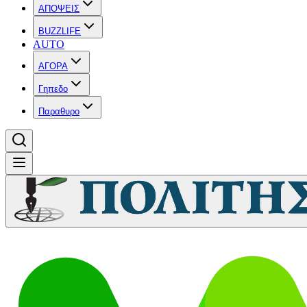
ΑΠΟΨΕΙΣ
BUZZLIFE
AUTO
ΑΓΟΡΑ
Γηπεδο
Παραθυρο