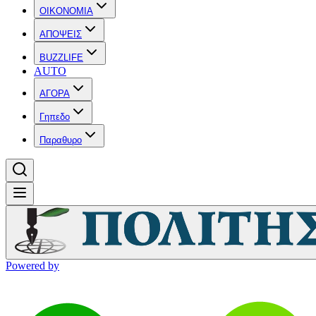
OIKONOMIA
ΑΠΟΨΕΙΣ
BUZZLIFE
AUTO
ΑΓΟΡΑ
Γηπεδο
Παραθυρο
Powered by