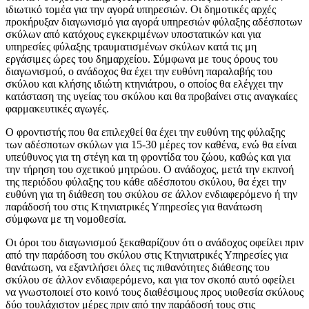
ιδιωτικό τομέα για την αγορά υπηρεσιών. Οι δημοτικές αρχές
προκήρυξαν διαγωνισμό για αγορά υπηρεσιών φύλαξης αδέσποτων
σκύλων από κατόχους εγκεκριμένων υποστατικών και για
υπηρεσίες φύλαξης τραυματισμένων σκύλων κατά τις μη
εργάσιμες ώρες του δημαρχείου. Σύμφωνα με τους όρους του
διαγωνισμού, ο ανάδοχος θα έχει την ευθύνη παραλαβής του
σκύλου και κλήσης ιδιώτη κτηνιάτρου, ο οποίος θα ελέγχει την
κατάσταση της υγείας του σκύλου και θα προβαίνει στις αναγκαίες
φαρμακευτικές αγωγές.
Ο φροντιστής που θα επιλεχθεί θα έχει την ευθύνη της φύλαξης
των αδέσποτων σκύλων για 15-30 μέρες τον καθένα, ενώ θα είναι
υπεύθυνος για τη στέγη και τη φροντίδα του ζώου, καθώς και για
την τήρηση του σχετικού μητρώου. Ο ανάδοχος, μετά την εκπνοή
της περιόδου φύλαξης του κάθε αδέσποτου σκύλου, θα έχει την
ευθύνη για τη διάθεση του σκύλου σε άλλον ενδιαφερόμενο ή την
παράδοσή του στις Κτηνιατρικές Υπηρεσίες για θανάτωση
σύμφωνα με τη νομοθεσία.
Οι όροι του διαγωνισμού ξεκαθαρίζουν ότι ο ανάδοχος οφείλει πριν
από την παράδοση του σκύλου στις Κτηνιατρικές Υπηρεσίες για
θανάτωση, να εξαντλήσει όλες τις πιθανότητες διάθεσης του
σκύλου σε άλλον ενδιαφερόμενο, και για τον σκοπό αυτό οφείλει
να γνωστοποιεί στο κοινό τους διαθέσιμους προς υιοθεσία σκύλους
δύο τουλάχιστον μέρες πριν από την παράδοσή τους στις