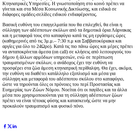
Κτηνιατρικές Υπηρεσίες. Η γνωστοποίηση στο κοινό πρέπει να
γίνεται και στα Μέσα Κοινωνικής Δικτύωσης, και ειδικά σε
διάφορες ομάδες-σελίδες ειδικού ενδιαφέροντος.
Βασική ευθύνη του επαγγελματία που θα επιλεχθεί, θα είναι η
σύλληψη των αδέσποτων σκύλων από τα δημοτικά όρια Λάρνακας
και η μεταφορά τους στο καταφύγιο κατά τις μη εργάσιμες ώρες
(καθημερινές από τις 3μ.μ.– 7:30 π.μ και Σαββατοκύριακα και
αργίες για όλο το 24Ωρο). Κατά τις πιο πάνω ώρες και μέρες πρέπει
να ανταποκρίνεται άμεσα (on call) σε κλήσεις από λειτουργούς του
δήμου ή άλλων αρμόδιων υπηρεσιών, ενώ σε περίπτωση
τραυματισμένων σκύλων, ο ανάδοχος έχει την ευθύνη να
προσφέρει στα ζώα άμεση κτηνιατρική περίθαλψη. Θα έχει, ακόμα,
την ευθύνη να διαθέτει κατάλληλο εξοπλισμό και μέσα για
σύλληψη και μεταφορά του αδέσποτου σκύλου στο καταφύγιο,
ώστε να τηρούνται όλες οι πρόνοιες του περί Προστασίας και
Ευημερίας των Ζώων Νόμου. Νοείται ότι οι παγίδες και τα άλλα
μέσα που χρησιμοποιούνται για τη σύλληψη αδέσποτων ζώων
πρέπει να είναι τέτοιας φύσης και κατασκευής ώστε να μην
προκαλούν τραυματισμό και φυσικό πόνο.