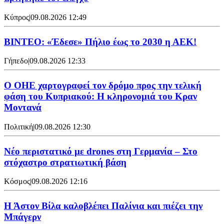
Κύπρος
|
09.08.2026 12:49
ΒΙΝΤΕΟ: «Έδεσε» Πήλιο έως το 2030 η ΑΕΚ!
Γήπεδο
|
09.08.2026 12:33
Ο ΟΗΕ χαρτογραφεί τον δρόμο προς την τελική
φάση του Κυπριακού: Η κληρονομιά του Κραν
Μοντανά
Πολιτική
|
09.08.2026 12:30
Νέο περιστατικό με drones στη Γερμανία – Στο
στόχαστρο στρατιωτική βάση
Κόσμος
|
09.08.2026 12:16
Η Άστον Βίλα καλοβλέπει Παλίνια και πιέζει την
Μπάγερν