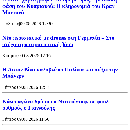
φάση του Κυπριακού: Η κληρονομιά του Κραν
Μοντανά
Πολιτική
|
09.08.2026 12:30
Νέο περιστατικό με drones στη Γερμανία – Στο
στόχαστρο στρατιωτική βάση
Κόσμος
|
09.08.2026 12:16
Η Άστον Βίλα καλοβλέπει Παλίνια και πιέζει την
Μπάγερν
Γήπεδο
|
09.08.2026 12:14
Kάνει αγώνα δρόμου ο Ντεσπόντοφ, σε φουλ
ρυθμούς ο Γιαννούλης
Γήπεδο
|
09.08.2026 11:56