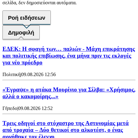
σελίδα, δεν δημοσιεύονται αυτόματα.
Ροή ειδήσεων
Δημοφιλή
ΕΔΕΚ: Η σφαγή των… παλιών - Μάχη επικράτησης
και πολιτικής επιβίωσης, ένα μήνα πριν τις εκλογές
για νέο πρόεδρο
Πολιτική
|
09.08.2026 12:56
«Έγραψε» η ατάκα Μουρίνιο για Σίλβα: «Χρήσιμος,
αλλά ο κακομοίρης...»
Γήπεδο
|
09.08.2026 12:52
Τρεις οδηγοί στο στόχαστρο της Αστυνομίας μετά
από τροχαία – Δύο θετικοί στο αλκοτέστ, ο ένας
αρνήθηκε τον έλεγχο