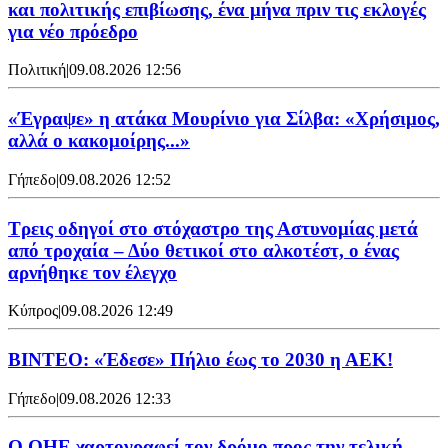
και πολιτικής επιβίωσης, ένα μήνα πριν τις εκλογές
για νέο πρόεδρο
Πολιτική
|
09.08.2026 12:56
«Έγραψε» η ατάκα Μουρίνιο για Σίλβα: «Χρήσιμος,
αλλά ο κακομοίρης...»
Γήπεδο
|
09.08.2026 12:52
Τρεις οδηγοί στο στόχαστρο της Αστυνομίας μετά
από τροχαία – Δύο θετικοί στο αλκοτέστ, ο ένας
αρνήθηκε τον έλεγχο
Κύπρος
|
09.08.2026 12:49
ΒΙΝΤΕΟ: «Έδεσε» Πήλιο έως το 2030 η ΑΕΚ!
Γήπεδο
|
09.08.2026 12:33
Ο ΟΗΕ χαρτογραφεί τον δρόμο προς την τελική