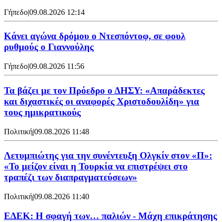
Γήπεδο
|
09.08.2026 12:14
Kάνει αγώνα δρόμου ο Ντεσπόντοφ, σε φουλ
ρυθμούς ο Γιαννούλης
Γήπεδο
|
09.08.2026 11:56
Τα βάζει με τον Πρόεδρο ο ΔΗΣΥ: «Απαράδεκτες
και διχαστικές οι αναφορές Χριστοδουλίδη» για
τους ημικρατικούς
Πολιτική
|
09.08.2026 11:48
Λετυμπιώτης για την συνέντευξη Ολγκίν στον «Π»:
«Το μείζον είναι η Τουρκία να επιστρέψει στο
τραπέζι των διαπραγματεύσεων»
Πολιτική
|
09.08.2026 11:40
ΕΔΕΚ: Η σφαγή των… παλιών - Μάχη επικράτησης