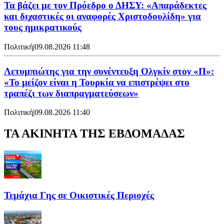
Τα βάζει με τον Πρόεδρο ο ΔΗΣΥ: «Απαράδεκτες
και διχαστικές οι αναφορές Χριστοδουλίδη» για
τους ημικρατικούς
Πολιτική
|
09.08.2026 11:48
Λετυμπιώτης για την συνέντευξη Ολγκίν στον «Π»:
«Το μείζον είναι η Τουρκία να επιστρέψει στο
τραπέζι των διαπραγματεύσεων»
Πολιτική
|
09.08.2026 11:40
ΤΑ ΑΚΙΝΗΤΑ ΤΗΣ ΕΒΔΟΜΑΔΑΣ
Τεμάχια Γης σε Οικιστικές Περιοχές