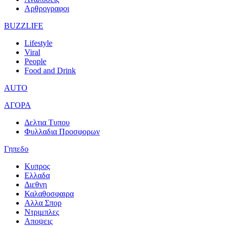
Αρθρογραφοι
BUZZLIFE
Lifestyle
Viral
People
Food and Drink
AUTO
ΑΓΟΡΑ
Δελτια Τυπου
Φυλλαδια Προσφορων
Γηπεδο
Κυπρος
Ελλαδα
Διεθνη
Καλαθοσφαιρα
Αλλα Σπορ
Ντριμπλες
Αποψεις