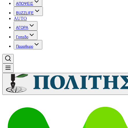
ΑΠΟΨΕΙΣ
BUZZLIFE
AUTO
ΑΓΟΡΑ
Γηπεδο
Παραθυρο