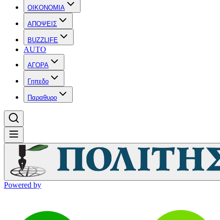
OIKONOMIA
ΑΠΟΨΕΙΣ
BUZZLIFE
AUTO
ΑΓΟΡΑ
Γηπεδο
Παραθυρο
Powered by