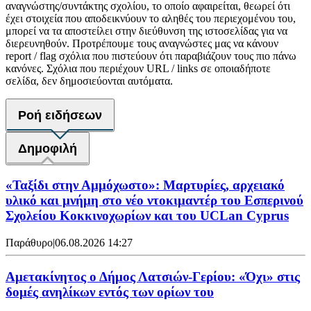
αναγνώστης/συντάκτης σχολίου, το οποίο αφαιρείται, θεωρεί ότι
έχει στοιχεία που αποδεικνύουν το αληθές του περιεχομένου του,
μπορεί να τα αποστείλει στην διεύθυνση της ιστοσελίδας για να
διερευνηθούν. Προτρέπουμε τους αναγνώστες μας να κάνουν
report / flag σχόλια που πιστεύουν ότι παραβιάζουν τους πιο πάνω
κανόνες. Σχόλια που περιέχουν URL / links σε οποιαδήποτε
σελίδα, δεν δημοσιεύονται αυτόματα.
Ροή ειδήσεων
Δημοφιλή
«Ταξίδι στην Αμμόχωστο»: Μαρτυρίες, αρχειακό
υλικό και μνήμη στο νέο ντοκιμαντέρ του Εσπερινού
Σχολείου Κοκκινοχωρίων και του UCLan Cyprus
Παράθυρο
|
06.08.2026 14:27
Αμετακίνητος ο Δήμος Λατσιών-Γερίου: «Όχι» στις
δομές ανηλίκων εντός των ορίων του