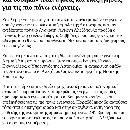
για τις πιο πάνω ενέργειες.
Σε πλήρη ενημέρωση για το σύνολο των ανακριτικών ενεργειών
που έγιναν από την ανακριτική ομάδα της Αστυνομίας και τον
ανεξάρτητο ποινικό Ανακριτή, Αντώνη Αλεξόπουλο προέβη ο
Γενικός Εισαγγελέας, Γιώργος Σαββίδης προς τους γονείς και τον
αδελφό του εθνοφρουρού Θανάση Νικολάου και τους δικηγόρους
της οικογένειας.
Σύμφωνα με ανακοίνωση, στη δίωρη συνάντηση που έγινε στη
Νομική Υπηρεσία, παρόντες ήταν επίσης ο Βοηθός Γενικός
Εισαγγελέας, ο Υπαρχηγός της Αστυνομίας, η ανακριτική ομάδα
της Αστυνομίας, ο κ. Αλεξόπουλος και λειτουργοί της Νομικής
Υπηρεσίας.
Κατά τη διάρκεια της συνάντησης, αναφέρεται, οι αστυνομικοί
ανακριτές παρουσίασαν λεπτομερώς τις ενέργειες στις οποίες
προέβησαν και έγινε συζήτηση και δόθηκαν απαντήσεις και
επεξηγήσεις για τις πιο πάνω ενέργειες. Παραδόθηκαν δε αυτούσια,
τόσο στους δικηγόρους όσο και στην οικογένεια, αντίγραφα της
έκθεσης της ανακριτικής ομάδας ημερομηνίας 2 Φεβρουαρίου και
του γραπτού σημειώματος του ποινικού ανακριτή κ. Αλεξόπουλου
για σκοπούς ενημέρωσης.