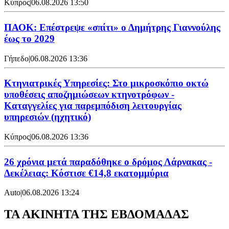
Κύπρος
|
06.08.2026 13:50
ΠΑΟΚ: Επέστρεψε «σπίτι» ο Δημήτρης Γιαννούλης
έως το 2029
Γήπεδο
|
06.08.2026 13:36
Κτηνιατρικές Υπηρεσίες: Στο μικροσκόπιο οκτώ
υποθέσεις αποζημιώσεων κτηνοτρόφων -
Καταγγελίες για παρεμπόδιση λειτουργίας
υπηρεσιών (ηχητικό)
Κύπρος
|
06.08.2026 13:36
26 χρόνια μετά παραδόθηκε ο δρόμος Λάρνακας -
Δεκέλειας: Κόστισε €14,8 εκατομμύρια
Auto
|
06.08.2026 13:24
ΤΑ ΑΚΙΝΗΤΑ ΤΗΣ ΕΒΔΟΜΑΔΑΣ