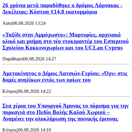
26 χρόνια μετά παραδόθηκε ο δρόμος Λάρνακας -
Δεκέλειας: Κόστισε €14,8 εκατομμύρια
Auto
|
06.08.2026 13:24
«Ταξίδι στην Αμμόχωστο»: Μαρτυρίες, αρχειακό
υλικό και μνήμη στο νέο ντοκιμαντέρ του Εσπερινού
Σχολείου Κοκκινοχωρίων και του UCLan Cyprus
Παράθυρο
|
06.08.2026 14:27
Αμετακίνητος ο Δήμος Λατσιών-Γερίου: «Όχι» στις
δομές ανηλίκων εντός των ορίων του
Κύπρος
|
06.08.2026 14:22
Στα χέρια του Υπουργού Άμυνας το πόρισμα για την
πυρκαγιά στο Πεδίο Βολής Καλού Χωριού –
Αναμένει την ολοκλήρωση της ποινικής έρευνας
Κύπρος
|
06.08.2026 14:10