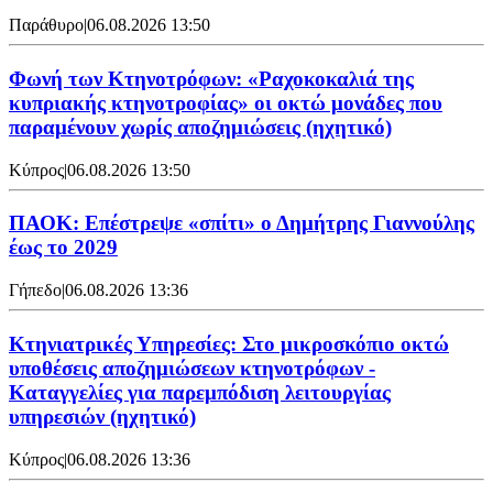
Παράθυρο
|
06.08.2026 13:50
Φωνή των Κτηνοτρόφων: «Ραχοκοκαλιά της
κυπριακής κτηνοτροφίας» οι οκτώ μονάδες που
παραμένουν χωρίς αποζημιώσεις (ηχητικό)
Κύπρος
|
06.08.2026 13:50
ΠΑΟΚ: Επέστρεψε «σπίτι» ο Δημήτρης Γιαννούλης
έως το 2029
Γήπεδο
|
06.08.2026 13:36
Κτηνιατρικές Υπηρεσίες: Στο μικροσκόπιο οκτώ
υποθέσεις αποζημιώσεων κτηνοτρόφων -
Καταγγελίες για παρεμπόδιση λειτουργίας
υπηρεσιών (ηχητικό)
Κύπρος
|
06.08.2026 13:36