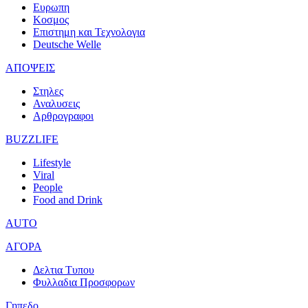
Ευρωπη
Κοσμος
Επιστημη και Τεχνολογια
Deutsche Welle
ΑΠΟΨΕΙΣ
Στηλες
Αναλυσεις
Αρθρογραφοι
BUZZLIFE
Lifestyle
Viral
People
Food and Drink
AUTO
ΑΓΟΡΑ
Δελτια Τυπου
Φυλλαδια Προσφορων
Γηπεδο