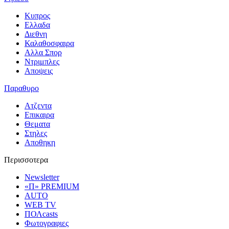
Κυπρος
Ελλαδα
Διεθνη
Καλαθοσφαιρα
Αλλα Σπορ
Ντριμπλες
Αποψεις
Παραθυρο
Ατζεντα
Επικαιρα
Θεματα
Στηλες
Αποθηκη
Περισσοτερα
Newsletter
«Π» PREMIUM
AUTO
WEB TV
ΠΟΛcasts
Φωτογραφιες