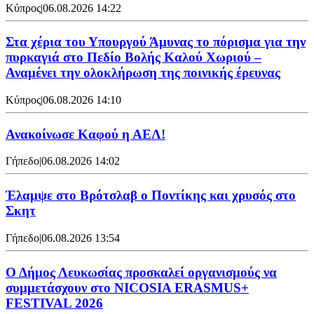
Κύπρος
|
06.08.2026 14:22
Στα χέρια του Υπουργού Άμυνας το πόρισμα για την
πυρκαγιά στο Πεδίο Βολής Καλού Χωριού –
Αναμένει την ολοκλήρωση της ποινικής έρευνας
Κύπρος
|
06.08.2026 14:10
Ανακοίνωσε Καφού η ΑΕΛ!
Γήπεδο
|
06.08.2026 14:02
Έλαμψε στο Βρότσλαβ ο Ποντίκης και χρυσός στο
Σκητ
Γήπεδο
|
06.08.2026 13:54
Ο Δήμος Λευκωσίας προσκαλεί οργανισμούς να
συμμετάσχουν στο NICOSIA ERASMUS+
FESTIVAL 2026