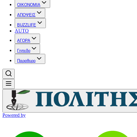
OIKONOMIA
ΑΠΟΨΕΙΣ
BUZZLIFE
AUTO
ΑΓΟΡΑ
Γηπεδο
Παραθυρο
Powered by