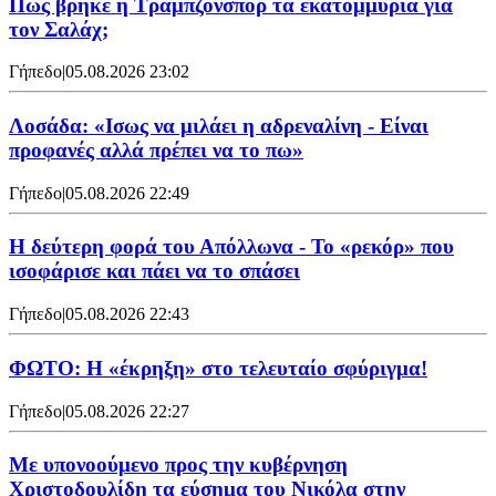
Πώς βρήκε η Τραμπζονσπόρ τα εκατομμύρια για
τον Σαλάχ;
Γήπεδο
|
05.08.2026 23:02
Λοσάδα: «Ισως να μιλάει η αδρεναλίνη - Είναι
προφανές αλλά πρέπει να το πω»
Γήπεδο
|
05.08.2026 22:49
Η δεύτερη φορά του Απόλλωνα - Το «ρεκόρ» που
ισοφάρισε και πάει να το σπάσει
Γήπεδο
|
05.08.2026 22:43
ΦΩΤΟ: Η «έκρηξη» στο τελευταίο σφύριγμα!
Γήπεδο
|
05.08.2026 22:27
Με υπονοούμενο προς την κυβέρνηση
Χριστοδουλίδη τα εύσημα του Νικόλα στην