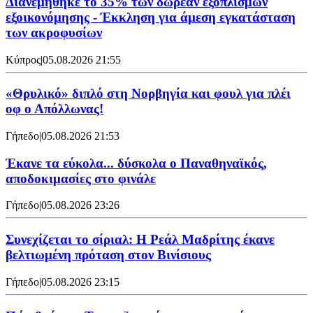
Διανεμήθηκε το 35% των δωρεάν εξοπλισμών
εξοικονόμησης - Έκκληση για άμεση εγκατάσταση
των ακροφυσίων
Κύπρος
|
05.08.2026 21:55
«Θρυλικό» διπλό στη Νορβηγία και φουλ για πλέι
οφ ο Απόλλωνας!
Γήπεδο
|
05.08.2026 21:53
Έκανε τα εύκολα... δύσκολα ο Παναθηναϊκός,
αποδοκιμασίες στο φινάλε
Γήπεδο
|
05.08.2026 23:26
Συνεχίζεται το σίριαλ: Η Ρεάλ Μαδρίτης έκανε
βελτιωμένη πρόταση στον Βινίσιους
Γήπεδο
|
05.08.2026 23:15