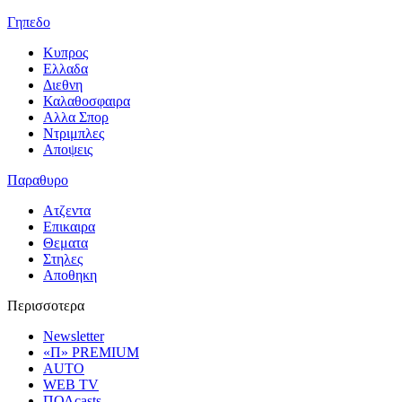
Γηπεδο
Κυπρος
Ελλαδα
Διεθνη
Καλαθοσφαιρα
Αλλα Σπορ
Ντριμπλες
Αποψεις
Παραθυρο
Ατζεντα
Επικαιρα
Θεματα
Στηλες
Αποθηκη
Περισσοτερα
Newsletter
«Π» PREMIUM
AUTO
WEB TV
ΠΟΛcasts