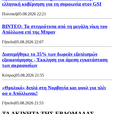
ελληνική κυβέρνηση για τη συμφωνία στον GSI
Πολιτική
|
05.08.2026 22:21
ΒΙΝΤΕΟ: Τα στιγμιότυπα από τη μεγάλη νίκη του
Απόλλωνα επί της Μπραν
Γήπεδο
|
05.08.2026 22:07
Διανεμήθηκε το 35% των δωρεάν εξοπλισμών
εξοικονόμησης - Έκκληση για άμεση εγκατάσταση
των ακροφυσίων
Κύπρος
|
05.08.2026 21:55
«Θρυλικό» διπλό στη Νορβηγία και φουλ για πλέι
οφ ο Απόλλωνας!
Γήπεδο
|
05.08.2026 21:53
ΤΑ ΑΚΙΝΗΤΑ ΤΗΣ ΕΒΔΟΜΑΔΑΣ