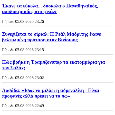
Έκανε τα εύκολα... δύσκολα ο Παναθηναϊκός,
αποδοκιμασίες στο φινάλε
Γήπεδο
|
05.08.2026 23:26
Συνεχίζεται το σίριαλ: Η Ρεάλ Μαδρίτης έκανε
βελτιωμένη πρόταση στον Βινίσιους
Γήπεδο
|
05.08.2026 23:15
Πώς βρήκε η Τραμπζονσπόρ τα εκατομμύρια για
τον Σαλάχ;
Γήπεδο
|
05.08.2026 23:02
Λοσάδα: «Ισως να μιλάει η αδρεναλίνη - Είναι
προφανές αλλά πρέπει να το πω»
Γήπεδο
|
05.08.2026 22:49