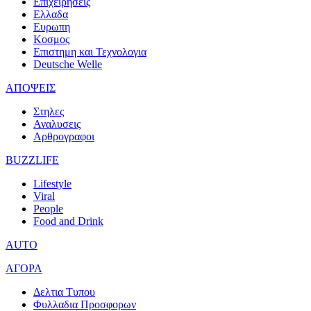
Επιχειρησεις
Ελλαδα
Ευρωπη
Κοσμος
Επιστημη και Τεχνολογια
Deutsche Welle
ΑΠΟΨΕΙΣ
Στηλες
Αναλυσεις
Αρθρογραφοι
BUZZLIFE
Lifestyle
Viral
People
Food and Drink
AUTO
ΑΓΟΡΑ
Δελτια Τυπου
Φυλλαδια Προσφορων