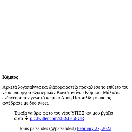
Κόμπος
Αρκετά λογοπαίγνια και διάφορα αστεία προκάλεσε το επίθετο του
νέου υπουργού Εξωτερικών Κωνσταντίνου Κόμπου. Μάλιστα
ενέπνευσε τον γνωστό κωμικό Λούη Πατσαλίδη ο οποίος
αντέδρασε με δύο tweet.
Έψαξα να βρω φωτο του νέου ΥΠΕΞ και μου βγάζει
αυτό 🤷
pic.twitter.com/xlE9JH58UR
— louis patsalides (@patsalidesl)
February 27, 2023