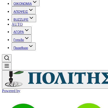
OIKONOMIA
ΑΠΟΨΕΙΣ
BUZZLIFE
AUTO
ΑΓΟΡΑ
Γηπεδο
Παραθυρο
Powered by