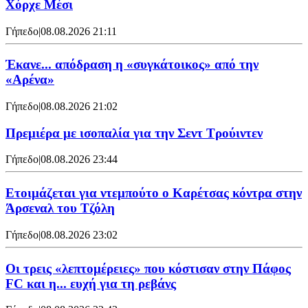
Χόρχε Μέσι
Γήπεδο
|
08.08.2026 21:11
Έκανε... απόδραση η «συγκάτοικος» από την
«Αρένα»
Γήπεδο
|
08.08.2026 21:02
Πρεμιέρα με ισοπαλία για την Σεντ Τρούιντεν
Γήπεδο
|
08.08.2026 23:44
Ετοιμάζεται για ντεμπούτο ο Καρέτσας κόντρα στην
Άρσεναλ του Τζόλη
Γήπεδο
|
08.08.2026 23:02
Οι τρεις «λεπτομέρειες» που κόστισαν στην Πάφος
FC και η... ευχή για τη ρεβάνς