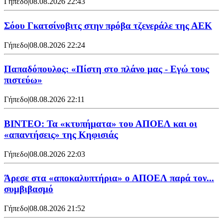
Γήπεδο
|
08.08.2026 22:43
Σόου Γκατσίνοβιτς στην πρόβα τζενεράλε της ΑΕΚ
Γήπεδο
|
08.08.2026 22:24
Παπαδόπουλος: «Πίστη στο πλάνο μας - Εγώ τους
πιστεύω»
Γήπεδο
|
08.08.2026 22:11
ΒΙΝΤΕΟ: Τα «κτυπήματα» του ΑΠΟΕΛ και οι
«απαντήσεις» της Κηφισιάς
Γήπεδο
|
08.08.2026 22:03
Άρεσε στα «αποκαλυπτήρια» ο ΑΠΟΕΛ παρά τον...
συμβιβασμό
Γήπεδο
|
08.08.2026 21:52