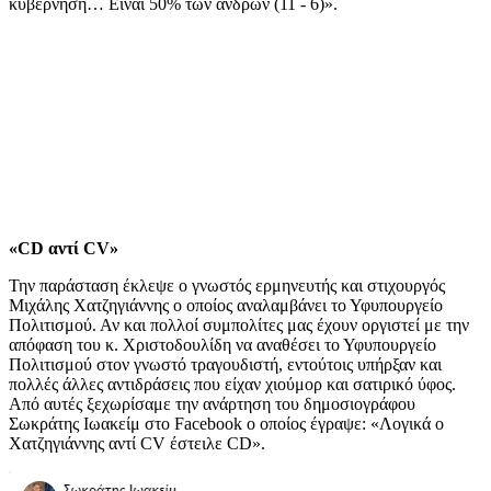
κυβέρνηση… Είναι 50% των ανδρών (11 - 6)».
«CD
αντί CV
»
Την παράσταση έκλεψε ο γνωστός ερμηνευτής και στιχουργός
Μιχάλης Χατζηγιάννης ο οποίος αναλαμβάνει το Υφυπουργείο
Πολιτισμού. Αν και πολλοί συμπολίτες μας έχουν οργιστεί με την
απόφαση του κ. Χριστοδουλίδη να αναθέσει το Υφυπουργείο
Πολιτισμού στον γνωστό τραγουδιστή, εντούτοις υπήρξαν και
πολλές άλλες αντιδράσεις που είχαν χιούμορ και σατιρικό ύφος.
Από αυτές ξεχωρίσαμε την ανάρτηση του δημοσιογράφου
Σωκράτης Ιωακείμ στο Facebook ο οποίος έγραψε: «Λογικά ο
Χατζηγιάννης αντί CV έστειλε CD».