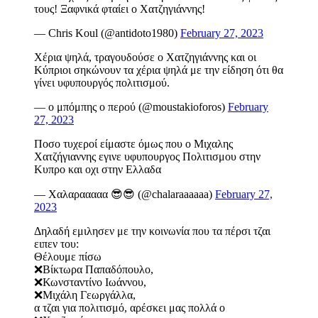
τους! Ξαφνικά φταίει ο Χατζηγιάννης!
— Chris Koul (@antidoto1980)
February 27, 2023
Χέρια ψηλά, τραγουδούσε ο Χατζηγιάννης και οι
Κύπριοι σηκώνουν τα χέρια ψηλά με την είδηση ότι θα
γίνει υφυπουργός πολιτισμού.
— ο μπόμπης ο περού (@moustakioforos)
February
27, 2023
Ποσο τυχεροί είμαστε όμως που ο Μιχαλης
Χατζήγιαννης εγινε υφυπουργος Πολιτισμου στην
Κυπρο και οχι στην Ελλαδα
— Χαλαρααααα 😎😎 (@chalaraaaaaa)
February 27,
2023
Δηλαδή εμιλησεν με την κοινωνία που τα πέρσι τζαι
ειπεν του:
Θέλουμε πίσω
❌Βίκτωρα Παπαδόπουλο,
❌Κωνσταντίνο Ιωάννου,
❌Μιχάλη Γεωργάλλα,
α τζαι για πολιτισμό, αρέσκει μας πολλά ο