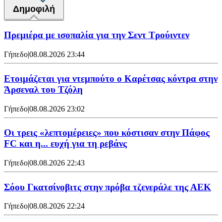
Δημοφιλή
Πρεμιέρα με ισοπαλία για την Σεντ Τρούιντεν
Γήπεδο
|
08.08.2026 23:44
Ετοιμάζεται για ντεμπούτο ο Καρέτσας κόντρα στην
Άρσεναλ του Τζόλη
Γήπεδο
|
08.08.2026 23:02
Οι τρεις «λεπτομέρειες» που κόστισαν στην Πάφος
FC και η... ευχή για τη ρεβάνς
Γήπεδο
|
08.08.2026 22:43
Σόου Γκατσίνοβιτς στην πρόβα τζενεράλε της ΑΕΚ
Γήπεδο
|
08.08.2026 22:24