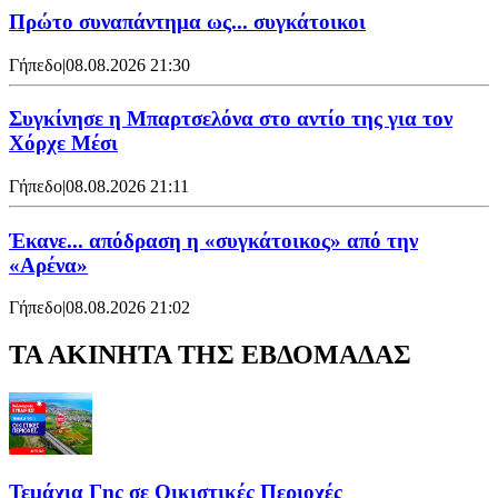
Πρώτο συναπάντημα ως... συγκάτοικοι
Γήπεδο
|
08.08.2026 21:30
Συγκίνησε η Μπαρτσελόνα στο αντίο της για τον
Χόρχε Μέσι
Γήπεδο
|
08.08.2026 21:11
Έκανε... απόδραση η «συγκάτοικος» από την
«Αρένα»
Γήπεδο
|
08.08.2026 21:02
ΤΑ ΑΚΙΝΗΤΑ ΤΗΣ ΕΒΔΟΜΑΔΑΣ
Τεμάχια Γης σε Οικιστικές Περιοχές