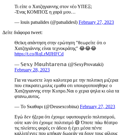
Τι είπε ο Χατζηγιαννης στον νέο ΥΠΕΞ;
-Ένας ΚΟΜΠΟΣ η χαρά μου…
— louis patsalides (@patsalidesl)
February 27, 2023
Δείτε διάφορα tweet:
Θεϊκη απάντηση στην ερώτηση "θεωρείτε ότι ο
Χατζηγιάννης είναι τεχνοκράτης" 😂😂😂
https://t.co/RqLrMJHFCd
— 𝕊𝕖𝕩𝕪 𝕄𝕠𝕦𝕙𝕥𝕒𝕣𝕖𝕟𝕒 (@SexyProvataki)
February 28, 2023
Για να νιωσετε λιγο καλυτερα με την πολιτικη μιζερια
που επικρατει,μολις εμαθα οτι υπουργοποιηθηκε ο
Χατζηγιαννης στην Κυπρο.Ναι ο χερια ψηλα κι ολα τα
φτανω,αυτος.
— Το Sκαθαρι (@Deusexcobina)
February 27, 2023
Εγώ δεν ήξερα ότι έχουμε υφυπουργείο πολιτισμού,
ούτε καν ότι έχουμε πολιτισμό 😄 Όποτε πάω θέατρο
τις πλείστες φορές εν άδειο ή έχει μέσα πέντε
καλλιτέχνες που μπήκαν δωρεάν να δουν τους φίλους