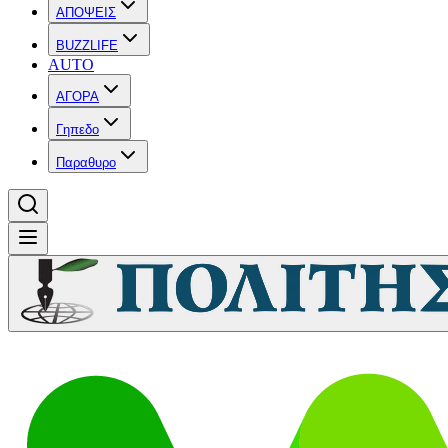
ΑΠΟΨΕΙΣ
BUZZLIFE
AUTO
ΑΓΟΡΑ
Γηπεδο
Παραθυρο