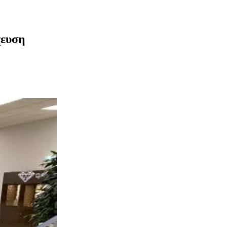
χευση