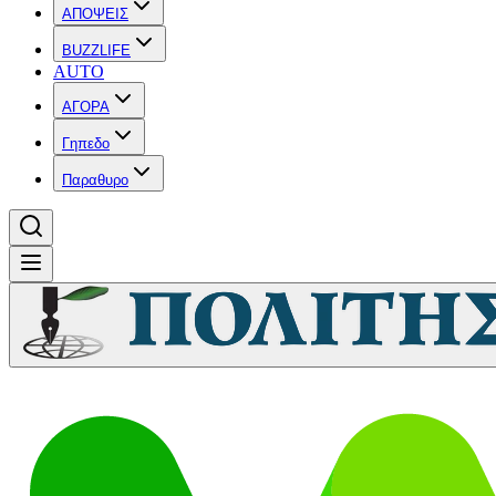
ΑΠΟΨΕΙΣ
BUZZLIFE
AUTO
ΑΓΟΡΑ
Γηπεδο
Παραθυρο