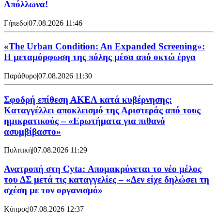
Απόλλωνα!
Γήπεδο
|
07.08.2026 11:46
«The Urban Condition: An Expanded Screening»:
Η μεταμόρφωση της πόλης μέσα από οκτώ έργα
Παράθυρο
|
07.08.2026 11:30
Σφοδρή επίθεση ΑΚΕΛ κατά κυβέρνησης:
Καταγγέλλει αποκλεισμό της Αριστεράς από τους
ημικρατικούς – «Ερωτήματα για πιθανό
ασυμβίβαστο»
Πολιτική
|
07.08.2026 11:29
Ανατροπή στη Cyta: Απομακρύνεται το νέο μέλος
του ΔΣ μετά τις καταγγελίες – «Δεν είχε δηλώσει τη
σχέση με τον οργανισμό»
Κύπρος
|
07.08.2026 12:37