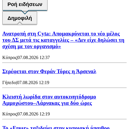
Ροή ειδήσεων
Δημοφιλή
Ανατροπή στη Cyta: Απομακρύνεται το νέο μέλος
του ΔΣ μετά τις καταγγελίες – «Δεν είχε δηλώσει τη
σχέση με τον οργανισμό»
Κύπρος
|
07.08.2026 12:37
Στρέφεται στον Φεράν Τόρες η Άρσεναλ
Γήπεδο
|
07.08.2026 12:19
Κλειστή λωρίδα στον αυτοκινητόδρομο
Αμμοχώστου–Λάρνακας για δύο ώρες
Κύπρος
|
07.08.2026 12:19
To «Frear» ταξιδεύει στην κυπριακή ύπαιθρο