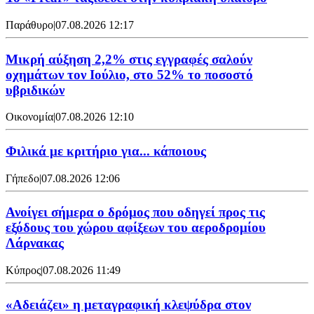
Παράθυρο
|
07.08.2026 12:17
Μικρή αύξηση 2,2% στις εγγραφές σαλούν
οχημάτων τον Ιούλιο, στο 52% το ποσοστό
υβριδικών
Οικονομία
|
07.08.2026 12:10
Φιλικά με κριτήριο για... κάποιους
Γήπεδο
|
07.08.2026 12:06
Ανοίγει σήμερα ο δρόμος που οδηγεί προς τις
εξόδους του χώρου αφίξεων του αεροδρομίου
Λάρνακας
Κύπρος
|
07.08.2026 11:49
«Αδειάζει» η μεταγραφική κλεψύδρα στον