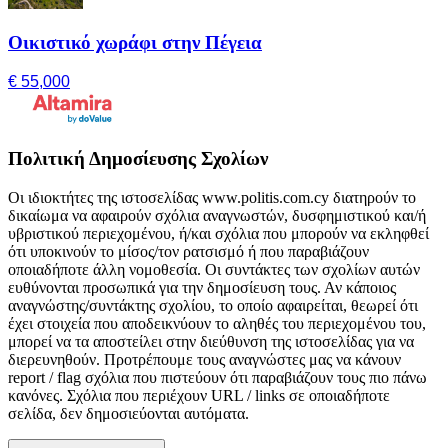
Οικιστικό χωράφι στην Πέγεια
€ 55,000
Πολιτική Δημοσίευσης Σχολίων
Οι ιδιοκτήτες της ιστοσελίδας www.politis.com.cy διατηρούν το
δικαίωμα να αφαιρούν σχόλια αναγνωστών, δυσφημιστικού και/ή
υβριστικού περιεχομένου, ή/και σχόλια που μπορούν να εκληφθεί
ότι υποκινούν το μίσος/τον ρατσισμό ή που παραβιάζουν
οποιαδήποτε άλλη νομοθεσία. Οι συντάκτες των σχολίων αυτών
ευθύνονται προσωπικά για την δημοσίευση τους. Αν κάποιος
αναγνώστης/συντάκτης σχολίου, το οποίο αφαιρείται, θεωρεί ότι
έχει στοιχεία που αποδεικνύουν το αληθές του περιεχομένου του,
μπορεί να τα αποστείλει στην διεύθυνση της ιστοσελίδας για να
διερευνηθούν. Προτρέπουμε τους αναγνώστες μας να κάνουν
report / flag σχόλια που πιστεύουν ότι παραβιάζουν τους πιο πάνω
κανόνες. Σχόλια που περιέχουν URL / links σε οποιαδήποτε
σελίδα, δεν δημοσιεύονται αυτόματα.