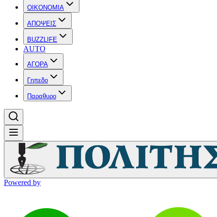
OIKONOMIA
ΑΠΟΨΕΙΣ
BUZZLIFE
AUTO
ΑΓΟΡΑ
Γηπεδο
Παραθυρο
Powered by