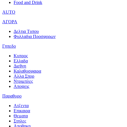
Food and Drink
AUTO
ΑΓΟΡΑ
Δελτια Τυπου
Φυλλαδια Προσφορων
Γηπεδο
Κυπρος
Ελλαδα
Διεθνη
Καλαθοσφαιρα
Αλλα Σπορ
Ντριμπλες
Αποψεις
Παραθυρο
Ατζεντα
Επικαιρα
Θεματα
Στηλες
Αποθηκη