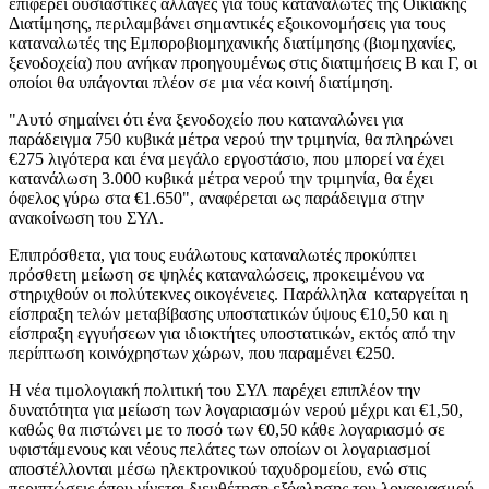
επιφέρει ουσιαστικές αλλαγές για τους καταναλωτές της Οικιακής
Διατίμησης, περιλαμβάνει σημαντικές εξοικονομήσεις για τους
καταναλωτές της Εμποροβιομηχανικής διατίμησης (βιομηχανίες,
ξενοδοχεία) που ανήκαν προηγουμένως στις διατιμήσεις Β και Γ, οι
οποίοι θα υπάγονται πλέον σε μια νέα κοινή διατίμηση.
"Αυτό σημαίνει ότι ένα ξενοδοχείο που καταναλώνει για
παράδειγμα 750 κυβικά μέτρα νερού την τριμηνία, θα πληρώνει
€275 λιγότερα και ένα μεγάλο εργοστάσιο, που μπορεί να έχει
κατανάλωση 3.000 κυβικά μέτρα νερού την τριμηνία, θα έχει
όφελος γύρω στα €1.650", αναφέρεται ως παράδειγμα στην
ανακοίνωση του ΣΥΛ.
Επιπρόσθετα, για τους ευάλωτους καταναλωτές προκύπτει
πρόσθετη μείωση σε ψηλές καταναλώσεις, προκειμένου να
στηριχθούν οι πολύτεκνες οικογένειες. Παράλληλα καταργείται η
είσπραξη τελών μεταβίβασης υποστατικών ύψους €10,50 και η
είσπραξη εγγυήσεων για ιδιοκτήτες υποστατικών, εκτός από την
περίπτωση κοινόχρηστων χώρων, που παραμένει €250.
Η νέα τιμολογιακή πολιτική του ΣΥΛ παρέχει επιπλέον την
δυνατότητα για μείωση των λογαριασμών νερού μέχρι και €1,50,
καθώς θα πιστώνει με το ποσό των €0,50 κάθε λογαριασμό σε
υφιστάμενους και νέους πελάτες των οποίων οι λογαριασμοί
αποστέλλονται μέσω ηλεκτρονικού ταχυδρομείου, ενώ στις
περιπτώσεις όπου γίνεται διευθέτηση εξόφλησης του λογαριασμού