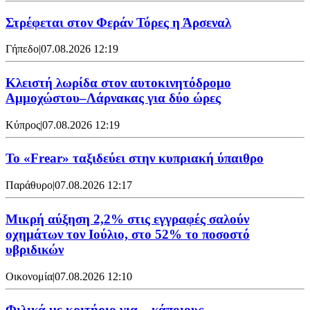
Στρέφεται στον Φεράν Τόρες η Άρσεναλ
Γήπεδο
|
07.08.2026 12:19
Κλειστή λωρίδα στον αυτοκινητόδρομο
Αμμοχώστου–Λάρνακας για δύο ώρες
Κύπρος
|
07.08.2026 12:19
To «Frear» ταξιδεύει στην κυπριακή ύπαιθρο
Παράθυρο
|
07.08.2026 12:17
Μικρή αύξηση 2,2% στις εγγραφές σαλούν
οχημάτων τον Ιούλιο, στο 52% το ποσοστό
υβριδικών
Οικονομία
|
07.08.2026 12:10
Φιλικά με κριτήριο για... κάποιους