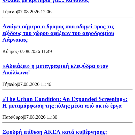
Γήπεδο
|
07.08.2026 12:06
Ανοίγει σήμερα ο δρόμος που οδηγεί προς τις
εξόδους του χώρου αφίξεων του αεροδρομίου
Λάρνακας
Κύπρος
|
07.08.2026 11:49
«Αδειάζει» η μεταγραφική κλεψύδρα στον
Απόλλωνα!
Γήπεδο
|
07.08.2026 11:46
«The Urban Condition: An Expanded Screening»:
Η μεταμόρφωση της πόλης μέσα από οκτώ έργα
Παράθυρο
|
07.08.2026 11:30
Σφοδρή επίθεση ΑΚΕΛ κατά κυβέρνησης: