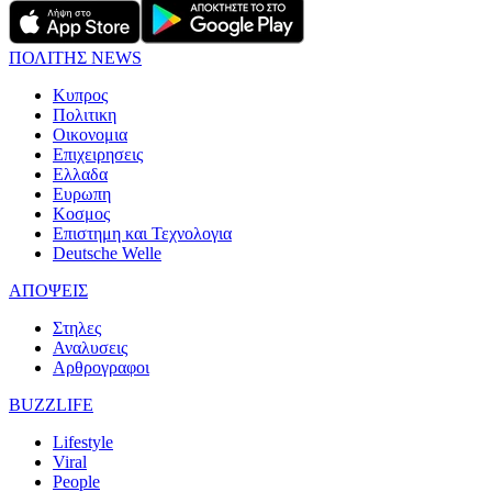
ΠΟΛΙΤΗΣ NEWS
Κυπρος
Πολιτικη
Οικονομια
Επιχειρησεις
Ελλαδα
Ευρωπη
Κοσμος
Επιστημη και Τεχνολογια
Deutsche Welle
ΑΠΟΨΕΙΣ
Στηλες
Αναλυσεις
Αρθρογραφοι
BUZZLIFE
Lifestyle
Viral
People