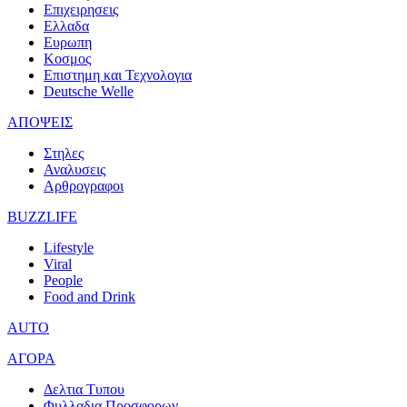
Επιχειρησεις
Ελλαδα
Ευρωπη
Κοσμος
Επιστημη και Τεχνολογια
Deutsche Welle
ΑΠΟΨΕΙΣ
Στηλες
Αναλυσεις
Αρθρογραφοι
BUZZLIFE
Lifestyle
Viral
People
Food and Drink
AUTO
ΑΓΟΡΑ
Δελτια Τυπου
Φυλλαδια Προσφορων