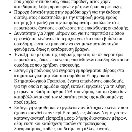
που χρήζουν επισκευής, όπως παραδείγματος χάριν
κατεδάφιση, λήψη προσωρινών μέτρων ή και περίφραξης.
Παροχή δυνατότητας στην αρμόδια αρχή για την έκδοση
διατάγματος δικαστηρίου με την υποβολή μονομερούς
αίτησης (ex parte) για την απομάκρυνση προσώπων στις
περιπτώσεις άρνησης εκκένωσης της επικίνδυνης οικοδομής.
Δυνατότητα για λήψη μέτρων και για τις περιπτώσεις όπου
εμφανίζεται κίνδυνος σε τεμάχια γης στα οποία βρίσκεται
οικοδομή, ώστε να μπορούν να αντιμετωπιστούν τυχόν
φαινόμενα, όπως η κατάρρευση βράχων.
Ένταξη του μέτρου της επιβολής προστίμου σε περαιτέρω
περιπτώσεις, όπως εκκένωση επικίνδυνων οικοδομών και σε
οικοδομές που χρήζουν επισκευής.
Εισαγωγή πρόνοιας για εγγραφή εμπράγματου βάρους στο
κτηματολογικό μητρώο του αρμόδιου Επαρχιακού
Κτηματολογικού Γραφείου, έναντι επικίνδυνης οικοδομής,
για την οποία η αρμόδια αρχή εκτελεί εργασίες για τη λήψη
μέτρων με βάση το άρθρο 15Β του νόμου, και τα έξοδα δεν
καταβάλλονται από τον ιδιοκτήτη εντός της καθορισμένης
προθεσμίας.
Εισαγωγή νομοθετικών εργαλείων αντίστοιχων εκείνων που
έχουν εισαχθεί στον περί Εισπράξεως Φόρων Νόμο για την
καταναγκαστική είσπραξη μέσω λήψης δικαστικών μέτρων,
δέσμευση και κατάσχεση ποσών σε τραπεζικούς
λογαριασμούς, καθώς και δέσμευση άλλης κινητής