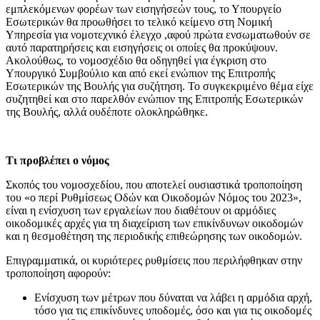
εμπλεκόμενων φορέων των εισηγήσεών τους, το Υπουργείο
Εσωτερικών θα προωθήσει το τελικό κείμενο στη Νομική
Υπηρεσία για νομοτεχνικό έλεγχο ,αφού πρώτα ενσωματωθούν σε
αυτό παρατηρήσεις και εισηγήσεις οι οποίες θα προκύψουν.
Ακολούθως, το νομοσχέδιο θα οδηγηθεί για έγκριση στο
Υπουργικό Συμβούλιο και από εκεί ενώπιον της Επιτροπής
Εσωτερικών της Βουλής για συζήτηση. Το συγκεκριμένο θέμα είχε
συζητηθεί και στο παρελθόν ενώπιον της Επιτροπής Εσωτερικών
της Βουλής, αλλά ουδέποτε ολοκληρώθηκε.
Τι προβλέπει ο νόμος
Σκοπός του νομοσχεδίου, που αποτελεί ουσιαστικά τροποποίηση
του «ο περί Ρυθμίσεως Οδών και Οικοδομών Νόμος του 2023»,
είναι η ενίσχυση των εργαλείων που διαθέτουν οι αρμόδιες
οικοδομικές αρχές για τη διαχείριση των επικίνδυνων οικοδομών
και η θεσμοθέτηση της περιοδικής επιθεώρησης των οικοδομών.
Επιγραμματικά, οι κυριότερες ρυθμίσεις που περιλήφθηκαν στην
τροποποίηση αφορούν:
Ενίσχυση των μέτρων που δύναται να λάβει η αρμόδια αρχή,
τόσο για τις επικίνδυνες υποδομές, όσο και για τις οικοδομές