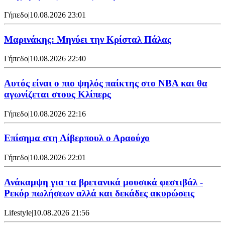
Γήπεδο
|
10.08.2026 23:01
Μαρινάκης: Μηνύει την Κρίσταλ Πάλας
Γήπεδο
|
10.08.2026 22:40
Αυτός είναι ο πιο ψηλός παίκτης στο NBA και θα
αγωνίζεται στους Κλίπερς
Γήπεδο
|
10.08.2026 22:16
Επίσημα στη Λίβερπουλ ο Αραούχο
Γήπεδο
|
10.08.2026 22:01
Ανάκαμψη για τα βρετανικά μουσικά φεστιβάλ -
Ρεκόρ πωλήσεων αλλά και δεκάδες ακυρώσεις
Lifestyle
|
10.08.2026 21:56