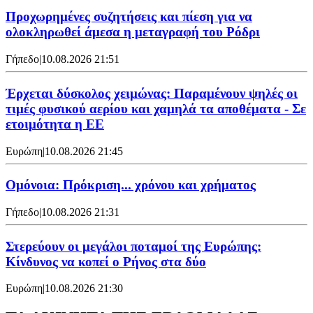
Προχωρημένες συζητήσεις και πίεση για να
ολοκληρωθεί άμεσα η μεταγραφή του Ρόδρι
Γήπεδο
|
10.08.2026 21:51
Έρχεται δύσκολος χειμώνας: Παραμένουν ψηλές οι
τιμές φυσικού αερίου και χαμηλά τα αποθέματα - Σε
ετοιμότητα η ΕΕ
Ευρώπη
|
10.08.2026 21:45
Ομόνοια: Πρόκριση... χρόνου και χρήματος
Γήπεδο
|
10.08.2026 21:31
Στερεύουν οι μεγάλοι ποταμοί της Ευρώπης:
Κίνδυνος να κοπεί ο Ρήνος στα δύο
Ευρώπη
|
10.08.2026 21:30