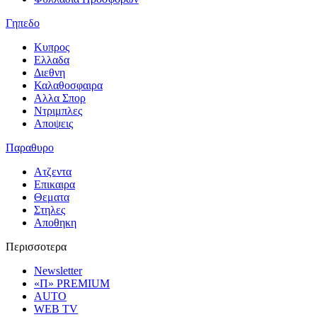
Γηπεδο
Κυπρος
Ελλαδα
Διεθνη
Καλαθοσφαιρα
Αλλα Σπορ
Ντριμπλες
Αποψεις
Παραθυρο
Ατζεντα
Επικαιρα
Θεματα
Στηλες
Αποθηκη
Περισσοτερα
Newsletter
«Π» PREMIUM
AUTO
WEB TV