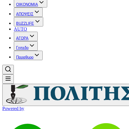
OIKONOMIA
ΑΠΟΨΕΙΣ
BUZZLIFE
AUTO
ΑΓΟΡΑ
Γηπεδο
Παραθυρο
Powered by