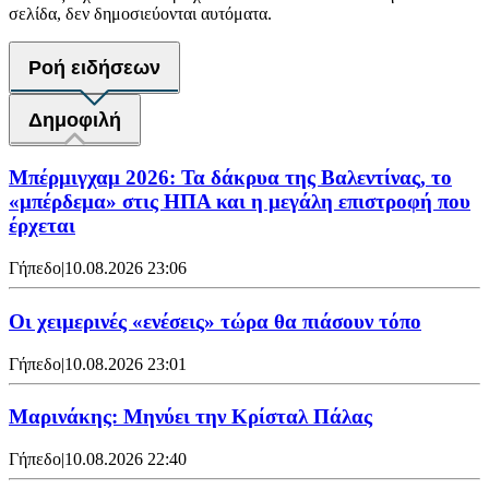
σελίδα, δεν δημοσιεύονται αυτόματα.
Ροή ειδήσεων
Δημοφιλή
Μπέρμιγχαμ 2026: Τα δάκρυα της Βαλεντίνας, το
«μπέρδεμα» στις ΗΠΑ και η μεγάλη επιστροφή που
έρχεται
Γήπεδο
|
10.08.2026 23:06
Οι χειμερινές «ενέσεις» τώρα θα πιάσουν τόπο
Γήπεδο
|
10.08.2026 23:01
Μαρινάκης: Μηνύει την Κρίσταλ Πάλας
Γήπεδο
|
10.08.2026 22:40