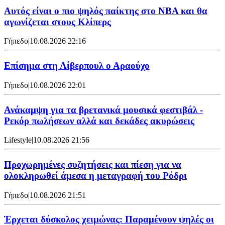
Αυτός είναι ο πιο ψηλός παίκτης στο NBA και θα
αγωνίζεται στους Κλίπερς
Γήπεδο
|
10.08.2026 22:16
Επίσημα στη Λίβερπουλ ο Αραούχο
Γήπεδο
|
10.08.2026 22:01
Ανάκαμψη για τα βρετανικά μουσικά φεστιβάλ -
Ρεκόρ πωλήσεων αλλά και δεκάδες ακυρώσεις
Lifestyle
|
10.08.2026 21:56
Προχωρημένες συζητήσεις και πίεση για να
ολοκληρωθεί άμεσα η μεταγραφή του Ρόδρι
Γήπεδο
|
10.08.2026 21:51
Έρχεται δύσκολος χειμώνας: Παραμένουν ψηλές οι