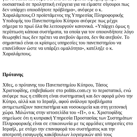
ουσιαστικά σε προληπτική ενέργεια για να είμαστε σίγουροι πως
δεν υπάρχει οποιοδήποτε πρόβλημα», ανέφερε ο κ.
Χαραλάμπους.
Ο προϊστάμενος της Υπηρεσίας Πληροφορικής
Υποδομής του Πανεπιστημίου Κύπρου ανέφερε πως μέχρι
σήμερα το πρωί όλα θα λειτουργούν κανονικά. «Υπάρχει όμως η
περίπτωση κάποια συστήματα, τα οποία για τον οποιονδήποτε λόγο
θεωρηθεί πως δεν πρέπει να ανεβούν άμεσα, δεν θα ανεβούν. Το
σημαντικό είναι οι κρίσιμες υπηρεσίες του πανεπιστημίου να
επανέλθουν ώστε να υπάρξει ομαλότητα», κατέληξε ο κ.
Χαραλάμπους.
Πρύτανης
Χθες, ο πρύτανης του Πανεπιστημίου Κύπρου, Τάσος
Χριστοφίδης, επιβεβαίωσε στο politis.com.cy το περιστατικό, ενώ
ανέφερε πως η επίθεση είναι συστηματική και δεν αφορά μόνο την
Κύπρο, αλλά και το Ισραήλ, αφού ανάλογα προβλήματα
αντιμετωπίζουν πανεπιστήμια και νοσοκομεία και στη γειτονική
χώρα. Μιλώντας στην ιστοσελίδα του «Π», ο κ. Χριστοφίδης
σημείωσε ότι η κυπριακή Υπηρεσία Προστασίας των Συστημάτων
Πληροφορικής είναι σε επικοινωνία με τις αρμόδιες υπηρεσίες στο
Ισραήλ, με στόχο την επαναφορά του συστήματος και την
αποτροπή εισαγωγής κακόβουλων λογισμικών από τους