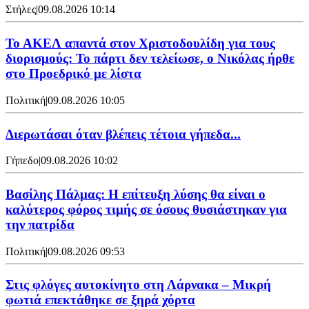
Στήλες
|
09.08.2026 10:14
Το ΑΚΕΛ απαντά στον Χριστοδουλίδη για τους
διορισμούς: Το πάρτι δεν τελείωσε, ο Νικόλας ήρθε
στο Προεδρικό με λίστα
Πολιτική
|
09.08.2026 10:05
Διερωτάσαι όταν βλέπεις τέτοια γήπεδα...
Γήπεδο
|
09.08.2026 10:02
Βασίλης Πάλμας: Η επίτευξη λύσης θα είναι ο
καλύτερος φόρος τιμής σε όσους θυσιάστηκαν για
την πατρίδα
Πολιτική
|
09.08.2026 09:53
Στις φλόγες αυτοκίνητο στη Λάρνακα – Μικρή
φωτιά επεκτάθηκε σε ξηρά χόρτα