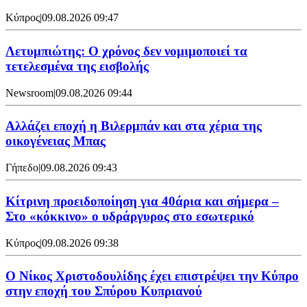
Κύπρος
|
09.08.2026 09:47
Λετυμπιώτης: Ο χρόνος δεν νομιμοποιεί τα
τετελεσμένα της εισβολής
Newsroom
|
09.08.2026 09:44
Aλλάζει εποχή η Βιλερμπάν και στα χέρια της
οικογένειας Μπας
Γήπεδο
|
09.08.2026 09:43
Κίτρινη προειδοποίηση για 40άρια και σήμερα –
Στο «κόκκινο» ο υδράργυρος στο εσωτερικό
Κύπρος
|
09.08.2026 09:38
Ο Νίκος Χριστοδουλίδης έχει επιστρέψει την Κύπρο
στην εποχή του Σπύρου Κυπριανού