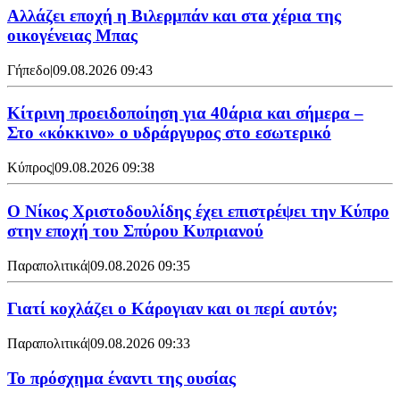
Aλλάζει εποχή η Βιλερμπάν και στα χέρια της
οικογένειας Μπας
Γήπεδο
|
09.08.2026 09:43
Κίτρινη προειδοποίηση για 40άρια και σήμερα –
Στο «κόκκινο» ο υδράργυρος στο εσωτερικό
Κύπρος
|
09.08.2026 09:38
Ο Νίκος Χριστοδουλίδης έχει επιστρέψει την Κύπρο
στην εποχή του Σπύρου Κυπριανού
Παραπολιτικά
|
09.08.2026 09:35
Γιατί κοχλάζει ο Κάρογιαν και οι περί αυτόν;
Παραπολιτικά
|
09.08.2026 09:33
Το πρόσχημα έναντι της ουσίας