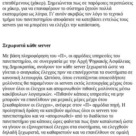
επιτιθέμενους (χάκερ). Σημειώνεται πως σε παρόμοιες περιπτώσεις
οι χάκερ, για να επαναφέρουν το σύστημα ζητούν πολλά
εκατομμύρια ως λύτρα. Γι’ αυτόν ακριβώς τον λόγο το τεχνικό
τμήμα του πανεπιστημίου αποφάσισε να κατεβάσει εντελώς τους
servers για να μπορέσει να ελέγξει την κατάσταση.
Ξεχωριστά κάθε server
Με βάση πληροφόρηση του «Π», οι αρμόδιες υπηρεσίες του
πανεπιστημίου, σε συνεργασία με την Αρχή Ψηφιακής Ασφάλειας
της Δημοκρατίας, ανοίγουν τον κάθε server ξεχωριστά ώστε να
γίνεται ο αναγκαίος έλεγχος πριν να επανέρχονται τα συστήματα σε
κανονική λειτουργία. Ωστόσο, όπου εντοπίζονται οποιεσδήποτε
μολύνσεις θα παραμένουν οι servers εκτός λειτουργίας μέχρις ότου
γίνουν όλοι οι έλεγχοι και απομονωθούν πιθανές μολύνσεις μέσω
κακόβουλων λογισμικών. «Πιθανόν κάποιες υπηρεσίες να μην
μπορούν να επανέλθουν για μερικές μέρες μέχρι ότου
ξεκαθαρίσουν οι έλεγχοι», ανέφερε στον «Π» αρμόδια πηγή. Η
προληπτική δράση να κατεβούν αμέσως όλοι οι servers του
πανεπιστημίου και να «απομονωθεί» από το διαδίκτυο το
πανεπιστήμιο για κάποιες ώρες φαίνεται πως ήταν καταλυτική ώστε
να γίνουν οι εξονυχιστικοί έλεγχοι στα συστήματα, να ελεγχθούν
δηλαδή ξεχωριστά, να καθαριστούν και να επανέλθουν σε ομαλή