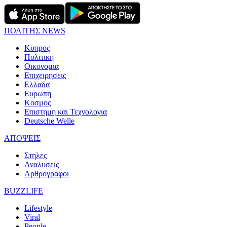
ΠΟΛΙΤΗΣ NEWS
Κυπρος
Πολιτικη
Οικονομια
Επιχειρησεις
Ελλαδα
Ευρωπη
Κοσμος
Επιστημη και Τεχνολογια
Deutsche Welle
ΑΠΟΨΕΙΣ
Στηλες
Αναλυσεις
Αρθρογραφοι
BUZZLIFE
Lifestyle
Viral
People