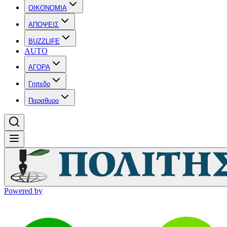
OIKONOMIA
ΑΠΟΨΕΙΣ
BUZZLIFE
AUTO
ΑΓΟΡΑ
Γηπεδο
Παραθυρο
Powered by