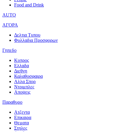
Food and Drink
AUTO
ΑΓΟΡΑ
Δελτια Τυπου
Φυλλαδια Προσφορων
Γηπεδο
Κυπρος
Ελλαδα
Διεθνη
Καλαθοσφαιρα
Αλλα Σπορ
Ντριμπλες
Αποψεις
Παραθυρο
Ατζεντα
Επικαιρα
Θεματα
Στηλες