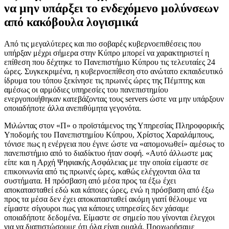
να μην υπάρξει το ενδεχόμενο μολύνσεων
από κακόβουλα λογισμικά
Α
πό τις μεγαλύτερες και πιο σοβαρές κυβερνοεπιθέσεις που
υπήρξαν μέχρι σήμερα στην Κύπρο μπορεί να χαρακτηριστεί η
επίθεση που δέχτηκε το Πανεπιστήμιο Κύπρου τις τελευταίες 24
ώρες. Συγκεκριμένα, η κυβερνοεπίθεση στο ανώτατο εκπαιδευτικό
ίδρυμα του τόπου ξεκίνησε τις πρωινές ώρες της Πέμπτης και
αμέσως οι αρμόδιες υπηρεσίες του πανεπιστημίου
ενεργοποιήθηκαν κατεβάζοντας τους servers ώστε να μην υπάρξουν
οποιαδήποτε άλλα ανεπιθύμητα γεγονότα.
Μιλώντας στον «Π» ο προϊστάμενος της Υπηρεσίας Πληροφορικής
Υποδομής του Πανεπιστημίου Κύπρου, Χρίστος Χαραλάμπους,
τόνισε πως η ενέργεια που έγινε ώστε να «απομονωθεί» αμέσως το
πανεπιστήμιο από το διαδίκτυο ήταν σοφή. «Αυτό άλλωστε μας
είπε και η Αρχή Ψηφιακής Ασφάλειας με την οποία είμαστε σε
επικοινωνία από τις πρωινές ώρες, καθώς ελέγχονται όλα τα
συστήματα. Η πρόσβαση από μέσα προς τα έξω έχει
αποκατασταθεί εδώ και κάποιες ώρες, ενώ η πρόσβαση από έξω
προς τα μέσα δεν έχει αποκατασταθεί ακόμη γιατί θέλουμε να
είμαστε σίγουροι πως για κάποιες υπηρεσίες δεν χάσαμε
οποιαδήποτε δεδομένα. Είμαστε σε σημείο που γίνονται έλεγχοι
για να διαπιστώσουμε ότι όλα είναι ομαλά. Προχωρήσαμε