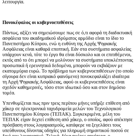
λειτουργία.
Πονοκέφαλος οι κυβερνοεπιθέσεις
Πάντως, αξίζει να σημειώσουμε πως σε ό,τι αφορά τη διαδικτυακή
ασφάλεια του ακαδημαϊκού ιδρύματος αρμόδιο είναι το ίδιο το
Πανεπιστήμιο Κύπρου, ενώ η ευθύνη της Αρχής Ψηφιακής
Ασφάλειας είναι καθαρά εποπτική. Εάν στα συστήματα ασφαλείας
υπάρχουν κενά, τότε το έργο θα είναι δύσκολο και οι επιτιθέμενοι,
εκτός από το ότι μπορεί να μολύνουν τα συστήματα υποκλέπτοντας
προσωπικά ή ερευνητικά δεδομένα, μπορούν να εκβιάζουν με
εκατομμύρια ευρώ. Το πρόβλημα των κυβερνοεπιθέσεων (το οποίο
σίγουρα δεν είναι κυπριακό φαινόμενο) πονοκεφαλιάζει ιδιαίτερα
τη Αρχή Ψηφιακής Ασφάλειας, αφού οι κυβερνοεπιθέσεις είναι
σχεδόν καθημερινές, τόσο στον ιδιωτικό όσο και στον δημόσιο
τομέα.
Υπενθυμίζεται πως πριν τρεις περίπου μήνες υπήρξε επίθεση από
χάκερ σε ηλεκτρονικά ταχυδρομεία μελών του Τεχνολογικού
Πανεπιστημίου Κύπρου (ΤΕΠΑΚ). Συγκεκριμένα, μέλη του
ΤΕΠΑΚ είχαν δεχτεί επίθεση από χάκερ, ο οποίος, αφού απέκτησε
πρόσβαση στους λογαριασμούς, κατάφερε να ξεγελάσει τους
υπεύθυνους δίνοντας οδηγίες για πληρωμή σημαντικού ποσού σε
δικό του λογαριασμό. Τελικά, δέκα ημέρες αργότερα, ο