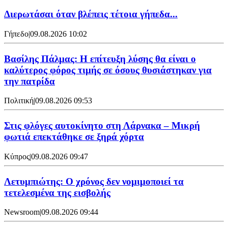
Διερωτάσαι όταν βλέπεις τέτοια γήπεδα...
Γήπεδο
|
09.08.2026 10:02
Βασίλης Πάλμας: Η επίτευξη λύσης θα είναι ο
καλύτερος φόρος τιμής σε όσους θυσιάστηκαν για
την πατρίδα
Πολιτική
|
09.08.2026 09:53
Στις φλόγες αυτοκίνητο στη Λάρνακα – Μικρή
φωτιά επεκτάθηκε σε ξηρά χόρτα
Κύπρος
|
09.08.2026 09:47
Λετυμπιώτης: Ο χρόνος δεν νομιμοποιεί τα
τετελεσμένα της εισβολής
Newsroom
|
09.08.2026 09:44