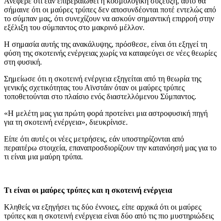
Ανέφερε ότι εάν επιβεβαιωθεί η κοσμολογική σύζευξη, αυτό θα
σήμαινε ότι οι μαύρες τρύπες δεν αποσυνδέονται ποτέ εντελώς από
το σύμπαν μας, ότι συνεχίζουν να ασκούν σημαντική επιρροή στην
εξέλιξη του σύμπαντος στο μακρινό μέλλον.
Η σημασία αυτής της ανακάλυψης, πρόσθεσε, είναι ότι εξηγεί τη
φύση της σκοτεινής ενέργειας χωρίς να καταφεύγει σε νέες θεωρίες
στη φυσική.
Σημείωσε ότι η σκοτεινή ενέργεια εξηγείται από τη θεωρία της
γενικής σχετικότητας του Αϊνστάιν όταν οι μαύρες τρύπες
τοποθετούνται στο πλαίσιο ενός διαστελλόμενου Σύμπαντος.
«Η μελέτη μας για πρώτη φορά προτείνει μια αστροφυσική πηγή
για τη σκοτεινή ενέργεια», διευκρίνισε.
Είπε ότι αυτές οι νέες μετρήσεις, εάν υποστηρίζονται από
περαιτέρω στοιχεία, επαναπροσδιορίζουν την κατανόησή μας για το
τι είναι μια μαύρη τρύπα.
Τι είναι οι μαύρες τρύπες και η σκοτεινή ενέργεια
Κληθείς να εξηγήσει τις δύο έννοιες, είπε αρχικά ότι οι μαύρες
τρύπες και η σκοτεινή ενέργεια είναι δύο από τις πιο μυστηριώδεις