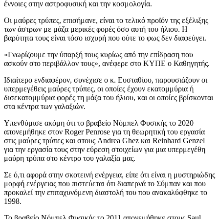
έννοιες στην αστροφυσική και την κοσμολογία.
Οι μαύρες τρύπες, επισήμανε, είναι το τελικό προϊόν της εξέλιξης
των άστρων με μάζα μερικές φορές όσο αυτή του ήλιου. Η
βαρύτητα τους είναι τόσο ισχυρή που ούτε το φως δεν διαφεύγει.
«Γνωρίζουμε την ύπαρξή τους κυρίως από την επίδραση που
ασκούν στο περιβάλλον τους», ανέφερε στο ΚΥΠΕ ο Καθηγητής.
Ιδιαίτερο ενδιαφέρον, συνέχισε ο κ. Ευσταθίου, παρουσιάζουν οι
υπερμεγέθεις μαύρες τρύπες, οι οποίες έχουν εκατομμύρια ή
δισεκατομμύρια φορές τη μάζα του ήλιου, και οι οποίες βρίσκονται
στα κέντρα των γαλαξιών.
Υπενθύμισε ακόμη ότι το βραβείο Νόμπελ Φυσικής το 2020
απονεμήθηκε στον Roger Penrose για τη θεωρητική του εργασία
στις μαύρες τρύπες και στους Andrea Ghez και Reinhard Genzel
για την εργασία τους στην εύρεση στοιχείων για μια υπερμεγέθη
μαύρη τρύπα στο κέντρο του γαλαξία μας.
Σε ό,τι αφορά στην σκοτεινή ενέργεια, είπε ότι είναι η μυστηριώδης
μορφή ενέργειας που πιστεύεται ότι διαπερνά το Σύμπαν και που
προκαλεί την επιταχυνόμενη διαστολή του που ανακαλύφθηκε το
1998.
Το βραβείο Νόμπελ Φυσικής το 2011 απονεμήθηκε στους Saul