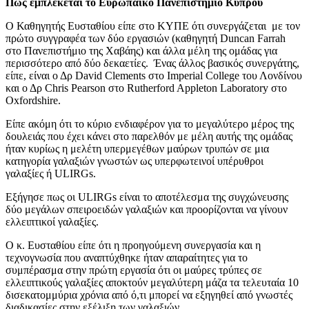
Πώς εμπλέκεται το Ευρωπαϊκό Πανεπιστήμιο Κύπρου
Ο Καθηγητής Ευσταθίου είπε στο ΚΥΠΕ ότι συνεργάζεται με τον
πρώτο συγγραφέα των δύο εργασιών (καθηγητή Duncan Farrah
στο Πανεπιστήμιο της Χαβάης) και άλλα μέλη της ομάδας για
περισσότερο από δύο δεκαετίες. Ένας άλλος βασικός συνεργάτης,
είπε, είναι ο Δρ David Clements στο Imperial College του Λονδίνου
και ο Δρ Chris Pearson στο Rutherford Appleton Laboratory στο
Oxfordshire.
Είπε ακόμη ότι το κύριο ενδιαφέρον για το μεγαλύτερο μέρος της
δουλειάς που έχει κάνει στο παρελθόν με μέλη αυτής της ομάδας
ήταν κυρίως η μελέτη υπερμεγέθων μαύρων τρυπών σε μια
κατηγορία γαλαξιών γνωστών ως υπερφωτεινοί υπέρυθροι
γαλαξίες ή ULIRGs.
Εξήγησε πως οι ULIRGs είναι το αποτέλεσμα της συγχώνευσης
δύο μεγάλων σπειροειδών γαλαξιών και προορίζονται να γίνουν
ελλειπτικοί γαλαξίες.
Ο κ. Ευσταθίου είπε ότι η προηγούμενη συνεργασία και η
τεχνογνωσία που αναπτύχθηκε ήταν απαραίτητες για το
συμπέρασμα στην πρώτη εργασία ότι οι μαύρες τρύπες σε
ελλειπτικούς γαλαξίες αποκτούν μεγαλύτερη μάζα τα τελευταία 10
δισεκατομμύρια χρόνια από ό,τι μπορεί να εξηγηθεί από γνωστές
διαδικασίες στην εξέλιξη των γαλαξιών.