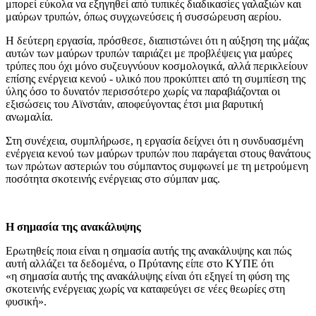
μπορεί εύκολα να εξηγηθεί από τυπικές διαδικασίες γαλαξιών και
μαύρων τρυπών, όπως συγχωνεύσεις ή συσσώρευση αερίου.
Η δεύτερη εργασία, πρόσθεσε, διαπιστώνει ότι η αύξηση της μάζας
αυτών των μαύρων τρυπών ταιριάζει με προβλέψεις για μαύρες
τρύπες που όχι μόνο συζευγνύουν κοσμολογικά, αλλά περικλείουν
επίσης ενέργεια κενού - υλικό που προκύπτει από τη συμπίεση της
ύλης όσο το δυνατόν περισσότερο χωρίς να παραβιάζονται οι
εξισώσεις του Αϊνστάιν, αποφεύγοντας έτσι μια βαρυτική
ανωμαλία.
Στη συνέχεια, συμπλήρωσε, η εργασία δείχνει ότι η συνδυασμένη
ενέργεια κενού των μαύρων τρυπών που παράγεται στους θανάτους
των πρώτων αστεριών του σύμπαντος συμφωνεί με τη μετρούμενη
ποσότητα σκοτεινής ενέργειας στο σύμπαν μας.
Η σημασία της ανακάλυψης
Ερωτηθείς ποια είναι η σημασία αυτής της ανακάλυψης και πώς
αυτή αλλάζει τα δεδομένα, ο Πρύτανης είπε στο ΚΥΠΕ ότι
«η σημασία αυτής της ανακάλυψης είναι ότι εξηγεί τη φύση της
σκοτεινής ενέργειας χωρίς να καταφεύγει σε νέες θεωρίες στη
φυσική».