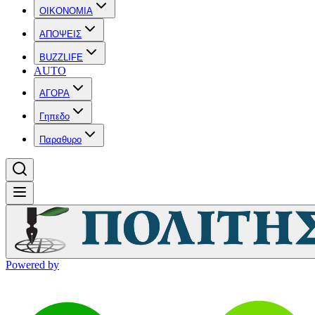
OIKONOMIA
ΑΠΟΨΕΙΣ
BUZZLIFE
AUTO
ΑΓΟΡΑ
Γηπεδο
Παραθυρο
Powered by