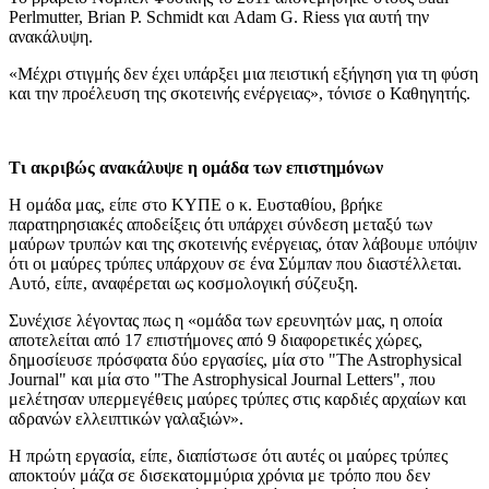
Perlmutter, Brian P. Schmidt και Adam G. Riess για αυτή την
ανακάλυψη.
«Μέχρι στιγμής δεν έχει υπάρξει μια πειστική εξήγηση για τη φύση
και την προέλευση της σκοτεινής ενέργειας», τόνισε ο Καθηγητής.
Τι ακριβώς ανακάλυψε η ομάδα των επιστημόνων
Η ομάδα μας, είπε στο ΚΥΠΕ ο κ. Ευσταθίου, βρήκε
παρατηρησιακές αποδείξεις ότι υπάρχει σύνδεση μεταξύ των
μαύρων τρυπών και της σκοτεινής ενέργειας, όταν λάβουμε υπόψιν
ότι οι μαύρες τρύπες υπάρχουν σε ένα Σύμπαν που διαστέλλεται.
Αυτό, είπε, αναφέρεται ως κοσμολογική σύζευξη.
Συνέχισε λέγοντας πως η «ομάδα των ερευνητών μας, η οποία
αποτελείται από 17 επιστήμονες από 9 διαφορετικές χώρες,
δημοσίευσε πρόσφατα δύο εργασίες, μία στο "The Astrophysical
Journal" και μία στο "The Astrophysical Journal Letters", που
μελέτησαν υπερμεγέθεις μαύρες τρύπες στις καρδιές αρχαίων και
αδρανών ελλειπτικών γαλαξιών».
Η πρώτη εργασία, είπε, διαπίστωσε ότι αυτές οι μαύρες τρύπες
αποκτούν μάζα σε δισεκατομμύρια χρόνια με τρόπο που δεν