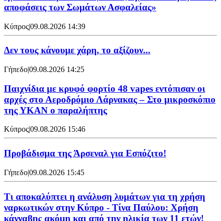
αποφάσεις των Σωμάτων Ασφαλείας»
Κύπρος
|
09.08.2026 14:39
Δεν τους κάνουμε χάρη, το αξίζουν...
Γήπεδο
|
09.08.2026 14:25
Παιχνίδια με κρυφό φορτίο 48 vapes εντόπισαν οι
αρχές στο Αεροδρόμιο Λάρνακας – Στο μικροσκόπιο
της ΥΚΑΝ ο παραλήπτης
Κύπρος
|
09.08.2026 15:46
Προβάδισμα της Άρσεναλ για Εσπόζιτο!
Γήπεδο
|
09.08.2026 15:45
Τι αποκαλύπτει η ανάλυση λυμάτων για τη χρήση
ναρκωτικών στην Κύπρο - Τίνα Παύλου: Χρήση
κάνναβης ακόμη και από την ηλικία των 11 ετών!