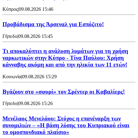
Κύπρος
|
09.08.2026 15:46
Προβάδισμα της Άρσεναλ για Εσπόζιτο!
Γήπεδο
|
09.08.2026 15:45
Τι αποκαλύπτει η ανάλυση λυμάτων για τη χρήση
ναρκωτικών στην Κύπρο - Τίνα Παύλου: Χρήση
κάνναβης ακόμη και από την ηλικία των 11 ετών!
Κοινωνία
|
09.08.2026 15:29
Bγάζουν στο «σφυρί» τον Σρέντερ οι Καβαλίερς!
Γήπεδο
|
09.08.2026 15:26
Μενέλαος Μενελάου: Στόχος η επανέναρξη των
συνομιλιών – «Η βάση λύσης του Κυπριακού είναι
το ομοσπονδιακό πλαίσιο»