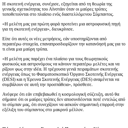
Η σκοτεινή ενέργεια, συνέχισε, εξηγείται από τη θεωρία της
γενικής σχετικότητας του Αϊνστάιν όταν οι μαύρες τρύπες
τοποθετούνται στο πλαίσιο ενός διαστελλόμενου Σύμπαντος.
«Η μελέτη μας για πρώτη φορά προτείνει μια αστροφυσική πηγή
για τη σκοτεινή ενέργεια», διευκρίνισε.
Είπε ότι αυτές οι νέες μετρήσεις, εάν υποστηρίζονται από
περαιτέρω στοιχεία, επαναπροσδιορίζουν την κατανόησή μας για το
τι είναι μια μαύρη τρύπα.
«Η μελέτη μας παρέχει ένα πλαίσιο για τους θεωρητικούς
φυσικούς και αστρονόμους να κάνουν περαιτέρω μελέτες και να
ρίξουν φως στην ιδέα. Η τρέχουσα γενιά πειραμάτων σκοτεινής
ενέργειας όπως το Φασματοσκοπικό Όργανο Σκοτεινής Ενέργειας
(DESI) και η Έρευνα Σκοτεινής Ενέργειας (DES) αναμένεται να
συμβάλουν σε αυτή την προσπάθεια», πρόσθεσε.
Ανέφερε ότι εάν επιβεβαιωθεί η κοσμολογική σύζευξη, αυτό θα
σήμαινε ότι οι μαύρες τρύπες δεν αποσυνδέονται ποτέ εντελώς από
το σύμπαν μας, ότι συνεχίζουν να ασκούν σημαντική επιρροή στην
εξέλιξη του σύμπαντος στο μακρινό μέλλον.