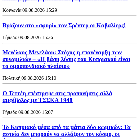
Κοινωνία
|
09.08.2026 15:29
Bγάζουν στο «σφυρί» τον Σρέντερ οι Καβαλίερς!
Γήπεδο
|
09.08.2026 15:26
Μενέλαος Μενελάου: Στόχος η επανέναρξη των
συνομιλιών – «Η βάση λύσης του Κυπριακού είναι
το ομοσπονδιακό πλαίσιο»
Πολιτική
|
09.08.2026 15:10
Ο Τεττέη επέστρεψε στις προπονήσεις αλλά
αμφίβολος με ΤΣΣΚΑ 1948
Γήπεδο
|
09.08.2026 15:07
Το Κυπριακό μέσα από τα μάτια δύο κωμικών: Τα
αστεία δεν μπορούν να αλλάξουν τον κόσμο, οι