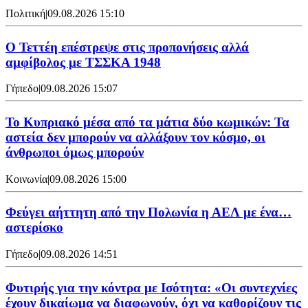
Πολιτική
|
09.08.2026 15:10
Ο Τεττέη επέστρεψε στις προπονήσεις αλλά
αμφίβολος με ΤΣΣΚΑ 1948
Γήπεδο
|
09.08.2026 15:07
Το Κυπριακό μέσα από τα μάτια δύο κωμικών: Τα
αστεία δεν μπορούν να αλλάξουν τον κόσμο, οι
άνθρωποι όμως μπορούν
Κοινωνία
|
09.08.2026 15:00
Φεύγει αήττητη από την Πολωνία η ΑΕΛ με ένα…
αστερίσκο
Γήπεδο
|
09.08.2026 14:51
Φυτιρής για την κόντρα με Ισότητα: «Οι συντεχνίες
έχουν δικαίωμα να διαφωνούν, όχι να καθορίζουν τις