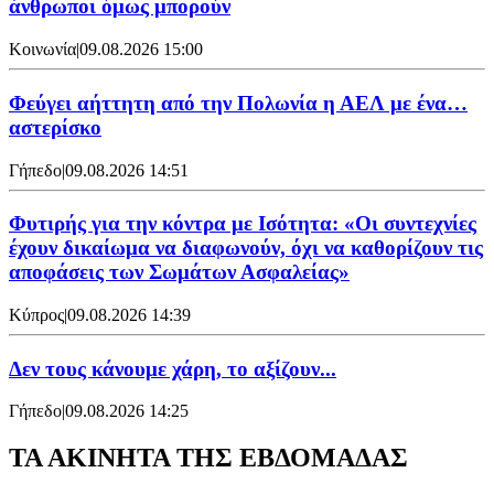
άνθρωποι όμως μπορούν
Κοινωνία
|
09.08.2026 15:00
Φεύγει αήττητη από την Πολωνία η ΑΕΛ με ένα…
αστερίσκο
Γήπεδο
|
09.08.2026 14:51
Φυτιρής για την κόντρα με Ισότητα: «Οι συντεχνίες
έχουν δικαίωμα να διαφωνούν, όχι να καθορίζουν τις
αποφάσεις των Σωμάτων Ασφαλείας»
Κύπρος
|
09.08.2026 14:39
Δεν τους κάνουμε χάρη, το αξίζουν...
Γήπεδο
|
09.08.2026 14:25
ΤΑ ΑΚΙΝΗΤΑ ΤΗΣ ΕΒΔΟΜΑΔΑΣ