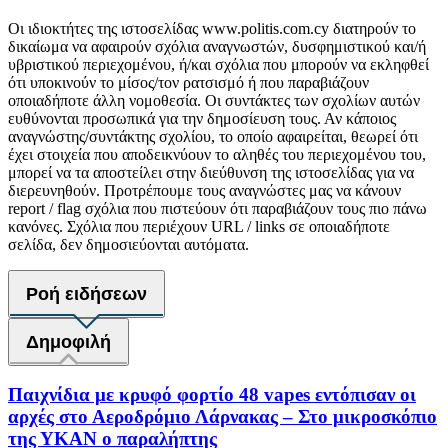
Οι ιδιοκτήτες της ιστοσελίδας www.politis.com.cy διατηρούν το
δικαίωμα να αφαιρούν σχόλια αναγνωστών, δυσφημιστικού και/ή
υβριστικού περιεχομένου, ή/και σχόλια που μπορούν να εκληφθεί
ότι υποκινούν το μίσος/τον ρατσισμό ή που παραβιάζουν
οποιαδήποτε άλλη νομοθεσία. Οι συντάκτες των σχολίων αυτών
ευθύνονται προσωπικά για την δημοσίευση τους. Αν κάποιος
αναγνώστης/συντάκτης σχολίου, το οποίο αφαιρείται, θεωρεί ότι
έχει στοιχεία που αποδεικνύουν το αληθές του περιεχομένου του,
μπορεί να τα αποστείλει στην διεύθυνση της ιστοσελίδας για να
διερευνηθούν. Προτρέπουμε τους αναγνώστες μας να κάνουν
report / flag σχόλια που πιστεύουν ότι παραβιάζουν τους πιο πάνω
κανόνες. Σχόλια που περιέχουν URL / links σε οποιαδήποτε
σελίδα, δεν δημοσιεύονται αυτόματα.
Ροή ειδήσεων
Δημοφιλή
Παιχνίδια με κρυφό φορτίο 48 vapes εντόπισαν οι
αρχές στο Αεροδρόμιο Λάρνακας – Στο μικροσκόπιο
της ΥΚΑΝ ο παραλήπτης