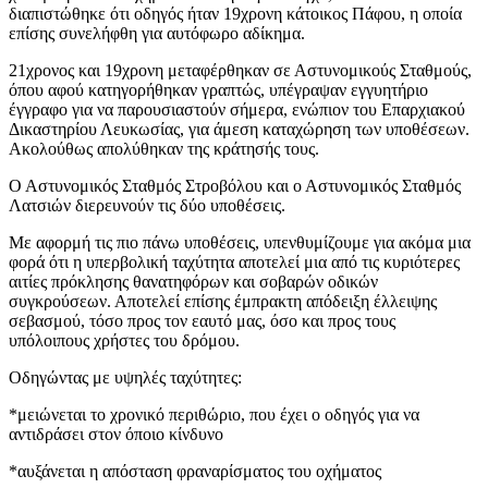
διαπιστώθηκε ότι οδηγός ήταν 19χρονη κάτοικος Πάφου, η οποία
επίσης συνελήφθη για αυτόφωρο αδίκημα.
21χρονος και 19χρονη μεταφέρθηκαν σε Αστυνομικούς Σταθμούς,
όπου αφού κατηγορήθηκαν γραπτώς, υπέγραψαν εγγυητήριο
έγγραφο για να παρουσιαστούν σήμερα, ενώπιον του Επαρχιακού
Δικαστηρίου Λευκωσίας, για άμεση καταχώρηση των υποθέσεων.
Ακολούθως απολύθηκαν της κράτησής τους.
Ο Αστυνομικός Σταθμός Στροβόλου και ο Αστυνομικός Σταθμός
Λατσιών διερευνούν τις δύο υποθέσεις.
Με αφορμή τις πιο πάνω υποθέσεις, υπενθυμίζουμε για ακόμα μια
φορά ότι η υπερβολική ταχύτητα αποτελεί μια από τις κυριότερες
αιτίες πρόκλησης θανατηφόρων και σοβαρών οδικών
συγκρούσεων. Αποτελεί επίσης έμπρακτη απόδειξη έλλειψης
σεβασμού, τόσο προς τον εαυτό μας, όσο και προς τους
υπόλοιπους χρήστες του δρόμου.
Οδηγώντας με υψηλές ταχύτητες:
*μειώνεται το χρονικό περιθώριο, που έχει ο οδηγός για να
αντιδράσει στον όποιο κίνδυνο
*αυξάνεται η απόσταση φραναρίσματος του οχήματος