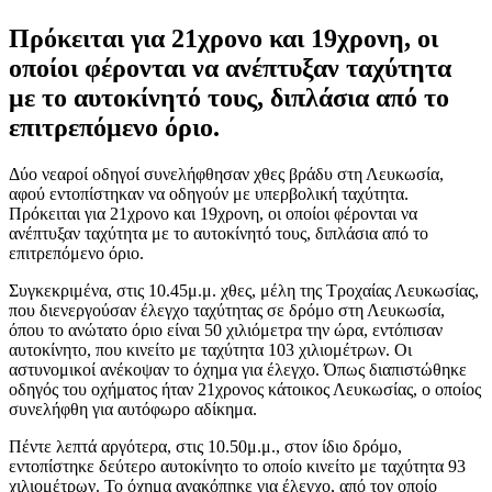
Πρόκειται για 21χρονο και 19χρονη, οι
οποίοι φέρονται να ανέπτυξαν ταχύτητα
με το αυτοκίνητό τους, διπλάσια από το
επιτρεπόμενο όριο.
Δύο νεαροί οδηγοί συνελήφθησαν χθες βράδυ στη Λευκωσία,
αφού εντοπίστηκαν να οδηγούν με υπερβολική ταχύτητα.
Πρόκειται για 21χρονο και 19χρονη, οι οποίοι φέρονται να
ανέπτυξαν ταχύτητα με το αυτοκίνητό τους, διπλάσια από το
επιτρεπόμενο όριο.
Συγκεκριμένα, στις 10.45μ.μ. χθες, μέλη της Τροχαίας Λευκωσίας,
που διενεργούσαν έλεγχο ταχύτητας σε δρόμο στη Λευκωσία,
όπου το ανώτατο όριο είναι 50 χιλιόμετρα την ώρα, εντόπισαν
αυτοκίνητο, που κινείτο με ταχύτητα 103 χιλιομέτρων. Οι
αστυνομικοί ανέκοψαν το όχημα για έλεγχο. Όπως διαπιστώθηκε
οδηγός του οχήματος ήταν 21χρονος κάτοικος Λευκωσίας, ο οποίος
συνελήφθη για αυτόφωρο αδίκημα.
Πέντε λεπτά αργότερα, στις 10.50μ.μ., στον ίδιο δρόμο,
εντοπίστηκε δεύτερο αυτοκίνητο το οποίο κινείτο με ταχύτητα 93
χιλιομέτρων. Το όχημα ανακόπηκε για έλεγχο, από τον οποίο