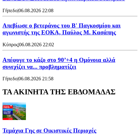
Γήπεδο
|
06.08.2026 22:08
Απεβίωσε ο βετεράνος του Β' Παγκοσμίου και
αγωνιστής της ΕΟΚΑ, Παύλος Μ. Κασάπης
Κύπρος
|
06.08.2026 22:02
Απέφυγε το κάζο στο 90’+4 η Ομόνοια αλλά
συνεχίζει να... προβληματίζει
Γήπεδο
|
06.08.2026 21:58
ΤΑ ΑΚΙΝΗΤΑ ΤΗΣ ΕΒΔΟΜΑΔΑΣ
Τεμάχια Γης σε Οικιστικές Περιοχές