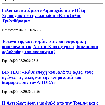
Γέλιο και κατάμεστο Δημαρχείο στην Πόλη
Χρυσοχούς με την κωμωδία «Κατάλαθος
Τρελαθήκαμε»
Newsroom
|
06.08.2026 23:33
Έρευνα της αστυνομίας στην ποδοσφαιρική
ομοσπονδία της Νότιας Κορέας για τη διαδικασία
πρόσληψης του προπονητή!
Γήπεδο
|
06.08.2026 23:21
ΒΙΝΤΕΟ: «Κάθε εποχή κουβαλά τις αξίες, τους
αγώνες, τις νίκες και την κληρονομιά που
διαμόρφωσαν τον ΑΠΟΕΛ»
Γήπεδο
|
06.08.2026 22:56
H Άντερλεχτ έφυγε με διπλό από την Τούμπα και ο