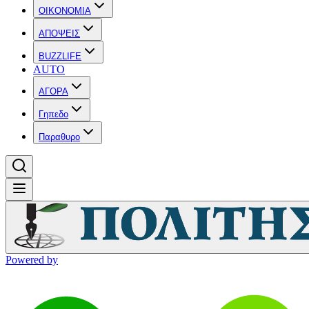
OIKONOMIA
ΑΠΟΨΕΙΣ
BUZZLIFE
AUTO
ΑΓΟΡΑ
Γηπεδο
Παραθυρο
Powered by