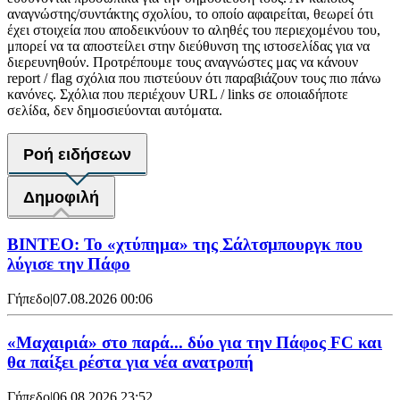
αναγνώστης/συντάκτης σχολίου, το οποίο αφαιρείται, θεωρεί ότι
έχει στοιχεία που αποδεικνύουν το αληθές του περιεχομένου του,
μπορεί να τα αποστείλει στην διεύθυνση της ιστοσελίδας για να
διερευνηθούν. Προτρέπουμε τους αναγνώστες μας να κάνουν
report / flag σχόλια που πιστεύουν ότι παραβιάζουν τους πιο πάνω
κανόνες. Σχόλια που περιέχουν URL / links σε οποιαδήποτε
σελίδα, δεν δημοσιεύονται αυτόματα.
Ροή ειδήσεων
Δημοφιλή
ΒΙΝΤΕΟ: Το «χτύπημα» της Σάλτσμπουργκ που
λύγισε την Πάφο
Γήπεδο
|
07.08.2026 00:06
«Μαχαιριά» στο παρά... δύο για την Πάφος FC και
θα παίξει ρέστα για νέα ανατροπή
Γήπεδο
|
06.08.2026 23:52