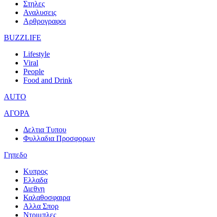
Στηλες
Αναλυσεις
Αρθρογραφοι
BUZZLIFE
Lifestyle
Viral
People
Food and Drink
AUTO
ΑΓΟΡΑ
Δελτια Τυπου
Φυλλαδια Προσφορων
Γηπεδο
Κυπρος
Ελλαδα
Διεθνη
Καλαθοσφαιρα
Αλλα Σπορ
Ντριμπλες