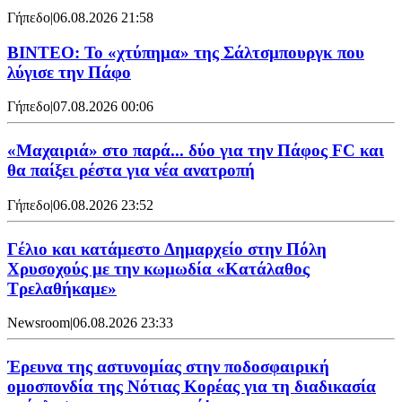
Γήπεδο
|
06.08.2026 21:58
ΒΙΝΤΕΟ: Το «χτύπημα» της Σάλτσμπουργκ που
λύγισε την Πάφο
Γήπεδο
|
07.08.2026 00:06
«Μαχαιριά» στο παρά... δύο για την Πάφος FC και
θα παίξει ρέστα για νέα ανατροπή
Γήπεδο
|
06.08.2026 23:52
Γέλιο και κατάμεστο Δημαρχείο στην Πόλη
Χρυσοχούς με την κωμωδία «Κατάλαθος
Τρελαθήκαμε»
Newsroom
|
06.08.2026 23:33
Έρευνα της αστυνομίας στην ποδοσφαιρική
ομοσπονδία της Νότιας Κορέας για τη διαδικασία