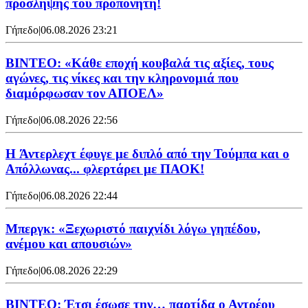
πρόσληψης του προπονητή!
Γήπεδο
|
06.08.2026 23:21
ΒΙΝΤΕΟ: «Κάθε εποχή κουβαλά τις αξίες, τους
αγώνες, τις νίκες και την κληρονομιά που
διαμόρφωσαν τον ΑΠΟΕΛ»
Γήπεδο
|
06.08.2026 22:56
H Άντερλεχτ έφυγε με διπλό από την Τούμπα και ο
Απόλλωνας... φλερτάρει με ΠΑΟΚ!
Γήπεδο
|
06.08.2026 22:44
Μπεργκ: «Ξεχωριστό παιχνίδι λόγω γηπέδου,
ανέμου και απουσιών»
Γήπεδο
|
06.08.2026 22:29
ΒΙΝΤΕΟ: Έτσι έσωσε την… παρτίδα ο Αντρέου