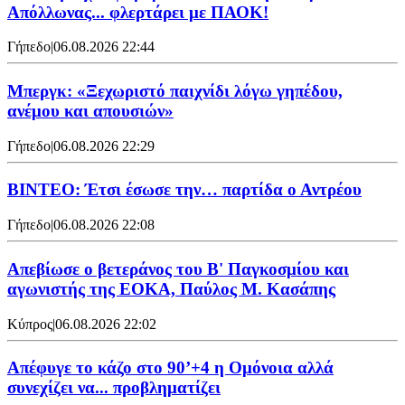
Απόλλωνας... φλερτάρει με ΠΑΟΚ!
Γήπεδο
|
06.08.2026 22:44
Μπεργκ: «Ξεχωριστό παιχνίδι λόγω γηπέδου,
ανέμου και απουσιών»
Γήπεδο
|
06.08.2026 22:29
ΒΙΝΤΕΟ: Έτσι έσωσε την… παρτίδα ο Αντρέου
Γήπεδο
|
06.08.2026 22:08
Απεβίωσε ο βετεράνος του Β' Παγκοσμίου και
αγωνιστής της ΕΟΚΑ, Παύλος Μ. Κασάπης
Κύπρος
|
06.08.2026 22:02
Απέφυγε το κάζο στο 90’+4 η Ομόνοια αλλά
συνεχίζει να... προβληματίζει